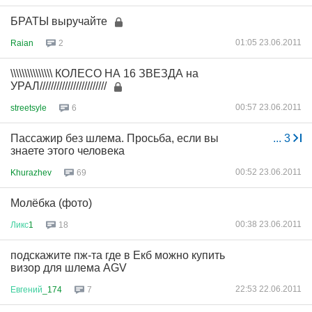
БРАТЫ выручайте
01:05 23.06.2011
Raian
2
\\\\\\\\\\\\\\\ КОЛЕСО НА 16 ЗВЕЗДА на
УРАЛ////////////////////////
00:57 23.06.2011
streetsyle
6
Пассажир без шлема. Просьба, если вы
...
3
знаете этого человека
00:52 23.06.2011
Khurazhev
69
Молёбка (фото)
00:38 23.06.2011
Ликс
1
18
подскажите пж-та где в Екб можно купить
визор для шлема AGV
22:53 22.06.2011
Евгений
_174
7