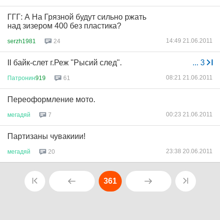
ГГГ: А На Грязной будут сильно ржать
над зизером 400 без пластика?
14:49 21.06.2011
serzh1981
24
II байк-слет г.Реж "Рысий след".
...
3
08:21 21.06.2011
Патронин
919
61
Переоформление мото.
00:23 21.06.2011
мегадяй
7
Партизаны чувакиии!
23:38 20.06.2011
мегадяй
20
361