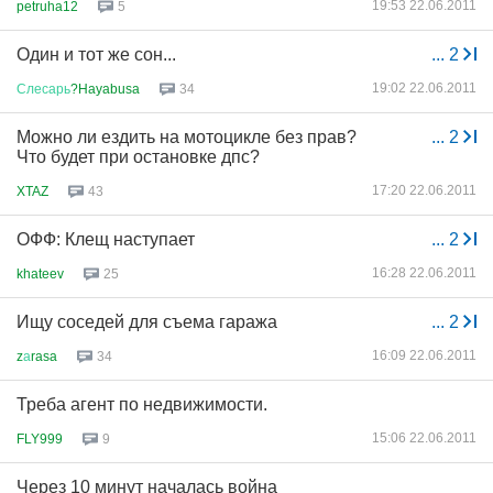
19:53 22.06.2011
petruha12
5
Один и тот же сон...
...
2
19:02 22.06.2011
Слесарь
?Hayabusa
34
Можно ли ездить на мотоцикле без прав?
...
2
Что будет при остановке дпс?
17:20 22.06.2011
XTAZ
43
ОФФ: Клещ наступает
...
2
16:28 22.06.2011
khateev
25
Ищу соседей для съема гаража
...
2
16:09 22.06.2011
z
а
rasa
34
Треба агент по недвижимости.
15:06 22.06.2011
FLY999
9
Через 10 минут началась война