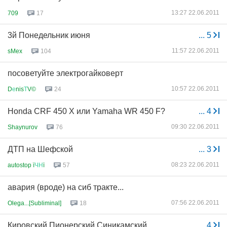
13:27 22.06.2011
709
17
3й Понедельник июня
...
5
11:57 22.06.2011
sMex
104
посоветуйте электрогайковерт
10:57 22.06.2011
D
е
nis
Т
V©
24
Honda CRF 450 X или Yamaha WR 450 F?
...
4
09:30 22.06.2011
Shaynurov
76
ДТП на Шефской
...
3
08:23 22.06.2011
autostop ї
ЧН
ї
57
авария (вроде) на сиб тракте...
07:56 22.06.2011
Olega...[Subliminal]
18
Кировский Пионерский Синикамский
...
4