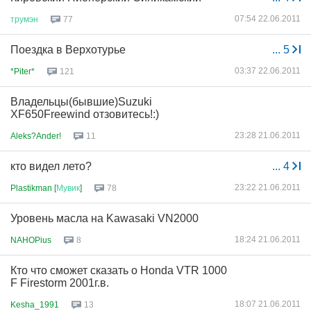
07:54 22.06.2011
трумэн
77
Поездка в Верхотурье
...
5
03:37 22.06.2011
*Piter*
121
Владельцы(бывшие)Suzuki
XF650Freewind отзовитесь!:)
23:28 21.06.2011
Aleks?Ander!
11
кто видел лето?
...
4
23:22 21.06.2011
Plastikman [
Мувик
]
78
Уровень масла на Kawasaki VN2000
18:24 21.06.2011
NAHOPius
8
Кто что сможет сказать о Honda VTR 1000
F Firestorm 2001г.в.
18:07 21.06.2011
Kesha_1991
13