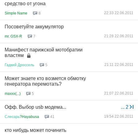
средство от угона
22:33 22.06.2011
Simple Name
8
Посоветуйте аккумулятор
21:28 22.06.2011
mr. GSX-R
7
Манифест парижской мотобратии
властям
21:11 22.06.2011
Гадкий
Дроссель
5
Может знаете кто возмется обмотку
генератора перемотать?
21:07 22.06.2011
maxxx(...)
5
Офф. Выбор usb модема...
...
2
19:54 22.06.2011
Слесарь
?Hayabusa
41
кто нибудь может починить