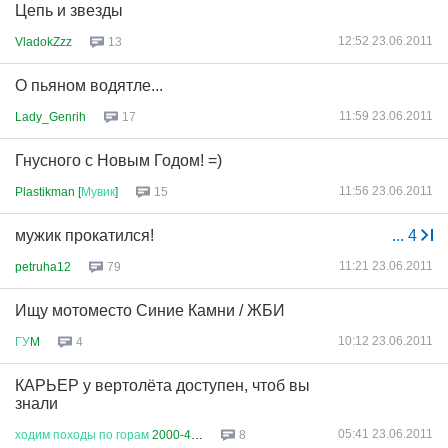
Цепь и звезды
12:52 23.06.2011
VladokZzz
13
О пьяном водятле...
11:59 23.06.2011
Lady_Genrih
17
Гнусного с Новым Годом! =)
11:56 23.06.2011
Plastikman [
Мувик
]
15
мужик прокатился!
...
4
11:21 23.06.2011
petruha12
79
Ищу мотоместо Синие Камни / ЖБИ
10:12 23.06.2011
ГУ
M
4
КАРЬЕР у вертолёта доступен, чтоб вы
знали
05:41 23.06.2011
ходим
походы
по
горам
2000-400...
8