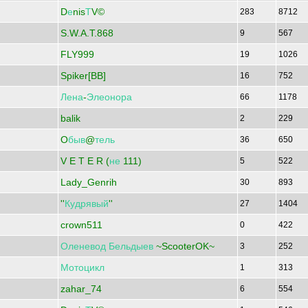
D
е
nis
Т
V©
283
8712
S.W.A.T.868
9
567
FLY999
19
1026
Spiker[BB]
16
752
Лена
-
Элеонора
66
1178
balik
2
229
O
быв
@
тель
36
650
V E T E R (
не
111)
5
522
Lady_Genrih
30
893
''
Кудрявый
''
27
1404
crown511
0
422
Оленевод
Бельдыев
~ScooterOK~
3
252
Мотоцикл
1
313
zahar_74
6
554