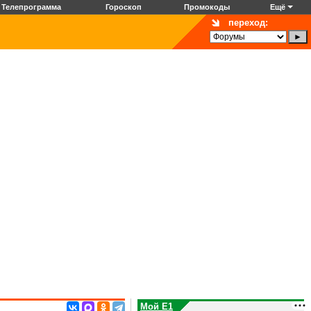
Телепрограмма
Гороскоп
Промокоды
Ещё
переход:
Мой E1