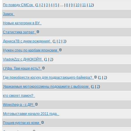
По поводу СМСок
(
1
|
2
|
3
|
4
|
5
| .... |
8
|
9
|
10
|
11
|
12
)
Замок
Новые категории в ВУ
Статистика затрат
ДенисаТВ с днем рождения!
(
1
|
2
|
3
)
Нужен спец по карбам японским
VladokZzz с ДНЮХОЙ!!!
(
1
|
2
)
г.Уфа. Там наши есть?
Где приобрести косуху для подрастающего байкера?
(
1
|
2
)
Уважаемые мотокроссмены подскажите с выбором
(
1
|
2
)
кто смогет памоч?
Wowcheg-а - с ДР!
Мотовыставки начало 2011 года.
Пошив куртки из кожи