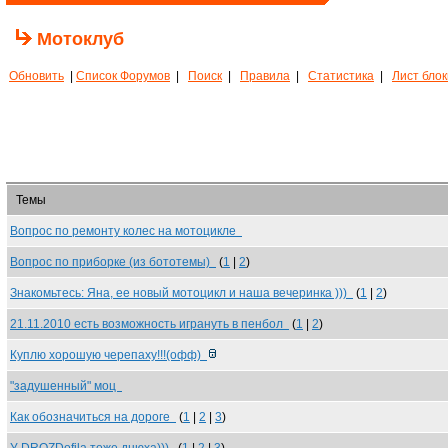
Мотоклуб
Обновить
|
Список Форумов
|
Поиск
|
Правила
|
Статистика
|
Лист бло
Темы
Вопрос по ремонту колес на мотоцикле
Вопрос по приборке (из бототемы)
(
1
|
2
)
Знакомьтесь: Яна, ее новый мотоцикл и наша вечеринка )))
(
1
|
2
)
21.11.2010 есть возможность игрануть в пенбол
(
1
|
2
)
Куплю хорошую черепаху!!!(офф)
"задушенный" моц
Как обозначиться на дороге
(
1
|
2
|
3
)