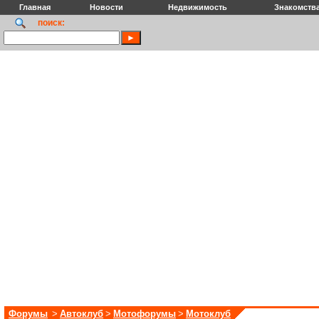
Главная
Новости
Недвижимость
Знакомств
поиск:
Форумы
>
Автоклуб
>
Мотофорумы
>
Мотоклуб