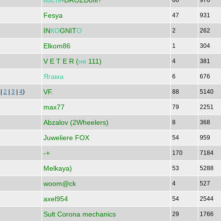
Костя
-DROZDofil?
60
970
Fesya
47
931
IN
КО
GNIT
О
2
262
Elkom86
1
304
V E T E R (
не
111)
4
381
Ягама
6
676
VF.
|
2
|
3
|
4
)
88
5140
max77
79
2251
Abzalov (2Wheelers)
8
368
Juweliere FOX
54
959
-+
170
7184
Melkaya)
53
5288
woom@ck
4
527
axel954
54
2544
Sult Corona mechanics
29
1766