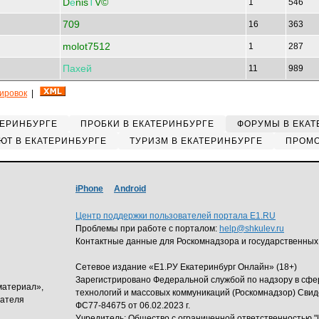
D
е
nis
Т
V©
1
546
709
16
363
molot7512
1
287
Пахей
11
989
кировок
|
ТЕРИНБУРГЕ
ПРОБКИ В ЕКАТЕРИНБУРГЕ
ФОРУМЫ В ЕКАТ
ЮТ В ЕКАТЕРИНБУРГЕ
ТУРИЗМ В ЕКАТЕРИНБУРГЕ
ПРОМО
iPhone
Android
Центр поддержки пользователей портала E1.RU
Проблемы при работе с порталом:
help@shkulev.ru
Контактные данные для Роскомнадзора и государственных
Сетевое издание «Е1.РУ Екатеринбург Онлайн» (18+)
Зарегистрировано Федеральной службой по надзору в сф
материал»,
технологий и массовых коммуникаций (Роскомнадзор) Свид
дателя
ФС77-84675 от 06.02.2023 г.
Учредитель: Общество с ограниченной ответственность