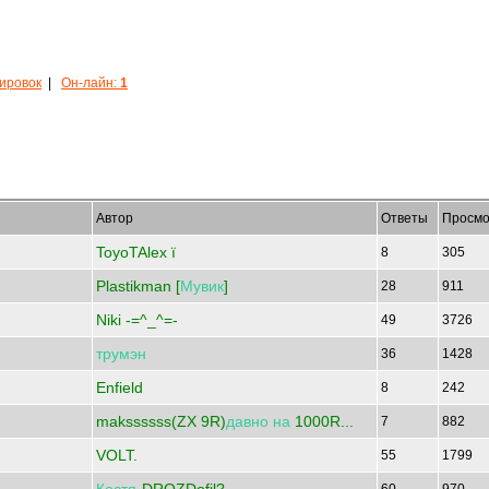
кировок
|
Он-лайн:
1
Автор
Ответы
Просмо
ToyoTAlex ї
8
305
Plastikman [
Мувик
]
28
911
Niki -=^_^=-
49
3726
трумэн
36
1428
Enfield
8
242
makssssss(ZX 9R)
давно
на
1000R...
7
882
VOLT.
55
1799