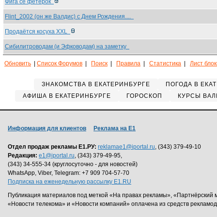
Фига се фетерок
Flint_2002 (он же Валдис) с Днем Рождения....
Продаётся косуха XXL
Сибилитроводам (и Эфководам) на заметку
Обновить
|
Список Форумов
|
Поиск
|
Правила
|
Статистика
|
Лист бло
ЗНАКОМСТВА В ЕКАТЕРИНБУРГЕ
ПОГОДА В ЕКА
АФИША В ЕКАТЕРИНБУРГЕ
ГОРОСКОП
КУРСЫ ВАЛ
Информация для клиентов
Реклама на Е1
Отдел продаж рекламы Е1.РУ:
reklamae1@iportal.ru
, (343) 379-49-10
Редакция:
e1@iportal.ru
, (343) 379-49-95,
(343) 34-555-34 (круглосуточно - для новостей)
WhatsApp, Viber, Telegram: +7 909 704-57-70
Подписка на еженедельную рассылку E1.RU
Публикация материалов под меткой «На правах рекламы», «Партнёрский 
«Новости телекома» и «Новости компаний» оплачена из средств рекламо