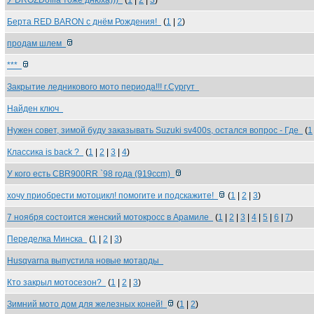
У DROZDofila тоже днюха)))
(
1
|
2
|
3
)
Берта RED BARON с днём Рождения!
(
1
|
2
)
продам шлем
***
Закрытие ледникового мото периода!!! г.Сургут
Найден ключ
Нужен совет, зимой буду заказывать Suzuki sv400s, остался вопрос - Где
(
1
Классика is back ?
(
1
|
2
|
3
|
4
)
У кого есть CBR900RR `98 года (919ссm)
хочу приобрести мотоцикл! помогите и подскажите!
(
1
|
2
|
3
)
7 ноября состоится женский мотокросс в Арамиле
(
1
|
2
|
3
|
4
|
5
|
6
|
7
)
Переделка Минска
(
1
|
2
|
3
)
Husqvarna выпустила новые мотарды
Кто закрыл мотосезон?
(
1
|
2
|
3
)
Зимний мото дом для железных коней!
(
1
|
2
)