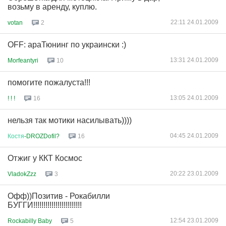
возьму в аренду, куплю.
22:11 24.01.2009
votan
2
OFF: араТюнинг по украински :)
13:31 24.01.2009
Morfeantyri
10
помогите пожалуста!!!
13:05 24.01.2009
! ! !
16
нельзя так мотики насилывать))))
04:45 24.01.2009
Костя
-DROZDofil?
16
Отжиг у ККТ Космос
20:22 23.01.2009
VladokZzz
3
Офф))Позитив - Рокабилли
БУГГИ!!!!!!!!!!!!!!!!!!!!!!!!
12:54 23.01.2009
Rockabilly Baby
5