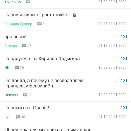
01:05 26.01.2009
TSUKUBA
3
Парни извините, растолкуйте.
00:28 26.01.2009
Старина
Брюгер
1
про аську!
...
2
21:13 25.01.2009
Валера
46
Порадуемся за Кирилла Ладыгина
...
2
16:28 25.01.2009
Ni
к
29
Не понял, а почему не поздравляем
...
2
Принцессу Бензини?:)
16:00 25.01.2009
HeaVeN
28
Первый нах. Ducati?
...
2
11:16 25.01.2009
Чуи
36
Обрешетка для мотоцикла. Приму в дар,