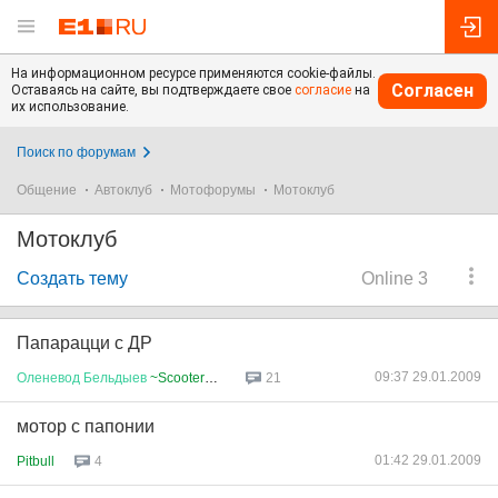
На информационном ресурсе применяются cookie-файлы.
Согласен
Оставаясь на сайте, вы подтверждаете свое
согласие
на
их использование.
Поиск по форумам
Общение
Автоклуб
Мотофорумы
Мотоклуб
Мотоклуб
Создать тему
Online 3
Папарацци с ДР
09:37 29.01.2009
Оленевод
Бельдыев
~ScooterOK~
21
мотор с папонии
01:42 29.01.2009
Pitbull
4