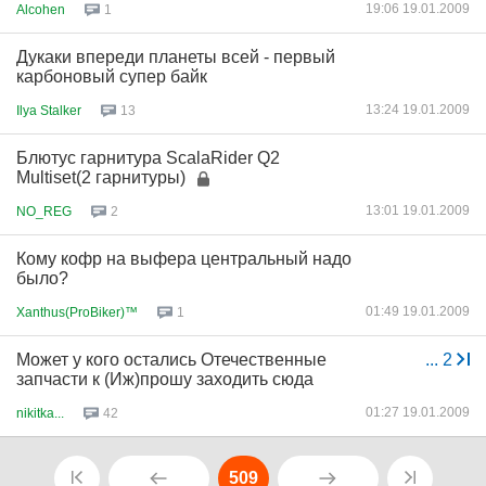
19:06 19.01.2009
Alcohen
1
Дукаки впереди планеты всей - первый
карбоновый супер байк
13:24 19.01.2009
Ilya Stalker
13
Блютус гарнитура ScalaRider Q2
Multiset(2 гарнитуры)
13:01 19.01.2009
NO_REG
2
Кому кофр на выфера центральный надо
было?
01:49 19.01.2009
Xanthus(ProBiker)™
1
Может у кого остались Отечественные
...
2
запчасти к (Иж)прошу заходить сюда
01:27 19.01.2009
nikitka...
42
509