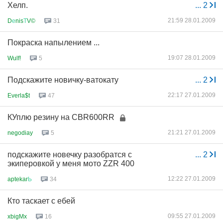
Хелп.
...
2
21:59 28.01.2009
D
е
nis
Т
V©
31
Покраска напылением ...
19:07 28.01.2009
Wulf!
5
Подскажите новичку-ватокату
...
2
22:17 27.01.2009
Everla$t
47
КУплю резину на CBR600RR
21:21 27.01.2009
negodiay
5
подскажите новечку разобратся с
...
2
экиперовкой у меня мото ZZR 400
12:22 27.01.2009
aptekar
Ь
34
Кто таскает с ебей
09:55 27.01.2009
xbigMx
16