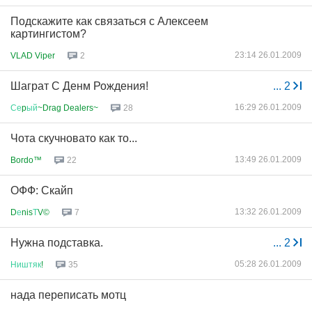
Подскажите как связаться с Алексеем
картингистом?
23:14 26.01.2009
VLAD Viper
2
Шаграт С Денм Рождения!
...
2
16:29 26.01.2009
Се
p
ый
~Drag Dealers~
28
Чота скучновато как то...
13:49 26.01.2009
Bordo™
22
ОФФ: Скайп
13:32 26.01.2009
D
е
nis
Т
V©
7
Нужна подставка.
...
2
05:28 26.01.2009
Ништяк
!
35
нада переписать мотц