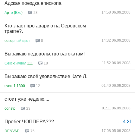
Адская поездка епископа
14:58 06.09.2008
А
p
то
(
Ехо
)
23
Кто знает про аварию на Серовском
тракте?.
14:32 06.09.2008
ce
в
e
рный
цвет
8
Выражаю недовольство ватокатам!
11:52 06.09.2008
Секс
-
символ
111
18
Выражаю своё удовольствие Кате Л.
01:40 06.09.2008
sverd1 1300
12
стоит уже неделю....
01:11 06.09.2008
constp
23
Пробег ЧОППЕРА???
...
4
17:08 05.09.2008
DENVAD
75