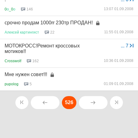
13:07 01.09.2008
0
о
_0
о
146
срочно продам 1000rr 230тр ПРОДАН!
11:55 01.09.2008
Алексей
картингист
22
МОТОКРОСС!Ремонт кроссовых
...
7
мотиков!!
10:36 01.09.2008
Crosswolf
162
Мне нужен совет!!!
01:09 01.09.2008
pupolog
5
526