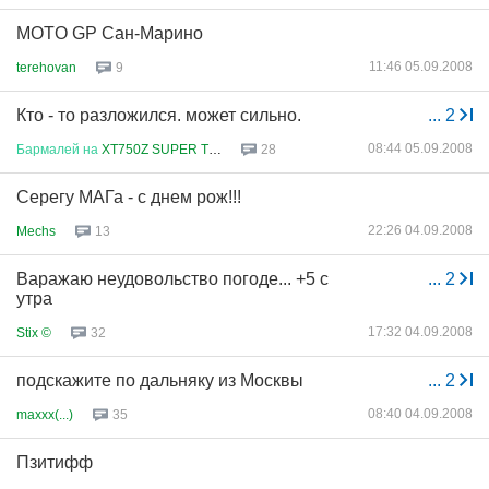
MOTO GP Сан-Марино
11:46 05.09.2008
terehovan
9
Кто - то разложился. может сильно.
...
2
08:44 05.09.2008
Бармалей
на
XT750Z SUPER TENER...
28
Серегу МАГа - с днем рож!!!
22:26 04.09.2008
Mechs
13
Варажаю неудовольство погоде... +5 с
...
2
утра
17:32 04.09.2008
Stix ©
32
подскажите по дальняку из Москвы
...
2
08:40 04.09.2008
maxxx(...)
35
Пзитифф