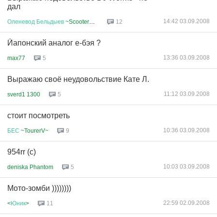
дал
14:42 03.09.2008
Оленевод
Бельдыев
~ScooterOK~
12
Йапонский аналог е-бэя ?
13:36 03.09.2008
max77
5
Выражаю своё неудовольствие Кате Л.
11:12 03.09.2008
sverd1 1300
5
стоит посмотреть
10:36 03.09.2008
БЕС
~TourerV~
9
954rr (c)
10:03 03.09.2008
deniska Phantom
5
Мото-зомби ))))))))
22:59 02.09.2008
<
Юник
>
11