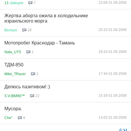
22:06 01.09.2008
13.
Шведов
7
Жертва аборта ожила в холодильнике
израильского морга
20:20 01.09.2008
Валера
18
Мотопробег Краснодар - Тамань
18:43 01.09.2008
Nata_UTS
1
ТДМ-850
17:44 01.09.2008
Mike_TRacer
3
Делюсь пазитивом! :)
15:39 01.09.2008
S.V.(BMW)™
22
Мусора.
14:05 01.09.2008
Che*
9
.
...
6