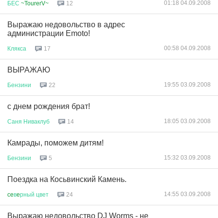
01:18 04.09.2008
БЕС
~TourerV~
12
Выражаю недовольство в адрес
администрации Emoto!
00:58 04.09.2008
Клякса
17
ВЫРАЖАЮ
19:55 03.09.2008
Бензини
22
с днем рождения брат!
18:05 03.09.2008
Саня
Ниваклуб
14
Камрады, поможем дитям!
15:32 03.09.2008
Бензини
5
Поездка на Косьвинский Камень.
14:55 03.09.2008
ce
в
e
рный
цвет
24
Выражаю недовольство DJ Worms - не