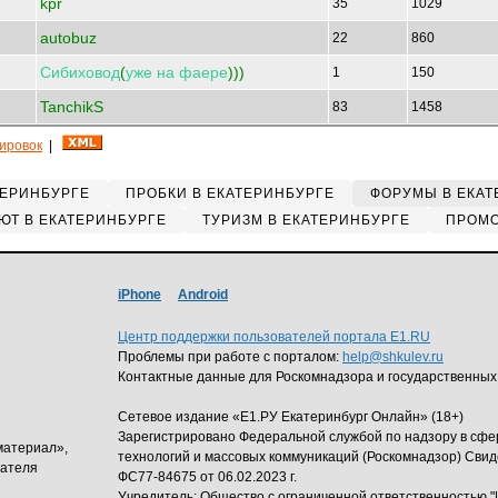
kpr
35
1029
autobuz
22
860
Сибиховод
(
уже
на
фаере
)))
1
150
TanchikS
83
1458
кировок
|
ТЕРИНБУРГЕ
ПРОБКИ В ЕКАТЕРИНБУРГЕ
ФОРУМЫ В ЕКАТ
ЮТ В ЕКАТЕРИНБУРГЕ
ТУРИЗМ В ЕКАТЕРИНБУРГЕ
ПРОМО
iPhone
Android
Центр поддержки пользователей портала E1.RU
Проблемы при работе с порталом:
help@shkulev.ru
Контактные данные для Роскомнадзора и государственных
Сетевое издание «Е1.РУ Екатеринбург Онлайн» (18+)
Зарегистрировано Федеральной службой по надзору в сф
материал»,
технологий и массовых коммуникаций (Роскомнадзор) Свид
дателя
ФС77-84675 от 06.02.2023 г.
Учредитель: Общество с ограниченной ответственность