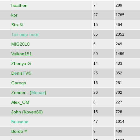
heathen
7
289
kpr
27
1785
Stix ©
15
464
Тот
еще
енот
85
2352
MIG2010
6
249
Vulkan151
59
1496
Zhenya G.
14
433
D
е
nis
Т
V©
25
852
Garegs
16
281
Zonder - (
Монах
)
26
702
Alex_OM
8
227
John (Koven66)
15
728
Бензини
47
1014
Bordo™
9
409