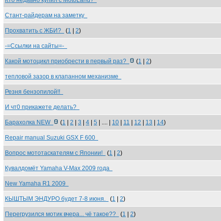
Кто недавно купил с MotoLand?
Стант-райдерам на заметку
Прохватить с ЖБИ?
(
1
|
2
)
-=Ссылки на сайты=-
Какой мотоцикл приобрести в первый раз?
(
1
|
2
)
тепловой зазор в клапанном механизме
Резня бензопилой!!
И чт0 прикажете делать?
Барахолка NEW
(
1
|
2
|
3
|
4
|
5
| .... |
10
|
11
|
12
|
13
|
14
)
Repair manual Suzuki GSX F 600
Вопрос мототаскателям с Японии!
(
1
|
2
)
Кувалдомёт Yamaha V-Max 2009 года
New Yamaha R1 2009
КЫШТЫМ ЭНДУРО будет 7-8 июня.
(
1
|
2
)
Перегрузился мотик вчера... чё такое??
(
1
|
2
)