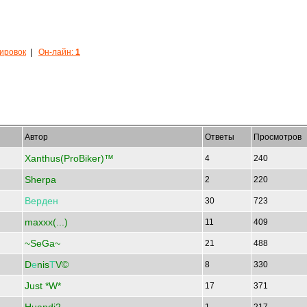
кировок
|
Он-лайн:
1
Автор
Ответы
Просмотров
Xanthus(ProBiker)™
4
240
Sherpa
2
220
Верден
30
723
maxxx(...)
11
409
~SeGa~
21
488
D
е
nis
Т
V©
8
330
Just *W*
17
371