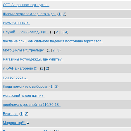
OFF: Загранпаспорт нужен
Шлем с зеркалом заднего вида
(
1
|
2
)
BMW S1000RR
Случай.....блин (сегодня)!!!!
(
1
|
2
|
3
|
4
)
после не слишком сильного падения постоянно горит стоп
Мотоциклы в "Стрельце"
(
1
|
2
|
3
)
магазины мотоодежды, где купить?
у КРАНа нагорело )))
(
1
|
2
)
три вопроса...
Люди помогите с выбором
(
1
|
2
)
мега хэлп! нужен датчик
проблема с резиной на 110/80-18
Виктори
(
1
|
2
)
Модератор!!!