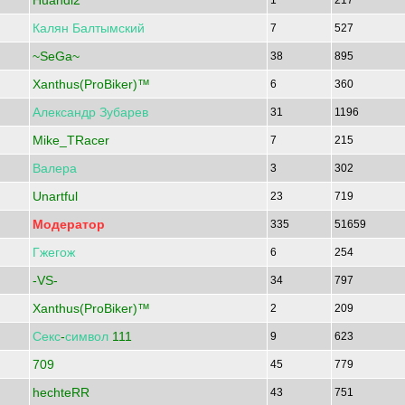
Huandi2
1
217
Калян
Балтымский
7
527
~SeGa~
38
895
Xanthus(ProBiker)™
6
360
Александр
Зубарев
31
1196
Mike_TRacer
7
215
Валера
3
302
Unartful
23
719
Модератор
335
51659
Гжегож
6
254
-VS-
34
797
Xanthus(ProBiker)™
2
209
Секс
-
символ
111
9
623
709
45
779
hechteRR
43
751