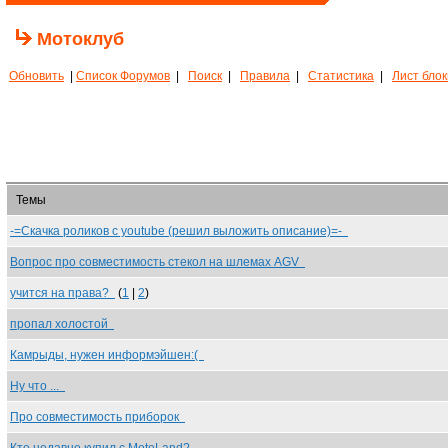
Мотоклуб
Обновить
|
Список Форумов
|
Поиск
|
Правила
|
Статистика
|
Лист бло
Темы
-=Скачка роликов с youtube (решил выложить описание)=-
Вопрос про совместимость стекол на шлемах AGV
учится на права?
(
1
|
2
)
пропал холостой
Камрыды, нужен информэйшен:(
Ну что ...
Про совместимость приборок