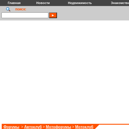
Главная
Новости
Недвижимость
Знакомств
поиск:
Форумы
>
Автоклуб
>
Мотофорумы
>
Мотоклуб