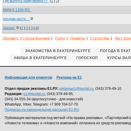
Где выгнуть раму можно??
(
1
|
2
)
BMW K 1200 RS
продам части...
Здрям!
(
1
|
2
|
3
|
4
)
Обновить
|
Список Форумов
|
Поиск
|
Правила
|
Статистика
|
Лист бло
ЗНАКОМСТВА В ЕКАТЕРИНБУРГЕ
ПОГОДА В ЕКА
АФИША В ЕКАТЕРИНБУРГЕ
ГОРОСКОП
КУРСЫ ВАЛ
Информация для клиентов
Реклама на Е1
Отдел продаж рекламы Е1.РУ:
reklamae1@iportal.ru
, (343) 379-49-10
Редакция:
e1@iportal.ru
, (343) 379-49-95,
(343) 34-555-34 (круглосуточно - для новостей)
WhatsApp, Viber, Telegram: +7 909 704-57-70
Подписка на еженедельную рассылку E1.RU
Публикация материалов под меткой «На правах рекламы», «Партнёрский 
«Новости телекома» и «Новости компаний» оплачена из средств рекламо