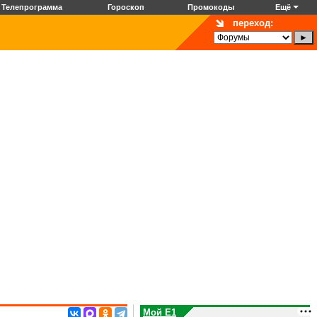
Телепрограмма
Гороскоп
Промокоды
Ещё
переход:
Мой E1