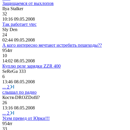
Защищаемся от выхлопов
Ilya Stalker
32
10:16 09.05.2008
Так работает vtec
Sly Den
24
02:44 09.05.2008
А кого интересно мечтают истребить пешеходы??
954rr
10
14:02 08.05.2008
Куплю реле зарядки ZZR 400
SeReGa 333
6
13:46 08.05.2008
...
2
слышал по радио
Костя
-DROZDofil?
26
13:16 08.05.2008
...
2
Усем превед от Юрки!!!
954rr
33