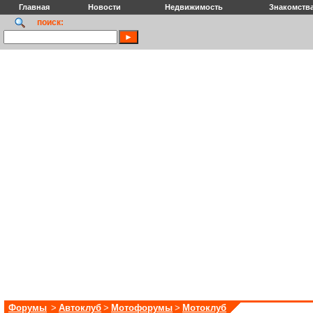
Главная
Новости
Недвижимость
Знакомств
поиск:
Форумы
>
Автоклуб
>
Мотофорумы
>
Мотоклуб