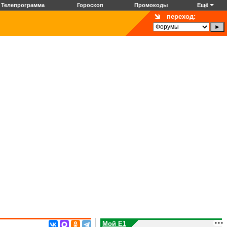
Телепрограмма
Гороскоп
Промокоды
Ещё
переход:
Мой E1