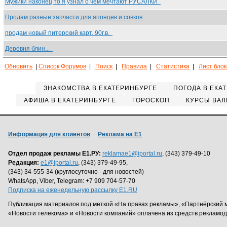
Мужики наконец то я узнал о чем мечтают РУСАЛКИ
Продам разные запчасти для японцев и совков
продам новый питерский карт, 90г.в.
Деревня блин...
Обновить
|
Список Форумов
|
Поиск
|
Правила
|
Статистика
|
Лист бло
ЗНАКОМСТВА В ЕКАТЕРИНБУРГЕ
ПОГОДА В ЕКА
АФИША В ЕКАТЕРИНБУРГЕ
ГОРОСКОП
КУРСЫ ВАЛ
Информация для клиентов
Реклама на Е1
Отдел продаж рекламы Е1.РУ:
reklamae1@iportal.ru
, (343) 379-49-10
Редакция:
e1@iportal.ru
, (343) 379-49-95,
(343) 34-555-34 (круглосуточно - для новостей)
WhatsApp, Viber, Telegram: +7 909 704-57-70
Подписка на еженедельную рассылку E1.RU
Публикация материалов под меткой «На правах рекламы», «Партнёрский 
«Новости телекома» и «Новости компаний» оплачена из средств рекламо