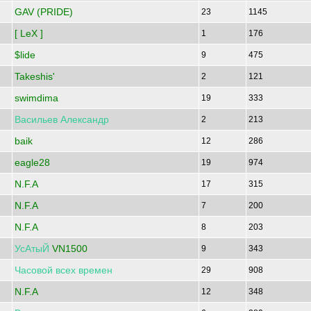
GAV (PRIDE)
23
1145
[ LeX ]
1
176
$lide
9
475
Takeshis'
2
121
swimdima
19
333
Васильев
Александр
2
213
baik
12
286
eagle28
19
974
N.F.A
17
315
N.F.A
7
200
N.F.A
8
203
УсАтыЙ
VN1500
9
343
Часовой
всех
времен
29
908
N.F.A
12
348