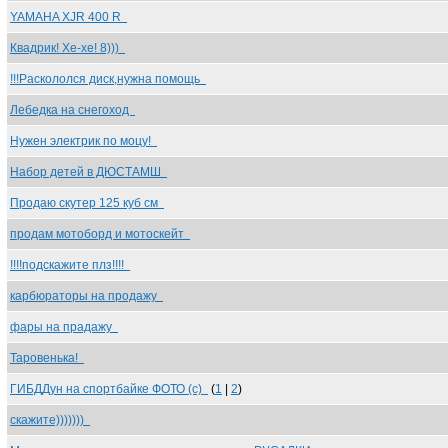
YAMAHA XJR 400 R
Квадрик! Хе-хе! 8)))
!!!Раскололся диск,нужна помощь
Лебедка на снегоход
Нужен электрик по моцу!
Набор детей в ДЮСТАМШ
Продаю скутер 125 куб см
продам мотоборд и мотоскейт
!!!!подскажите плз!!!!
карбюраторы на продажу
фары на прадажу
Таровенька!
ГИБДДун на спортбайке ФОТО (c)
(
1
|
2
)
скажите)))))))