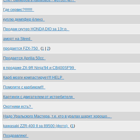
Слет байкеров в Карабасе - Фотоотчет!
Где сервис?!!!!!!!!
куплю демпфер ёлинз
Продам скутер HONDA DIO за 13т.р.
аморт на Steed
продается FZX-750
(
1
|
2
)
Продается Aprilia 50cc
в продаже ZX-9R Ninja'94 и CB400SF'99
Карб мозги компастирует!!! HELP
Помогите с карбиком!!!
Картинги с двигателем от истребителя
Охотники есть?
Надо Уральского Мастера, т.е. кто в уралах шарит хорошо...
kawasaki ZZR-400 II за 89500 (фото)
(
1
)
Поздравляю!