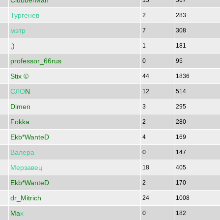
ClubberMan
15
567
Тургенев
2
283
мэтр
7
308
;)
1
181
professor_66rus
0
95
Stix ©
44
1836
СЛО
N
12
514
Dimen
3
295
Fokka
2
280
Ekb*WanteD
4
169
Валера
0
147
Мерзавец
18
405
Ekb*WanteD
2
170
dr_Mitrich
24
1008
Ma
х
0
182