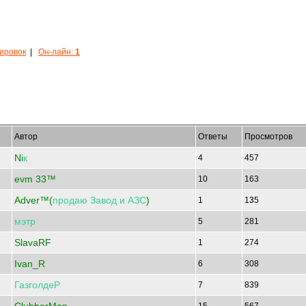
кировок
|
Он-лайн:
1
Автор
Ответы
Просмотров
Ni
к
4
457
evm 33™
10
163
Adver™(
продаю
Завод
и
АЗС
)
1
135
мэтр
5
281
SlavaRF
1
274
Ivan_R
6
308
ГазголдеР
7
839