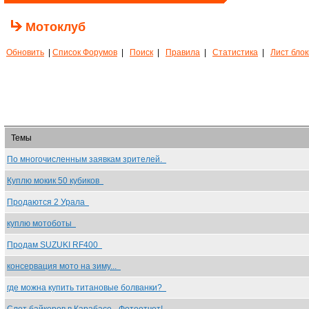
Мотоклуб
Обновить
|
Список Форумов
|
Поиск
|
Правила
|
Статистика
|
Лист бло
Темы
По многочисленным заявкам зрителей.
Куплю мокик 50 кубиков
Продаются 2 Урала
куплю мотоботы
Продам SUZUKI RF400
консервация мото на зиму...
где можна купить титановые болванки?