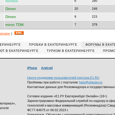
Валера
6
280
Dimen
20
248
Dimen
9
223
miron TDM
7
379
кировок
|
ТЕРИНБУРГЕ
ПРОБКИ В ЕКАТЕРИНБУРГЕ
ФОРУМЫ В ЕКАТ
ЮТ В ЕКАТЕРИНБУРГЕ
ТУРИЗМ В ЕКАТЕРИНБУРГЕ
ПРОМО
iPhone
Android
Центр поддержки пользователей портала E1.RU
Проблемы при работе с порталом:
help@shkulev.ru
Контактные данные для Роскомнадзора и государственных
Сетевое издание «Е1.РУ Екатеринбург Онлайн» (18+)
Зарегистрировано Федеральной службой по надзору в сф
материал»,
технологий и массовых коммуникаций (Роскомнадзор) Свид
дателя
ФС77-84675 от 06.02.2023 г.
Учредитель: Общество с ограниченной ответственность