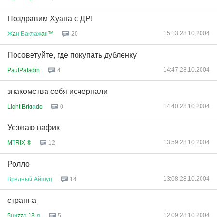
Поздравим Хуана с ДР!
15:13 28.10.2004
Ж
a
н
Баклаж
a
н
™
20
Посоветуйте, где покупать дубленку
14:47 28.10.2004
PaulPaladin
4
знакомства себя исчерпали
14:40 28.10.2004
Light Brig
а
de
0
Уезжаю нафик
13:59 28.10.2004
M
Т
RIX ®
12
Ролло
13:08 28.10.2004
Вредный
Айшуц
14
странна
12:09 28.10.2004
5
ни
zz
а
13-
я
5