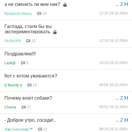
а не сменить ли мне ник?
...
2
12:20 29.10.2004
Вредный
Айшуц
34
Гаспада, стали бы вы
экспериментировать
12:19 29.10.2004
РЫЖАЙЯ
22
Поздравляю!!!
10:18 29.10.2004
Lask@
5
Кот с котом уживаются?
09:56 29.10.2004
(( Baunty ))
19
Почему воют собаки?
...
2
09:52 29.10.2004
Chuma
27
- Доброе утро, соседи!..
...
2
08:16 29.10.2004
Ж
a
н
Баклаж
a
н
™
31