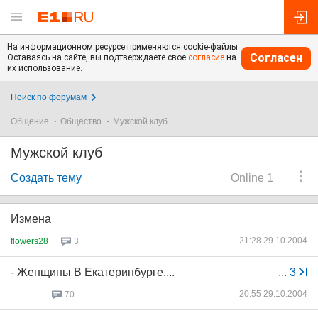
На информационном ресурсе применяются cookie-файлы.
Согласен
Оставаясь на сайте, вы подтверждаете свое
согласие
на
их использование.
Поиск по форумам
Общение
Общество
Мужской клуб
Мужской клуб
Создать тему
Online 1
Измена
21:28 29.10.2004
flowers28
3
- Женщины В Екатеринбурге....
...
3
20:55 29.10.2004
----------
70