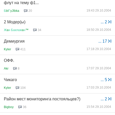
флут на тему ф1...
19:43 29.10.2004
Б
bl
Г
yJlbka
20
2 Модер(ы)
...
2
18:50 29.10.2004
Ж
a
н
Баклаж
a
н
™
34
Демиургия
...
17
17:18 29.10.2004
Kyler
411
ОФФ.
17:07 29.10.2004
Akr
8
Чикаго
...
5
17:03 29.10.2004
Kyler
104
Район мест мониторинга постояльцев?)
...
2
15:54 29.10.2004
Bigboy
36