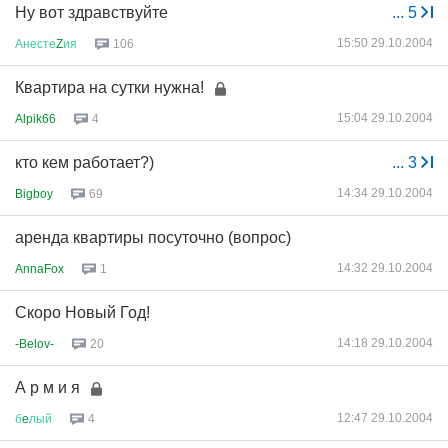
Ну вот здравствуйте
...
5
15:50 29.10.2004
Анесте
Z
ия
106
Квартира на сутки нужна!
15:04 29.10.2004
Alpik66
4
кто кем работает?)
...
3
14:34 29.10.2004
Bigboy
69
аренда квартиры посуточно (вопрос)
14:32 29.10.2004
AnnaFox
1
Скоро Новый Год!
14:18 29.10.2004
-Belov-
20
А р м и я
12:47 29.10.2004
б
e
лый
4