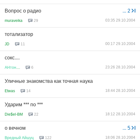
Вопрос о радио
...
2
03:35 29.10.2004
muraveika
29
тотализатор
00:17 29.10.2004
JD
11
сокс....
23:26 28.10.2004
АНтон
....
6
Уличные знакомства как точная наука
18:44 28.10.2004
Etwas
14
Ударим *** по ***
18:12 28.10.2004
Die$el-BM
22
о вечном
...
5
18:06 28.10.2004
Вредный
Айшуц
122