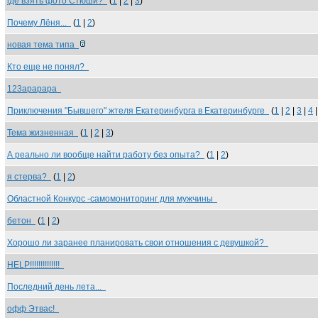
где взять фото Стюши?
(
1
|
2
|
3
)
Почему Лёня...
(
1
|
2
)
новая тема типа
Кто еще не понял?
123арарара
Приключения "Бывшего" жтеля Екатеринбурга в Екатеринбурге
(
1
|
2
|
3
|
4
Тема жизненная
(
1
|
2
|
3
)
А реально ли вообще найти работу без опыта?
(
1
|
2
)
я стерва?
(
1
|
2
)
Областной Конкурс -самомониторинг для мужчины
бетон
(
1
|
2
)
Хорошо ли заранее планировать свои отношения с девушкой?
HELP!!!!!!!!!!!!!!
Последний день лета...
офф Этвас!