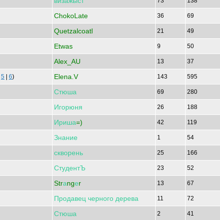
визажыст
73
138
ChokoLate
36
69
Quetzalcoatl
21
49
Etwas
9
50
Alex_AU
13
37
Elena.V
|
5
|
6
)
143
595
Стюша
69
280
Игорюня
26
188
Ириша
=)
42
119
Знание
1
54
скворень
25
166
СтудентЪ
23
52
Str
а
ng
е
r
13
67
Продавец
черного
дерева
11
72
Стюша
2
41