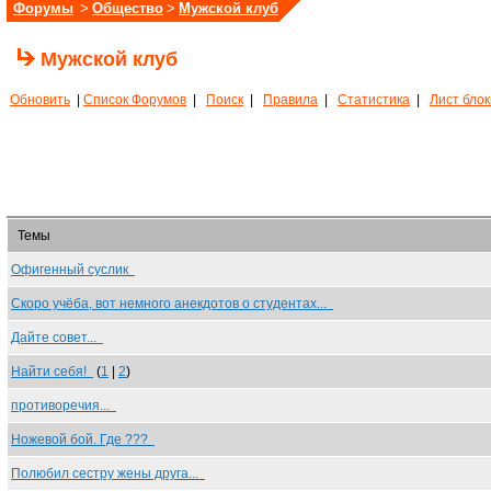
Форумы
>
Общество
>
Мужской клуб
Мужской клуб
Обновить
|
Список Форумов
|
Поиск
|
Правила
|
Статистика
|
Лист бло
Темы
Офигенный суслик
Скоро учёба, вот немного анекдотов о студентах...
Дайте совет...
Найти себя!
(
1
|
2
)
противоречия...
Ножевой бой. Где ???
Полюбил сестру жены друга...