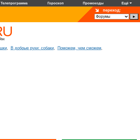
Телепрограмма
Гороскоп
Промокоды
Ещё
переход:
ошки
В добрые руки: собаки
Поможем, чем сможем
,
,
,