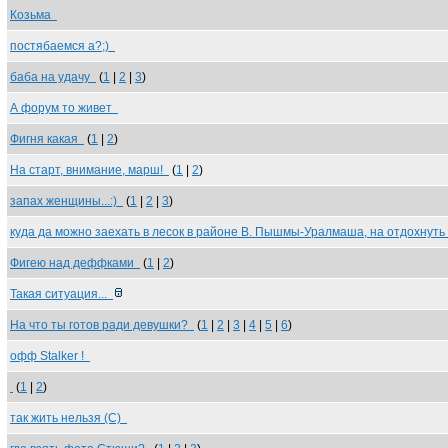
Козьма
постябаемся а?;)
баба на удачу
(
1
|
2
|
3
)
А форум то живет
Фигня какая
(
1
|
2
)
На старт, внимание, марш!
(
1
|
2
)
запах женщины...:)
(
1
|
2
|
3
)
куда да можно заехать в лесок в районе В. Пышмы-Уралмаша, на отдохнут
Фигею над деффками
(
1
|
2
)
Такая ситуация...
На что ты готов ради девушки?
(
1
|
2
|
3
|
4
|
5
|
6
)
офф Stаlker !
(
1
|
2
)
так жить нельзя (С)