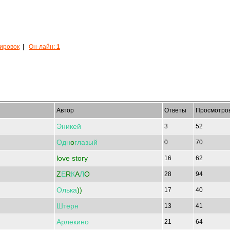
кировок
|
Он-лайн:
1
Автор
Ответы
Просмотро
Эникей
3
52
Одн
o
глазый
0
70
love story
16
62
Z
Е
R
К
A
Л
O
28
94
Олька
))
17
40
Штерн
13
41
Арлекино
21
64