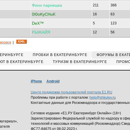
Финн
парнишка
211
366
0I0oKyCHuK
16
63
DeX™
5
123
РЫЖАЙЯ
12
56
кировок
|
ТЕРИНБУРГЕ
ПРОБКИ В ЕКАТЕРИНБУРГЕ
ФОРУМЫ В ЕКАТ
ЮТ В ЕКАТЕРИНБУРГЕ
ТУРИЗМ В ЕКАТЕРИНБУРГЕ
ПРОМО
iPhone
Android
Центр поддержки пользователей портала E1.RU
Проблемы при работе с порталом:
help@shkulev.ru
Контактные данные для Роскомнадзора и государственных
Сетевое издание «Е1.РУ Екатеринбург Онлайн» (18+)
Зарегистрировано Федеральной службой по надзору в сф
материал»,
технологий и массовых коммуникаций (Роскомнадзор) Свид
дателя
ФС77-84675 от 06.02.2023 г.