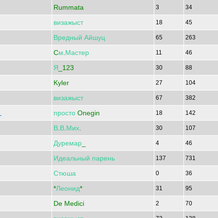
Rummata
3
34
визажыст
18
45
Вредный
Айшуц
65
263
C
м
.
Мастер
11
46
Я
_123
30
88
Kyler
27
104
визажыст
67
382
просто
Onegin
ь
18
142
В
.
В
.
Мих
.
30
107
Дуремар
_
4
46
Идеальный
парень
137
731
Стюша
0
36
*
Леонид
*
31
95
De Medici
2
70