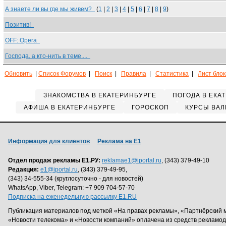
А знаете ли вы где мы живем?
(
1
|
2
|
3
|
4
|
5
|
6
|
7
|
8
|
9
)
Позитив!
OFF: Opera
Господа, а кто-нить в теме....
Обновить
|
Список Форумов
|
Поиск
|
Правила
|
Статистика
|
Лист бло
ЗНАКОМСТВА В ЕКАТЕРИНБУРГЕ
ПОГОДА В ЕКА
АФИША В ЕКАТЕРИНБУРГЕ
ГОРОСКОП
КУРСЫ ВАЛ
Информация для клиентов
Реклама на Е1
Отдел продаж рекламы Е1.РУ:
reklamae1@iportal.ru
, (343) 379-49-10
Редакция:
e1@iportal.ru
, (343) 379-49-95,
(343) 34-555-34 (круглосуточно - для новостей)
WhatsApp, Viber, Telegram: +7 909 704-57-70
Подписка на еженедельную рассылку E1.RU
Публикация материалов под меткой «На правах рекламы», «Партнёрский 
«Новости телекома» и «Новости компаний» оплачена из средств рекламо