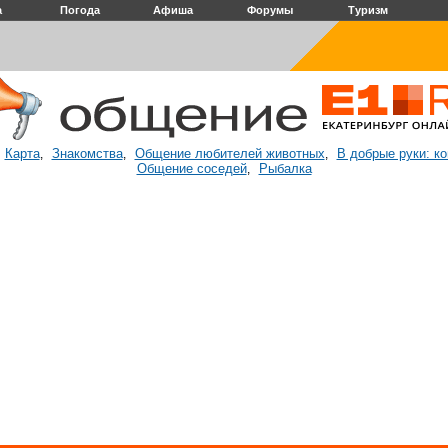
а
Погода
Афиша
Форумы
Туризм
Карта
Знакомства
Общение любителей животных
В добрые руки: к
:
,
,
,
Общение соседей
Рыбалка
,