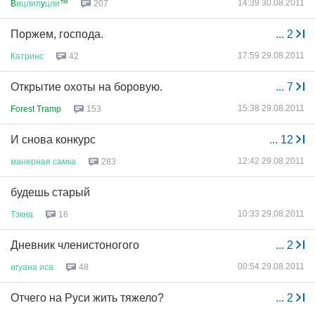
14:39 30.08.2011
B
ицлип
y
цли
™
207
Поржем, господа.
...
2
17:59 29.08.2011
Катринс
42
Открытие охоты на боровую.
...
7
15:38 29.08.2011
Forest Tramp
153
И снова конкурс
...
12
12:42 29.08.2011
манерная
самка
283
будешь старый
10:33 29.08.2011
Тэкна
16
Дневник членистоногого
...
2
00:54 29.08.2011
игуана
иса
48
Отчего на Руси жить тяжело?
...
2