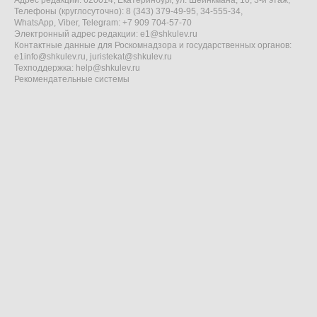
Адрес редакции: 620014, Екатеринбург, ул. Шейнкмана, 10, 3-й этаж,
Телефоны (круглосуточно): 8 (343) 379-49-95, 34-555-34,
WhatsApp, Viber, Telegram: +7 909 704-57-70
Электронный адрес редакции:
e1@shkulev.ru
Контактные данные для Роскомнадзора и государственных органов:
e1info@shkulev.ru
,
juristekat@shkulev.ru
Техподдержка:
help@shkulev.ru
Рекомендательные системы