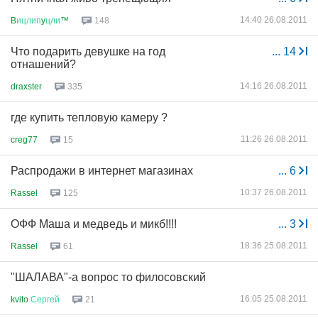
14:40 26.08.2011
B
ицлип
y
цли
™
148
Что подарить девушке на год
...
14
отнашений?
14:16 26.08.2011
draxster
335
где купить тепловую камеру ?
11:26 26.08.2011
creg77
15
Распродажи в интернет магазинах
...
6
10:37 26.08.2011
Rassel
125
ОФФ Маша и медведь и микб!!!!
...
3
18:36 25.08.2011
Rassel
61
"ШАЛАВА"-а вопрос то филосовский
16:05 25.08.2011
kvito
Сергей
21