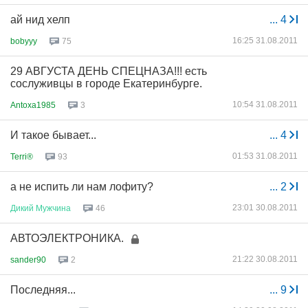
ай нид хелп
...
4
16:25 31.08.2011
bobyyy
75
29 АВГУСТА ДЕНЬ СПЕЦНАЗА!!! есть
сослуживцы в городе Екатеринбурге.
10:54 31.08.2011
Antoxa1985
3
И такое бывает...
...
4
01:53 31.08.2011
Terri®
93
а не испить ли нам лофиту?
...
2
23:01 30.08.2011
Дикий
Мужчина
46
АВТОЭЛЕКТРОНИКА.
21:22 30.08.2011
sander90
2
Последняя...
...
9