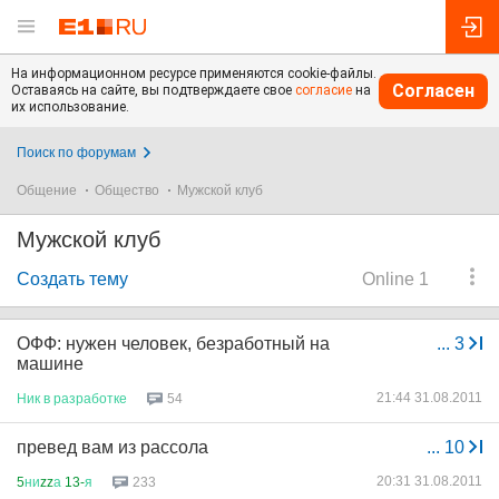
На информационном ресурсе применяются cookie-файлы.
Согласен
Оставаясь на сайте, вы подтверждаете свое
согласие
на
их использование.
Поиск по форумам
Общение
Общество
Мужской клуб
Мужской клуб
Создать тему
Online 1
ОФФ: нужен человек, безработный на
...
3
машине
21:44 31.08.2011
Ник
в
разработке
54
превед вам из рассола
...
10
20:31 31.08.2011
5
ни
zz
а
13-
я
233