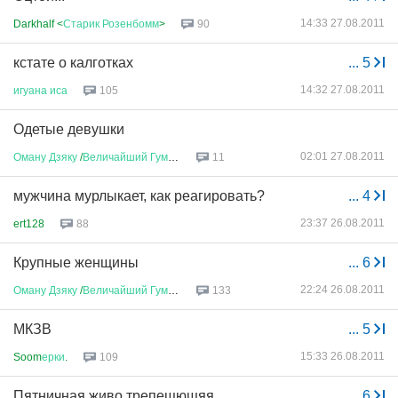
14:33 27.08.2011
Darkhalf <
Старик
Розенбомм
>
90
кстате о калготках
...
5
14:32 27.08.2011
игуана
иса
105
Одетые девушки
02:01 27.08.2011
Оману
Дзяку
/
Величайший
Гумани
...
11
мужчина мурлыкает, как реагировать?
...
4
23:37 26.08.2011
ert128
88
Крупные женщины
...
6
22:24 26.08.2011
Оману
Дзяку
/
Величайший
Гумани
...
133
МКЗВ
...
5
15:33 26.08.2011
Soom
ерки
.
109
Пятничная живо трепещющяя
...
6