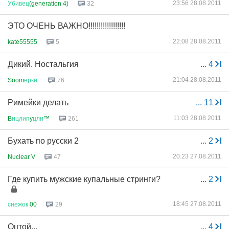
23:56 28.08.2011
Убивец
(generation 4)
32
ЭТО ОЧЕНЬ ВАЖНО!!!!!!!!!!!!!!!!!!
22:08 28.08.2011
kate55555
5
Дикий. Ностальгия
...
4
21:04 28.08.2011
Soom
ерки
.
76
Римейки делать
...
11
11:03 28.08.2011
B
ицлип
y
цли
™
261
Бухать по русски 2
...
2
20:23 27.08.2011
Nuclear V
47
Где купить мужские купальные стринги?
...
2
18:45 27.08.2011
снежок
00
29
Оцтой...
...
4