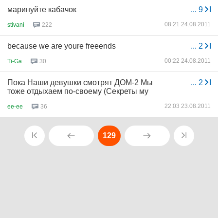
маринуйте кабачок
...
9
08:21 24.08.2011
stivani
222
because we are youre freeends
...
2
00:22 24.08.2011
Ti-Ga
30
Пока Наши девушки смотрят ДОМ-2 Мы
...
2
тоже отдыхаем по-своему (Секреты му
22:03 23.08.2011
ee-ee
36
129