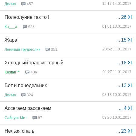
15:17 14.01.2017
Делыч
457
Полнолуние так то !
...
26
01:01 13.01.2017
К
a___a
628
Жара!
...
15
23:52 11.01.2017
Ленивый
трудоголик
351
Холодный транзисторный
...
18
01:27 11.01.2017
Kostan™
436
Вот и понедельник
...
13
08:18 10.01.2017
Делыч
324
Ассегаем рассекаем
...
4
03:20 10.01.2017
Сайрусс
Мит
97
Нельзя спать
...
23