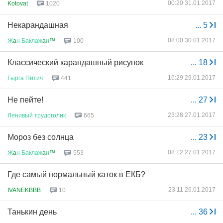
00:20 31.01.2017
Kotovat
1020
Некарандашная
...
5
08:00 30.01.2017
Ж
a
н
Баклаж
a
н
™
100
Классический карандашный рисунок
...
18
16:29 29.01.2017
Гырга
Питич
441
Не пейте!
...
27
23:28 27.01.2017
Ленивый
трудоголик
665
Мороз без солнца
...
23
08:12 27.01.2017
Ж
a
н
Баклаж
a
н
™
553
Где самый нормальный каток в ЕКБ?
23:11 26.01.2017
IVANEKBBB
10
Танькин день
...
36