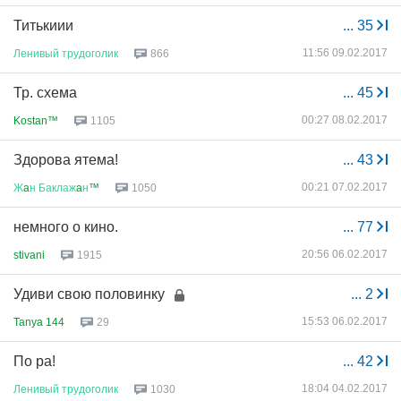
Титькиии
...
35
11:56 09.02.2017
Ленивый
трудоголик
866
Тр. схема
...
45
00:27 08.02.2017
Kostan™
1105
Здорова ятема!
...
43
00:21 07.02.2017
Ж
a
н
Баклаж
a
н
™
1050
немного о кино.
...
77
20:56 06.02.2017
stivani
1915
Удиви свою половинку
...
2
15:53 06.02.2017
Tanya 144
29
По ра!
...
42
18:04 04.02.2017
Ленивый
трудоголик
1030