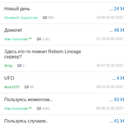
Новый день
...
24
23:45 02.02.2017
Ленивый
трудоголик
583
Дожили!
...
46
21:19 02.02.2017
Ж
a
н
Баклаж
a
н
™
1141
Здесь кто-то помнит Reborn Lineage
сервер?
16:47 01.02.2017
3n1g
2
UFO
...
4
09:11 01.02.2017
dron1975
86
Пользуясь моментом...
...
43
06:30 01.02.2017
Ж
a
н
Баклаж
a
н
™
1062
Пользуясь случаем..
...
41