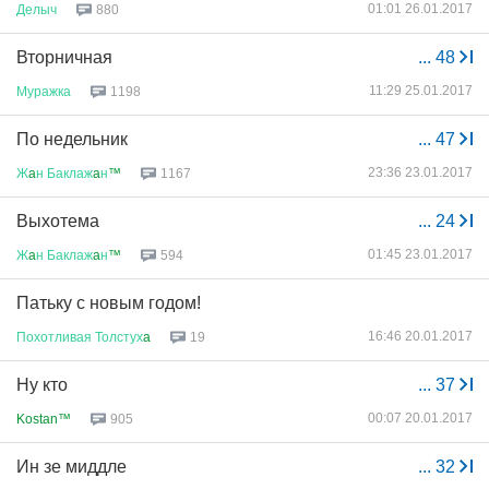
01:01 26.01.2017
Делыч
880
Вторничная
...
48
11:29 25.01.2017
Муражка
1198
По недельник
...
47
23:36 23.01.2017
Ж
a
н
Баклаж
a
н
™
1167
Выхотема
...
24
01:45 23.01.2017
Ж
a
н
Баклаж
a
н
™
594
Патьку с новым годом!
16:46 20.01.2017
Похотливая
Толстух
a
19
Ну кто
...
37
00:07 20.01.2017
Kostan™
905
Ин зе миддле
...
32