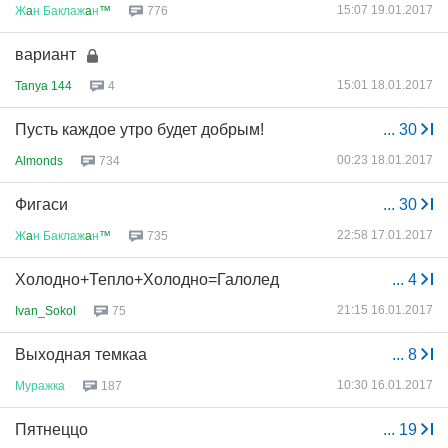
15:07 19.01.2017
Ж
a
н
Баклаж
a
н
™
776
вариант
15:01 18.01.2017
Tanya 144
4
Пусть каждое утро будет добрым!
...
30
00:23 18.01.2017
Almonds
734
Фигаси
...
30
22:58 17.01.2017
Ж
a
н
Баклаж
a
н
™
735
Холодно+Тепло+Холодно=Галолед
...
4
21:15 16.01.2017
Ivan_Sokol
75
Выходная темкаа
...
8
10:30 16.01.2017
Муражка
187
Пятнеццо
...
19