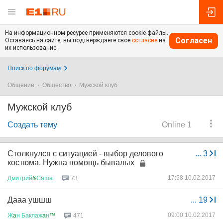
На информационном ресурсе применяются cookie-файлы.
Согласен
Оставаясь на сайте, вы подтверждаете свое
согласие
на
их использование.
Поиск по форумам
Общение
Общество
Мужской клуб
Мужской клуб
Создать тему
Online 1
Столкнулся с ситуацией - выбор делового
...
3
костюма. Нужна помощь бывалых
17:58 10.02.2017
Дмитрий
&
Саша
73
Дааа ушшш
...
19
09:00 10.02.2017
Ж
a
н
Баклаж
a
н
™
471