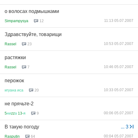
о волосах подмышками
11:13 05.07.2007
Simpampysya
12
Здравствуйте, товарищи
10:53 05.07.2007
Rassel
23
растяжки
10:46 05.07.2007
Rassel
7
перожок
10:33 05.07.2007
игуана
иса
20
не прячьте-2
00:06 05.07.2007
5
ни
zz
а
13-
я
9
В такую погоду
...
3
00:04 05.07.2007
Rasputin
64