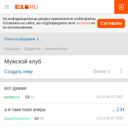
На информационном ресурсе применяются cookie-файлы.
Согласен
Оставаясь на сайте, вы подтверждаете свое
согласие
на
их использование.
Поиск по форумам
Общение
Общество
Мужской клуб
Мужской клуб
Создать тему
Online 1
вот думаю
14:20 06.07.2007
soom
ерки
14
а я таки поел вчера
...
2
14:13 06.07.2007
Дикий
Мужчина
49