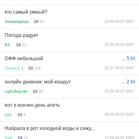
кто самый умный?
23:46 04.07.2007
Simpampysya
10
Погода радует
21:55 04.07.2007
RA.
21
ОФФ небольшой
...
5
21:37 04.07.2007
Гусёна
(...)
118
онлайн дневник: мой кошрут
...
2
20:36 04.07.2007
Light Brig
а
de
33
вот и кончен день апять
18:29 04.07.2007
дфе
4
Набрала в рот холодной воды и сижу...
17:56 04.07.2007
ТаЮ
10