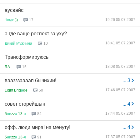
аусвайс
19:26 05.07.2007
Чюдо
))
17
а где ваще респект за уху?
18:41 05.07.2007
Дикий
Мужчина
10
Трансформируюсь
18:08 05.07.2007
RA.
15
ваазззаааап бычихии!
...
3
17:46 05.07.2007
Light Brig
а
de
50
совет сторейшын
...
4
17:44 05.07.2007
5
ни
zz
а
13-
я
84
офф. люди мира! на менуту!
...
4
17:37 05.07.2007
5
ни
zz
а
13-
я
91