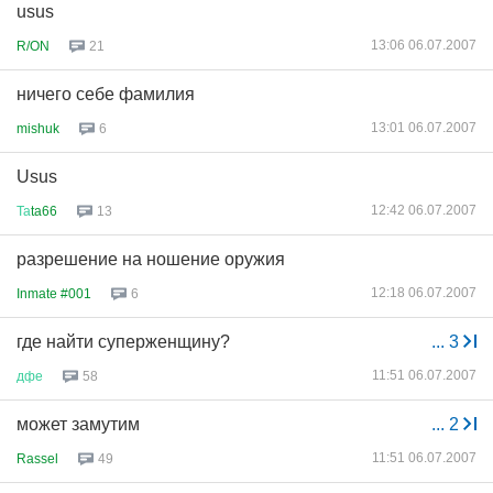
usus
13:06 06.07.2007
R/ON
21
ничего себе фамилия
13:01 06.07.2007
mishuk
6
Usus
12:42 06.07.2007
Та
ta66
13
разрешение на ношение оружия
12:18 06.07.2007
Inmate #001
6
где найти суперженщину?
...
3
11:51 06.07.2007
дфе
58
может замутим
...
2
11:51 06.07.2007
Rassel
49