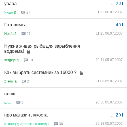
уаааа
...
2
11:25 06.07.2007
Чюдо
))
27
Готовимса
...
4
11:25 06.07.2007
Nos4a2
97
Нужна живая рыба для зарыбления
водоема!
21:11 05.07.2007
sergey1q
10
Как выбрать системник за 16000 ?
21:08 05.07.2007
z_em_a
2
пляж
20:56 05.07.2007
крас
9
про магазин лякоста
...
2
20:18 05.07.2007
птинец
дварянскова
гнизда
38