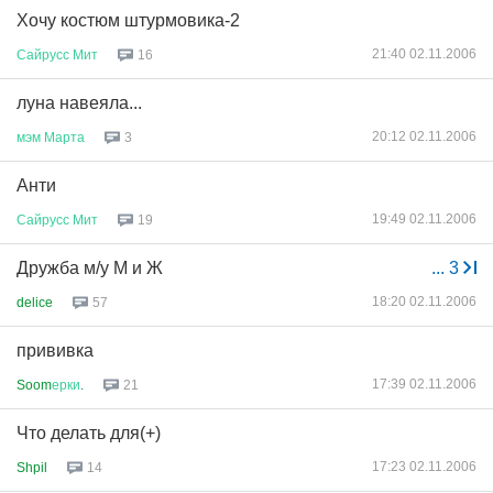
Хочу костюм штурмовика-2
21:40 02.11.2006
Сайрусс
Мит
16
луна навеяла...
20:12 02.11.2006
мэм
Марта
3
Анти
19:49 02.11.2006
Сайрусс
Мит
19
Дружба м/у М и Ж
...
3
18:20 02.11.2006
delice
57
прививка
17:39 02.11.2006
Soom
ерки
.
21
Что делать для(+)
17:23 02.11.2006
Shpil
14