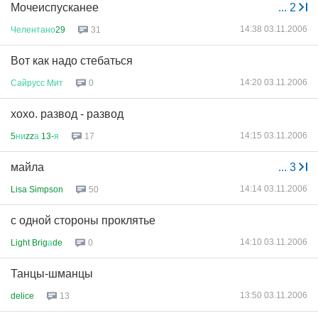
Мочеиспусканее
...
2
14:38 03.11.2006
Челентано
29
31
Вот как надо стебаться
14:20 03.11.2006
Сайрусс
Мит
0
хохо. развод - развод
14:15 03.11.2006
5
ни
zz
а
13-
я
17
майла
...
3
14:14 03.11.2006
Lisa Simpson
50
с одной стороны проклятье
14:10 03.11.2006
Light Brig
а
de
0
Танцы-шманцы
13:50 03.11.2006
delice
13