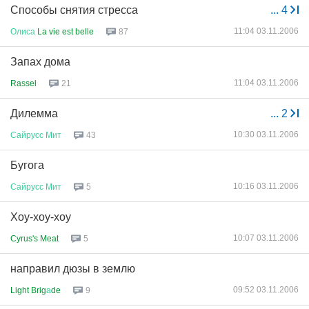
Способы снятия стресса
...
4
11:04 03.11.2006
Олиса
La vie est belle
87
Запах дома
11:04 03.11.2006
Rassel
21
Дилемма
...
2
10:30 03.11.2006
Сайрусс
Мит
43
Бугога
10:16 03.11.2006
Сайрусс
Мит
5
Хоу-хоу-хоу
10:07 03.11.2006
Cyrus's Meat
5
направил дюзы в землю
09:52 03.11.2006
Light Brig
а
de
9