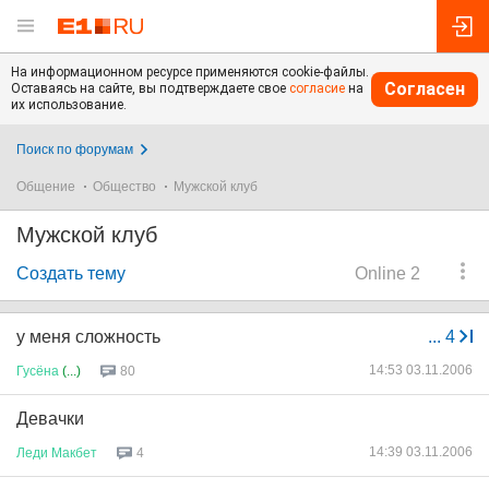
На информационном ресурсе применяются cookie-файлы.
Согласен
Оставаясь на сайте, вы подтверждаете свое
согласие
на
их использование.
Поиск по форумам
Общение
Общество
Мужской клуб
Мужской клуб
Создать тему
Online 2
у меня сложность
...
4
14:53 03.11.2006
Гусёна
(...)
80
Девачки
14:39 03.11.2006
Леди
Макбет
4