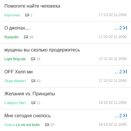
Помогите найти человека
17:23 02.11.2006
Картонка
2
О джопах....
...
2
17:20 02.11.2006
Rasputin
38
мущины вы сколько продержитесь
17:11 02.11.2006
Light Brig
а
de
19
OFF Хелп ми
...
2
17:10 02.11.2006
Леди
Макбет
43
Желания vs. Принципы
16:24 02.11.2006
Сайрусс
Мит
11
Мне сегодня снилось
...
2
16:10 02.11.2006
Олиса
La vie est belle
25