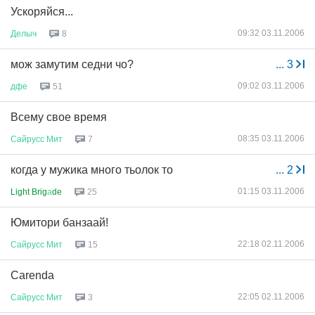
Ускоряйся...
09:32 03.11.2006
Делыч
8
мож замутим седни чо?
...
3
09:02 03.11.2006
дфе
51
Всему свое время
08:35 03.11.2006
Сайрусс
Мит
7
когда у мужика много тьолок то
...
2
01:15 03.11.2006
Light Brig
а
de
25
Юмитори банзаай!
22:18 02.11.2006
Сайрусс
Мит
15
Carenda
22:05 02.11.2006
Сайрусс
Мит
3