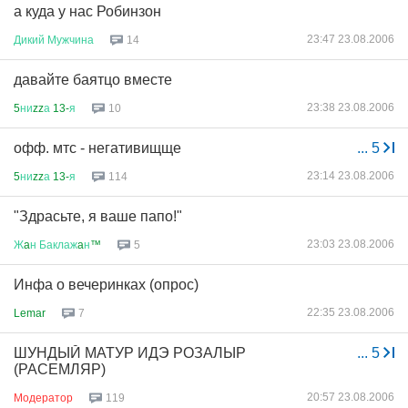
а куда у нас Робинзон
23:47 23.08.2006
Дикий
Мужчина
14
давайте баятцо вместе
23:38 23.08.2006
5
ни
zz
а
13-
я
10
офф. мтс - негативищще
...
5
23:14 23.08.2006
5
ни
zz
а
13-
я
114
"Здрасьте, я ваше папо!"
23:03 23.08.2006
Ж
a
н
Баклаж
a
н
™
5
Инфа о вечеринках (опрос)
22:35 23.08.2006
Lemar
7
ШУНДЫЙ МАТУР ИДЭ РОЗАЛЫР
...
5
(РАСЕМЛЯР)
20:57 23.08.2006
Модератор
119