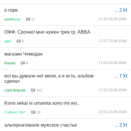
о горе
...
2
17:20 23.08.2006
soom
ерки
27
ОФФ. Срочно! мне нужен трек гр. ABBA
17:07 23.08.2006
дфе
5
магазин Чемодан
17:04 23.08.2006
Rassel
8
во! вы думали нет меня, а я есть. альбом
...
7
сделал
17:03 23.08.2006
Light Brig
а
de
162
Kono sekai ni umareta sono imi wo..
16:55 23.08.2006
Сайрусс
Мит
16
альтернативное мужское счастье
...
2