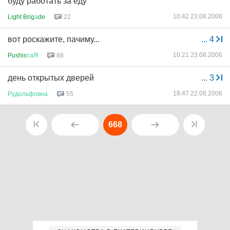
буду работать за еду
10:42 23.08.2006
Light Brig
а
de
22
вот роскажите, пачиму...
...
4
10:21 23.08.2006
Pushis
таЯ
88
день открытых дверей
...
3
18:47 22.08.2006
Рудольфовна
55
668