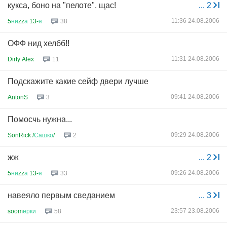
кукса, боно на "пелоте". щас!
...
2
11:36 24.08.2006
5
ни
zz
а
13-
я
38
ОФФ нид хелбб!!
11:31 24.08.2006
Dirty Alex
11
Подскажите какие сейф двери лучше
09:41 24.08.2006
AntonS
3
Помосчь нужна...
09:29 24.08.2006
SonRick /
Сашко
/
2
жж
...
2
09:26 24.08.2006
5
ни
zz
а
13-
я
33
навеяло первым сведанием
...
3
23:57 23.08.2006
soom
ерки
58