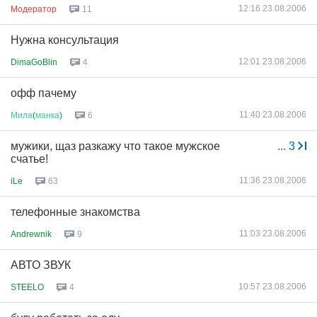
12:16 23.08.2006
Модератор
11
Нужна консультация
12:01 23.08.2006
DimaGoBlin
4
офф пачему
11:40 23.08.2006
Мила
(
манка
)
6
мужики, щаз разкажу что такое мужское
...
3
счатье!
11:36 23.08.2006
iLe
63
телефонные знакомства
11:03 23.08.2006
Andrewnik
9
АВТО ЗВУК
10:57 23.08.2006
STEELO
4