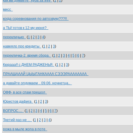
как вы думаете , куба за 999
(
1
|
2
)
мисс
когда соревнования по автозвуку???!!
а ТЫ! готов к 12-му июня?
перекличько
(
1
|
2
|
3
|
4
)
навеяло про кредиты
(
1
|
2
|
3
)
перекличка-2. время сбора.
(
1
|
2
|
3
|
4
|
5
|
6
|
7
)
Кюрааа!! с ДНЕМ РАДЖЕНЬЯ
(
1
|
2
|
3
)
ПРААЩАААЙ ЦЫЫГАНКАААА СЭЭЭРАААААААА
а давайте опдумаем .. 09.06. ночнетца..
ОФФ- в асе спам прешол
Юристов дафига
(
1
|
2
|
3
)
ВОПРОС....
(
1
|
2
|
3
|
4
|
5
|
6
|
7
)
Третий раз не ...
(
1
|
2
|
3
|
4
)
рожа в мыле жопа в поте