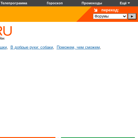
Телепрограмма
Гороскоп
Промокоды
Ещё
переход:
ошки
В добрые руки: собаки
Поможем, чем сможем
,
,
,