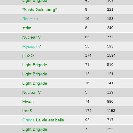
Light Brig
а
de
45
369
*SashaGoldsberg*
9
221
Лоретта
16
153
strim
8
240
Nuclear V
83
772
Мумерки
*
55
593
plaXO
174
1534
Light Brig
а
de
71
510
Light Brig
а
de
12
121
Light Brig
а
de
16
141
Nuclear V
5
129
Etwas
74
880
Iron$
174
1193
Олиса
La vie est belle
92
717
Light Brig
а
de
7
253