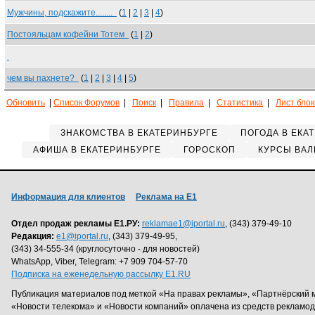
Мужчины, подскажите........
(
1
|
2
|
3
|
4
)
Постояльцам кофейни Тотем
(
1
|
2
)
чем вы пахнете?
(
1
|
2
|
3
|
4
|
5
)
Обновить
|
Список Форумов
|
Поиск
|
Правила
|
Статистика
|
Лист бло
ЗНАКОМСТВА В ЕКАТЕРИНБУРГЕ
ПОГОДА В ЕКА
АФИША В ЕКАТЕРИНБУРГЕ
ГОРОСКОП
КУРСЫ ВАЛ
Информация для клиентов
Реклама на Е1
Отдел продаж рекламы Е1.РУ:
reklamae1@iportal.ru
, (343) 379-49-10
Редакция:
e1@iportal.ru
, (343) 379-49-95,
(343) 34-555-34 (круглосуточно - для новостей)
WhatsApp, Viber, Telegram: +7 909 704-57-70
Подписка на еженедельную рассылку E1.RU
Публикация материалов под меткой «На правах рекламы», «Партнёрский 
«Новости телекома» и «Новости компаний» оплачена из средств рекламо