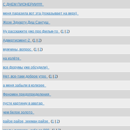
С ДНЕМ ПИОНЕРИИ!!!!!
меня паразила вот эта (показывает на верх)
Жозе Эдуарту Душ Сантуш
Ну расскажите ужо про фильм-то
(
1
|
2
)
Адвертисмент-2
(
1
|
2
)
мужчины, вопрос
(
1
|
2
)
на излёте
все форумы уже обсудили)
Нет, все-таки доброе утро
(
1
|
2
)
а меня забыли в колизее
Феномен предопределения
пусте картинку в аватар
чем белое золото
райзе райзе, зееман райзе
(
1
|
2
)