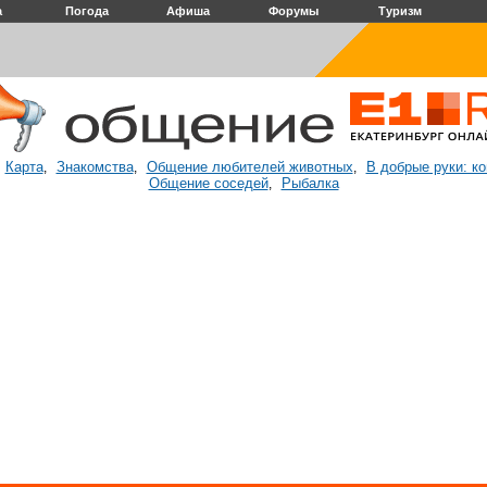
а
Погода
Афиша
Форумы
Туризм
Карта
Знакомства
Общение любителей животных
В добрые руки: к
:
,
,
,
Общение соседей
Рыбалка
,