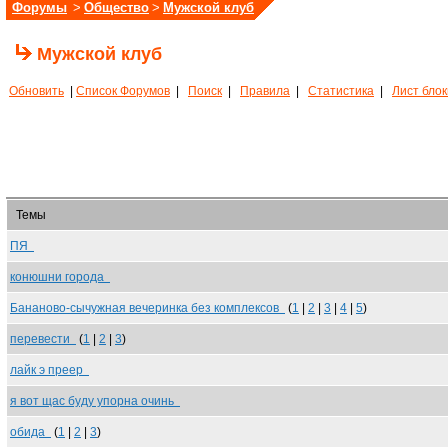
Форумы
>
Общество
>
Мужской клуб
Мужской клуб
Обновить
|
Список Форумов
|
Поиск
|
Правила
|
Статистика
|
Лист бло
Темы
ПЯ
конюшни города
Бананово-сычужная вечеринка без комплексов
(
1
|
2
|
3
|
4
|
5
)
перевести
(
1
|
2
|
3
)
лайк э преер
я вот щас буду упорна очинь
обида
(
1
|
2
|
3
)