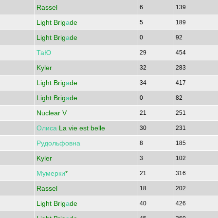
Rassel
6
139
Light Brig
а
de
5
189
Light Brig
а
de
0
92
ТаЮ
29
454
Kyler
32
283
Light Brig
а
de
34
417
Light Brig
а
de
0
82
Nuclear V
21
251
Олиса
La vie est belle
30
231
Рудольфовна
8
185
Kyler
3
102
Мумерки
*
21
316
Rassel
18
202
Light Brig
а
de
40
426