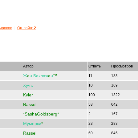
кировок
|
Он-лайн:
2
Автор
Ответы
Просмотров
Ж
a
н
Баклаж
a
н
™
11
183
Хучъ
10
169
Kyler
100
1322
Rassel
58
642
*SashaGoldsberg*
2
167
Мумерки
*
23
283
Rassel
60
845