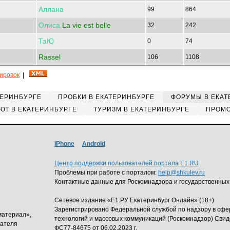
Аллана
99
864
Олиса
La vie est belle
32
242
ТаЮ
0
74
Rassel
106
1108
кировок
|
ТЕРИНБУРГЕ
ПРОБКИ В ЕКАТЕРИНБУРГЕ
ФОРУМЫ В ЕКАТ
ЮТ В ЕКАТЕРИНБУРГЕ
ТУРИЗМ В ЕКАТЕРИНБУРГЕ
ПРОМО
iPhone
Android
Центр поддержки пользователей портала E1.RU
Проблемы при работе с порталом:
help@shkulev.ru
Контактные данные для Роскомнадзора и государственных
Сетевое издание «Е1.РУ Екатеринбург Онлайн» (18+)
Зарегистрировано Федеральной службой по надзору в сф
материал»,
технологий и массовых коммуникаций (Роскомнадзор) Свид
дателя
ФС77-84675 от 06.02.2023 г.