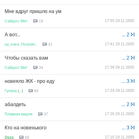
Мне вдруг пришло на ум
17:55 29.11.2005
Сайрусс
Мит
19
А вот...
...
2
17:41 29.11.2005
ну
,
э
-
м
-
н
..
Полуэкт
..
31
Чтобы сказать вам
...
2
17:39 29.11.2005
Сайрусс
Мит
34
новеяло ЖК - про еду
...
3
17:24 29.11.2005
Гусёна
(...)
66
абалдеть
...
2
17:20 29.11.2005
Плавная
какуля
37
Кто на новенького
...
3
17:10 29.11.2005
Deza
69