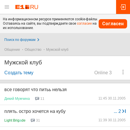
На информационном ресурсе применяются cookie-файлы.
Согласен
Оставаясь на сайте, вы подтверждаете свое
согласие
на
их использование.
Поиск по форумам
Общение
Общество
Мужской клуб
Мужской клуб
Создать тему
Online 3
все говорят что питьь нельзя
11:45 30.11.2005
Дикий
Мужчина
11
плять. остро хочется на кубу
...
2
11:39 30.11.2005
Light Brig
а
de
31