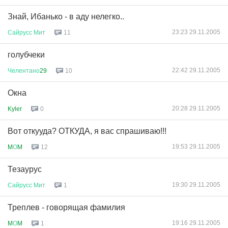
Знай, Ибанько - в аду нелегко..
23:23 29.11.2005
Сайрусс
Мит
11
голубчеки
22:42 29.11.2005
Челентано
29
10
Окна
20:28 29.11.2005
Kyler
0
Вот откууда? ОТКУДА, я вас спрашиваю!!!
19:53 29.11.2005
M
О
M
12
Тезаурус
19:30 29.11.2005
Сайрусс
Мит
1
Треплев - говорящая фамилия
19:16 29.11.2005
M
О
M
1