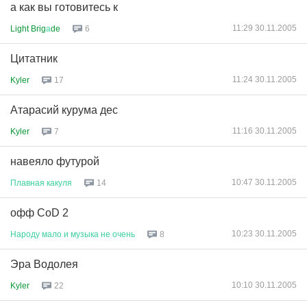
а как вы готовитесь к
11:29 30.11.2005
Light Brig
а
de
6
Цитатник
11:24 30.11.2005
Kyler
17
Атарасий курума дес
11:16 30.11.2005
Kyler
7
навеяло футурой
10:47 30.11.2005
Плавная
какуля
14
офф CoD 2
10:23 30.11.2005
Народу
мало
и
музыка
не
очень
8
Эра Водолея
10:10 30.11.2005
Kyler
22