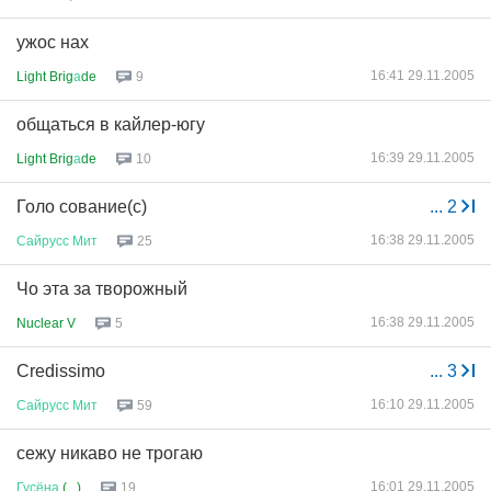
ужос нах
16:41 29.11.2005
Light Brig
а
de
9
общаться в кайлер-югу
16:39 29.11.2005
Light Brig
а
de
10
Голо сование(с)
...
2
16:38 29.11.2005
Сайрусс
Мит
25
Чо эта за творожный
16:38 29.11.2005
Nuclear V
5
Credissimo
...
3
16:10 29.11.2005
Сайрусс
Мит
59
сежу никаво не трогаю
16:01 29.11.2005
Гусёна
(...)
19