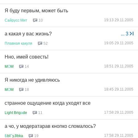
Я буду первым, может быть
19:13 29.11.2005
Сайрусс
Мит
10
а какая у вас жизнь?
...
3
19:05 29.11.2005
Плавная
какуля
52
Нно, имей совесть!
18:51 29.11.2005
M
О
M
14
Я никогда не удивляюсь
18:45 29.11.2005
M
О
M
18
странное ощущение когда уходят все
17:58 29.11.2005
Light Brig
а
de
11
а чо, у модератарав кнопко сломалось?
17:58 29.11.2005
Б
bl
Г
yJlbka
19