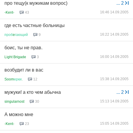
про тещу(к мужикам вопрос)
...
2
16:46 14.09.2005
-Kent-
43
где есть частные больницы
16:22 14.09.2005
проб
e
гающий
9
боис, ты не прав.
16:00 14.09.2005
Light Brigade
3
возбудит ли в вас
15:38 14.09.2005
Soom
ерки
.
12
мужуки! а кто чем абычна
...
2
15:13 14.09.2005
singularnost
30
А можно мне
15:05 14.09.2005
-Kent-
23