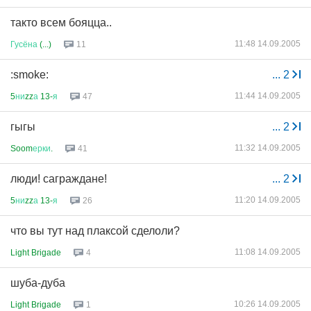
такто всем бояцца..
11:48 14.09.2005
Гусёна
(...)
11
:smoke:
...
2
11:44 14.09.2005
5
ни
zz
а
13-
я
47
гыгы
...
2
11:32 14.09.2005
Soom
ерки
.
41
люди! саграждане!
...
2
11:20 14.09.2005
5
ни
zz
а
13-
я
26
что вы тут над плаксой сделоли?
11:08 14.09.2005
Light Brigade
4
шуба-дуба
10:26 14.09.2005
Light Brigade
1