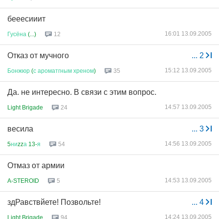
бееесииит
16:01 13.09.2005
Гусёна
(...)
12
Отказ от мучного
...
2
15:12 13.09.2005
Бонжюр
(
с
ароматгным
хреном
)
35
Да. не интересно. В связи с этим вопрос.
14:57 13.09.2005
Light Brigade
24
весила
...
3
14:56 13.09.2005
5
ни
zz
а
13-
я
54
Отмаз от армии
14:53 13.09.2005
A-STEROID
5
здРавствйете! Позвольте!
...
4
14:24 13.09.2005
Light Brigade
94