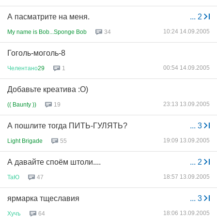
А пасматрите на меня.
...
2
10:24 14.09.2005
My name is Bob...Sponge Bob
34
Гоголь-моголь-8
00:54 14.09.2005
Челентано
29
1
Добавьте креатива :О)
23:13 13.09.2005
(( Baunty ))
19
А пошлите тогда ПИТЬ-ГУЛЯТЬ?
...
3
19:09 13.09.2005
Light Brigade
55
А давайте споём штоли....
...
2
18:57 13.09.2005
ТаЮ
47
ярмарка тщеславия
...
3
18:06 13.09.2005
Хучъ
64