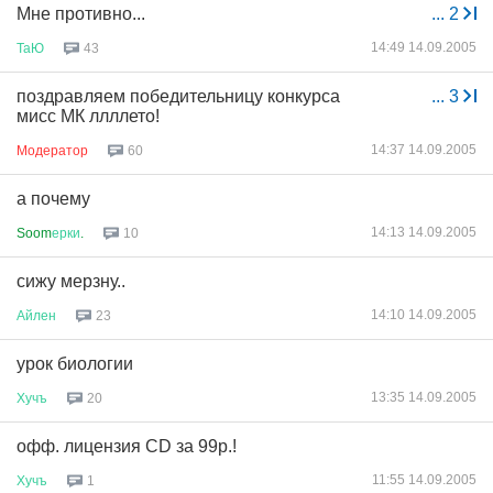
Мне противно...
...
2
14:49 14.09.2005
ТаЮ
43
поздравляем победительницу конкурса
...
3
мисс МК ллллето!
14:37 14.09.2005
Модератор
60
а почему
14:13 14.09.2005
Soom
ерки
.
10
сижу мерзну..
14:10 14.09.2005
Айлен
23
урок биологии
13:35 14.09.2005
Хучъ
20
офф. лицензия CD за 99р.!
11:55 14.09.2005
Хучъ
1