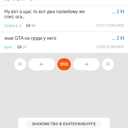
Ну вот а щас то вот джа палюбому же
...
2
спит, ога..
13:57 13.09.2005
Гусёна
(...)
48
знак GTA на груди у него
...
2
13:55 13.09.2005
Хучъ
26
866
ЗНАКОМСТВА В ЕКАТЕРИНБУРГЕ