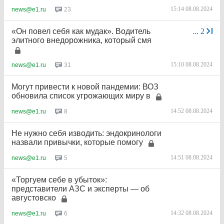
15:14 08.08.2024
23
news@e1.ru
«Он повел себя как мудак». Водитель
...
2
элитного внедорожника, который смя
15:10 08.08.2024
31
news@e1.ru
Могут привести к новой пандемии: ВОЗ
обновила список угрожающих миру в
14:52 08.08.2024
8
news@e1.ru
Не нужно себя изводить: эндокринологи
назвали привычки, которые помогу
14:51 08.08.2024
5
news@e1.ru
«Торгуем себе в убыток»:
представители АЗС и эксперты — об
августовско
14:32 08.08.2024
6
news@e1.ru