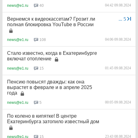
04:42 09.08.2024
40
news@e1.ru
Вернемся к видеокассетам? Грозит ли
...
5
полная блокировка YouTube в России
04:06 09.08.2024
108
news@e1.ru
Стало известно, когда в Екатеринбурге
включат отопление
01:45 09.08.2024
15
news@e1.ru
Пенсию повысят дважды: как она
вырастет в феврале и в апреле 2025
года
00:05 09.08.2024
5
news@e1.ru
По колено в кипятке! В центре
Екатеринбурга затопило известный дом
23:43 08.08.2024
15
news@e1.ru