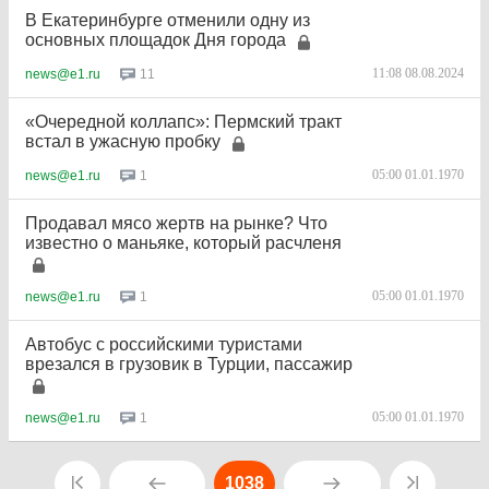
В Екатеринбурге отменили одну из
основных площадок Дня города
11:08 08.08.2024
11
news@e1.ru
«Очередной коллапс»: Пермский тракт
встал в ужасную пробку
05:00 01.01.1970
1
news@e1.ru
Продавал мясо жертв на рынке? Что
известно о маньяке, который расчленя
05:00 01.01.1970
1
news@e1.ru
Автобус с российскими туристами
врезался в грузовик в Турции, пассажир
05:00 01.01.1970
1
news@e1.ru
1038