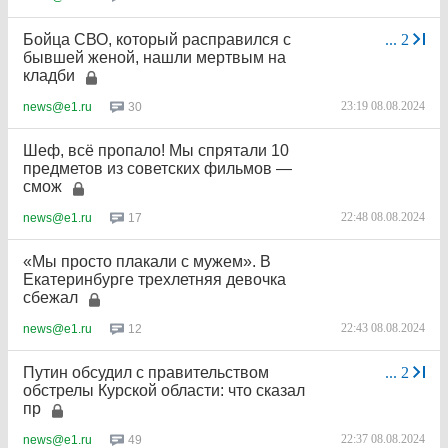
Бойца СВО, который расправился с
...
2
бывшей женой, нашли мертвым на
кладби
23:19 08.08.2024
30
news@e1.ru
Шеф, всё пропало! Мы спрятали 10
предметов из советских фильмов —
смож
22:48 08.08.2024
17
news@e1.ru
«Мы просто плакали с мужем». В
Екатеринбурге трехлетняя девочка
сбежал
22:43 08.08.2024
12
news@e1.ru
Путин обсудил с правительством
...
2
обстрелы Курской области: что сказал
пр
22:37 08.08.2024
49
news@e1.ru