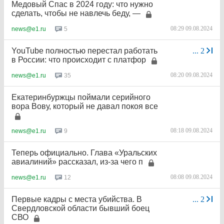
Медовый Спас в 2024 году: что нужно
сделать, чтобы не навлечь беду, —
08:29 09.08.2024
5
news@e1.ru
YouTube полностью перестал работать
...
2
в России: что происходит с платфор
08:20 09.08.2024
35
news@e1.ru
Екатеринбуржцы поймали серийного
вора Вову, который не давал покоя все
08:18 09.08.2024
9
news@e1.ru
Теперь официально. Глава «Уральских
авиалиний» рассказал, из-за чего п
08:08 09.08.2024
12
news@e1.ru
Первые кадры с места убийства. В
...
2
Свердловской области бывший боец
СВО