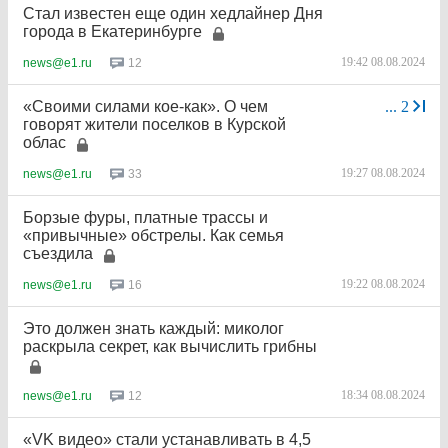
Стал известен еще один хедлайнер Дня
города в Екатеринбурге
19:42 08.08.2024
12
news@e1.ru
«Своими силами кое-как». О чем
...
2
говорят жители поселков в Курской
облас
19:27 08.08.2024
33
news@e1.ru
Борзые фуры, платные трассы и
«привычные» обстрелы. Как семья
съездила
19:22 08.08.2024
16
news@e1.ru
Это должен знать каждый: миколог
раскрыла секрет, как вычислить грибны
18:34 08.08.2024
12
news@e1.ru
«VK видео» стали устанавливать в 4,5