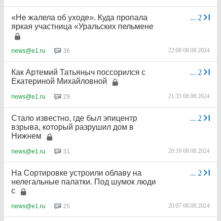
«Не жалела об уходе». Куда пропала
...
2
яркая участница «Уральских пельмене
22:08 08.08.2024
36
news@e1.ru
Как Артемий Татьяныч поссорился с
...
2
Екатериной Михайловной
21:35 08.08.2024
29
news@e1.ru
Стало известно, где был эпицентр
...
2
взрыва, который разрушил дом в
Нижнем
20:19 08.08.2024
31
news@e1.ru
На Сортировке устроили облаву на
...
2
нелегальные палатки. Под шумок люди
с
20:07 08.08.2024
25
news@e1.ru