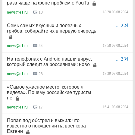
раза чаще на фоне проблем с YouTu
18:20 08.08.2024
18
news@e1.ru
Семь самых вкусных и полезных
...
2
грибов: собирайте их в первую очередь
17:58 08.08.2024
44
news@e1.ru
На телефонах с Android нашли вирус,
...
2
который следит за россиянами: ново
17:39 08.08.2024
28
news@e1.ru
«Самое ужасное место, которое я
видела». Почему российские туристы
не
16:41 08.08.2024
17
news@e1.ru
Попал под обстрел и выжил: что
известно о покушении на военкора
Евгени