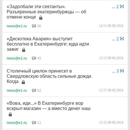
«Задолбали эти сектанты».
...
2
Разъяренные екатеринбуржцы — об
отмене конце
14:11 08.08.2024
36
news@e1.ru
«Дискотека Авария» выступит
...
2
бесплатно в Екатеринбурге: куда идти
зажиг
13:13 08.08.2024
45
news@e1.ru
Столичный циклон принесет в
...
3
Свердловскую область сильные дожди.
Когда
12:57 08.08.2024
52
news@e1.ru
«Вова, иди...» В Екатеринбурге вор
вскрыл магазин — а вместо денег наш
12:22 08.08.2024
11
news@e1.ru