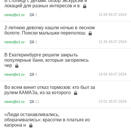
В столицу с детьми: обзор экскурсий и
локаций для разных интересов и в
11:58 30.07.2024
news@e1.ru
2
2-летнюю девочку нашли ночью в лесном
болоте. Поиски малышки переполош
11:34 30.07.2024
news@e1.ru
2
В Екатеринбурге решили закрыть
популярные бани, которые загорелись
чер
10:58 30.07.2024
news@e1.ru
5
Во всем винит отказ тормозов: кто был за
рулем КАМАЗа, из-за которого
10:51 30.07.2024
news@e1.ru
11
«Люди останавливались,
оборачивались»: красотки в платьях из
капрона н