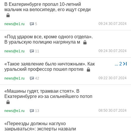
В Екатеринбурге пропал 10-летний
мальчик на велосипеде, его ищут среди
09:24 30.07.2024
news@e1.ru
5
«Под ударом все, кроме одного отдела».
В уральскую полицию нагрянула м
09:24 30.07.2024
news@e1.ru
11
«Такое заявление было ничтожным». Как
...
2
уральский профессор пошел против
09:22 30.07.2024
news@e1.ru
42
«Машины гудят, трамваи стоят». В
Екатеринбурге из-за сильнейшего потоп
08:50 30.07.2024
news@e1.ru
13
«Переезды должны наглухо
закрываться»: эксперты назвали