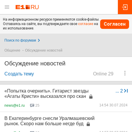
На информационном ресурсе применяются cookie-файлы.
Согласен
Оставаясь на сайте, вы подтверждаете свое
согласие
на
их использование.
Поиск по форумам
Общение
Обсуждение новостей
Обсуждение новостей
Создать тему
Online 29
«Попытка очернить». Гитарист звезды
...
2
«Агаты Кристи» высказался про скан
14:54 30.07.2024
news@e1.ru
25
В Екатеринбурге снесли Уралмашевский
рынок. Скоро нам больше негде буд