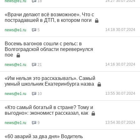
14:27 30.07.2024
news@e1.ru
18
«Врачи делают всё возможное». Что с
пострадавшей в ДТП, в котором поги
14:18 30.07.2024
news@e1.ru
5
Восемь вагонов сошли с рельс: в
Волгоградской области перевернулся
пое
14:16 30.07.2024
news@e1.ru
21
«Им нельзя это рассказывать». Самый
умный школьник Екатеринбурга назва
13:55 30.07.2024
news@e1.ru
10
«Кто самый богатый в стране? Тому и
выгодно»: экономист рассказал, как
13:54 30.07.2024
news@e1.ru
9
«60 аварий за два дня» Водитель