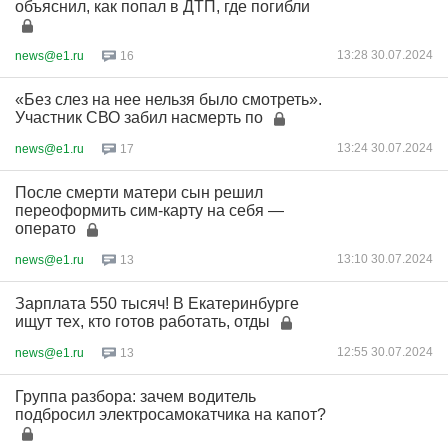
объяснил, как попал в ДТП, где погибли
13:28 30.07.2024
news@e1.ru
16
«Без слез на нее нельзя было смотреть».
Участник СВО забил насмерть по
13:24 30.07.2024
news@e1.ru
17
После смерти матери сын решил
переоформить сим-карту на себя —
операто
13:10 30.07.2024
news@e1.ru
13
Зарплата 550 тысяч! В Екатеринбурге
ищут тех, кто готов работать, отды
12:55 30.07.2024
news@e1.ru
13
Группа разбора: зачем водитель
подбросил электросамокатчика на капот?