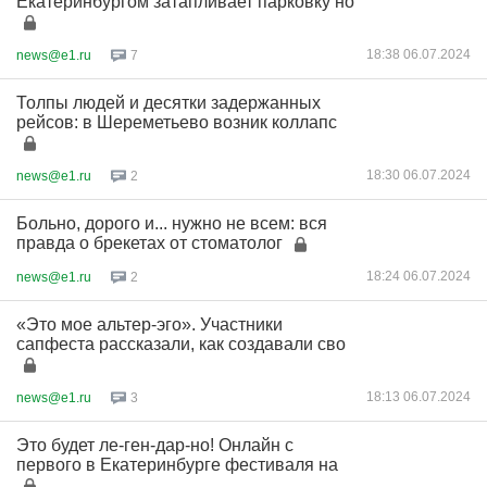
Екатеринбургом затапливает парковку но
18:38 06.07.2024
news@e1.ru
7
Толпы людей и десятки задержанных
рейсов: в Шереметьево возник коллапс
18:30 06.07.2024
news@e1.ru
2
Больно, дорого и... нужно не всем: вся
правда о брекетах от стоматолог
18:24 06.07.2024
news@e1.ru
2
«Это мое альтер-эго». Участники
сапфеста рассказали, как создавали сво
18:13 06.07.2024
news@e1.ru
3
Это будет ле-ген-дар-но! Онлайн с
первого в Екатеринбурге фестиваля на