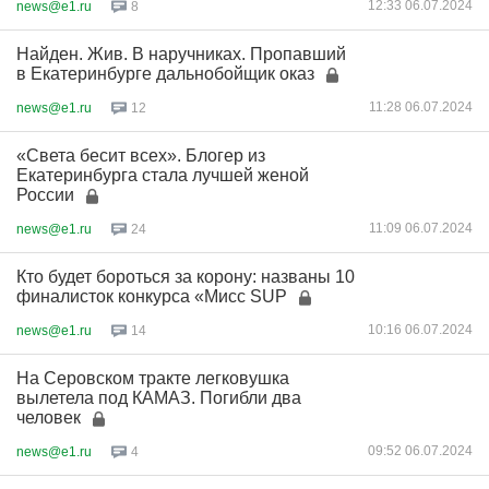
12:33 06.07.2024
news@e1.ru
8
Найден. Жив. В наручниках. Пропавший
в Екатеринбурге дальнобойщик оказ
11:28 06.07.2024
news@e1.ru
12
«Света бесит всех». Блогер из
Екатеринбурга стала лучшей женой
России
11:09 06.07.2024
news@e1.ru
24
Кто будет бороться за корону: названы 10
финалисток конкурса «Мисс SUP
10:16 06.07.2024
news@e1.ru
14
На Серовском тракте легковушка
вылетела под КАМАЗ. Погибли два
человек
09:52 06.07.2024
news@e1.ru
4