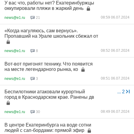
У вас что, работы нет? Екатеринбуржцы
оккупировали пляжи в жаркий день
08:59 06.07.2024
news@e1.ru
21
«Когда нагуляюсь, сам вернусь».
Пропавший на Урале школьник сбежал от
08:52 06.07.2024
news@e1.ru
8
Вот-вот пригонят технику. Что появится
на месте легендарного рынка, ко
08:51 06.07.2024
news@e1.ru
3
Беспилотники атаковали курортный
...
2
город в Краснодарском крае. Ранены дв
08:49 06.07.2024
news@e1.ru
30
В центре Екатеринбурга на воде сотни
людей с сап-бордами: прямой эфир