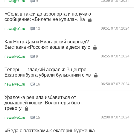
10:09 07.07.2024
news@e1.ru
9
«Села в такси до аэропорта и получаю
сообщение: «Билеты не купила». Ка
09:51 07.07.2024
news@e1.ru
13
Как Нотр-Дам и Ниагарский водопад?
Выставка «Россия» вошла в десятку с
06:55 07.07.2024
news@e1.ru
9
Теперь — гладкий асфальт. В центре
Екатеринбурга убрали булыжники с «в
06:50 07.07.2024
news@e1.ru
16
Уралочка решила избавиться от
домашней кошки. Волонтеры бьют
тревогу
02:00 07.07.2024
news@e1.ru
15
«Беда с платежами»: екатеринбурженка