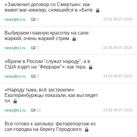
«Заключил договор со Смертью»: как
живет маг-ювелир, снявшийся в «Битв
15:51 06.07.2024
news@e1.ru
4
Выбираем главную красотку на сапе:
жаркий, очень жаркий стрим
15:35 06.07.2024
news@e1.ru
7
«Врачи в России "служат народу", а в
США ездят на "Феррари"»: как тера
14:03 06.07.2024
news@e1.ru
3
«Народу тьма, всё застроили».
Екатеринбуржцы показали, как выглядят
пл
13:52 06.07.2024
news@e1.ru
22
Все готово к заплыву: фоторепортаж из
сап-городка на берегу Городского