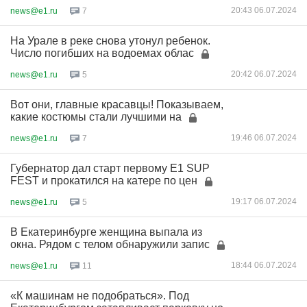
20:43 06.07.2024
news@e1.ru
7
На Урале в реке снова утонул ребенок.
Число погибших на водоемах облас
20:42 06.07.2024
news@e1.ru
5
Вот они, главные красавцы! Показываем,
какие костюмы стали лучшими на
19:46 06.07.2024
news@e1.ru
7
Губернатор дал старт первому E1 SUP
FEST и прокатился на катере по цен
19:17 06.07.2024
news@e1.ru
5
В Екатеринбурге женщина выпала из
окна. Рядом с телом обнаружили запис
18:44 06.07.2024
news@e1.ru
11
«К машинам не подобраться». Под