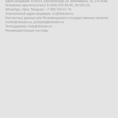
Адрес редакции: 620014, Екатеринбург, ул. Шейнкмана, 10, 3-й этаж,
Телефоны (круглосуточно): 8 (343) 379-49-95, 34-555-34,
WhatsApp, Viber, Telegram: +7 909 704-57-70
Электронный адрес редакции:
e1@shkulev.ru
Контактные данные для Роскомнадзора и государственных органов:
e1info@shkulev.ru
,
juristekat@shkulev.ru
Техподдержка:
help@shkulev.ru
Рекомендательные системы