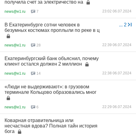
получила счет за электричество на
23:02 06.07.2024
news@e1.ru
7
В Екатеринбурге сотни человек в
...
2
безумных костюмах проплыли по реке в ц
22:39 06.07.2024
news@e1.ru
28
Екатеринбургский банк объяснил, почему
клиент остался должен 2 миллион
22:38 06.07.2024
news@e1.ru
14
«Люди не выдерживают»: в грузовом
терминале Кольцово образовались мног
22:29 06.07.2024
news@e1.ru
6
Коварная отравительница или
несчастная вдова? Полная тайн история
бога