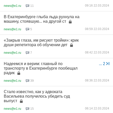
09:16 22.03.2024
news@e1.ru
11
В Екатеринбурге глыба льда рухнула на
машину, стоявшую... на другой ст
08:59 22.03.2024
news@e1.ru
5
«Закрыв глаза, им рисуют тройки»: крик
души репетитора об обучении дет
08:42 22.03.2024
news@e1.ru
7
Надеемся и верим: главный по
...
2
транспорту в Екатеринбурге пообещал
радик
08:36 22.03.2024
news@e1.ru
39
Стало известно, как у адвоката
Васильева получилось убедить суд
выпуст
06:14 22.03.2024
news@e1.ru
15