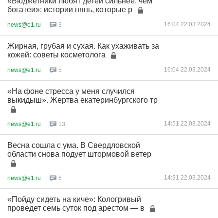
«Бюджетники любят детей сильнее, чем
богатеи»: истории нянь, которые р
16:04 22.03.2024
news@e1.ru
3
Жирная, грубая и сухая. Как ухаживать за
кожей: советы косметолога
16:04 22.03.2024
news@e1.ru
5
«На фоне стресса у меня случился
выкидыш». Жертва екатеринбургского тр
14:51 22.03.2024
news@e1.ru
13
Весна сошла с ума. В Свердловской
области снова подует штормовой ветер
14:31 22.03.2024
news@e1.ru
6
«Пойду сидеть на киче»: Кологривый
проведет семь суток под арестом — в