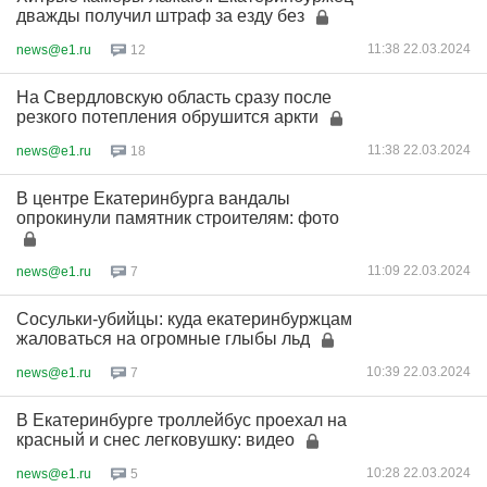
дважды получил штраф за езду без
11:38 22.03.2024
news@e1.ru
12
На Свердловскую область сразу после
резкого потепления обрушится аркти
11:38 22.03.2024
news@e1.ru
18
В центре Екатеринбурга вандалы
опрокинули памятник строителям: фото
11:09 22.03.2024
news@e1.ru
7
Сосульки-убийцы: куда екатеринбуржцам
жаловаться на огромные глыбы льд
10:39 22.03.2024
news@e1.ru
7
В Екатеринбурге троллейбус проехал на
красный и снес легковушку: видео
10:28 22.03.2024
news@e1.ru
5