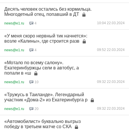
Десять человек остались без кормильца.
Многодетный отец, попавший в ДТ
10:04 22.03.2024
news@e1.ru
4
«У меня скоро нервный тик начнется»:
возле «Калины», где строится разв
09:52 22.03.2024
news@e1.ru
4
«Мотало по всему салону».
Екатеринбуржцы сели в автобус, а
попали в «ш
09:32 22.03.2024
news@e1.ru
10
«Тружусь в Таиланде». Легендарный
участник «Дома-2» из Екатеринбурга р
09:32 22.03.2024
news@e1.ru
20
«Автомобилист» буквально выгрыз
победу в третьем матче со СКА