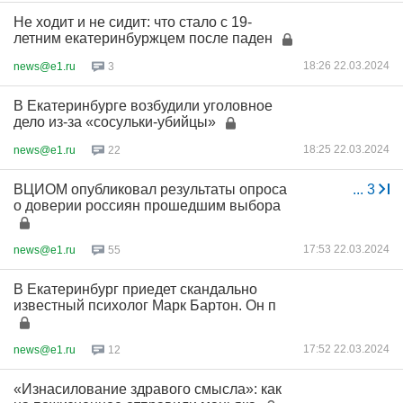
Не ходит и не сидит: что стало с 19-
летним екатеринбуржцем после паден
18:26 22.03.2024
news@e1.ru
3
В Екатеринбурге возбудили уголовное
дело из-за «сосульки-убийцы»
18:25 22.03.2024
news@e1.ru
22
ВЦИОМ опубликовал результаты опроса
...
3
о доверии россиян прошедшим выбора
17:53 22.03.2024
news@e1.ru
55
В Екатеринбург приедет скандально
известный психолог Марк Бартон. Он п
17:52 22.03.2024
news@e1.ru
12
«Изнасилование здравого смысла»: как