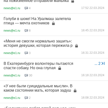
на пожизненное отправили маньяка
17:52 22.03.2024
news@e1.ru
4
Голуби в шоке! На Уралмаш залетела
птица — мечта охотников
16:45 22.03.2024
news@e1.ru
8
«Меня не смогли нормально зашить»:
история девушки, которая пережила р
16:31 22.03.2024
news@e1.ru
3
В Екатеринбурге волонтеры пытаются
...
2
спасти собаку. Но она глупая
16:18 22.03.2024
news@e1.ru
30
«У нее были суицидальные мысли». В
каком состоянии мать, которая задуш
16:08 22.03.2024
news@e1.ru
2