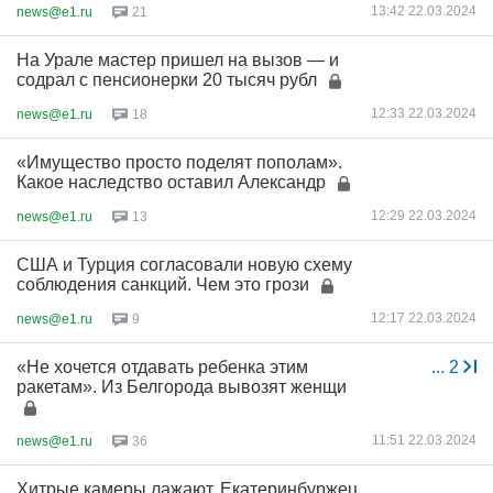
13:42 22.03.2024
news@e1.ru
21
На Урале мастер пришел на вызов — и
содрал с пенсионерки 20 тысяч рубл
12:33 22.03.2024
news@e1.ru
18
«Имущество просто поделят пополам».
Какое наследство оставил Александр
12:29 22.03.2024
news@e1.ru
13
США и Турция согласовали новую схему
соблюдения санкций. Чем это грози
12:17 22.03.2024
news@e1.ru
9
«Не хочется отдавать ребенка этим
...
2
ракетам». Из Белгорода вывозят женщи
11:51 22.03.2024
news@e1.ru
36
Хитрые камеры лажают. Екатеринбуржец