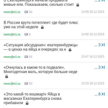
В Екатеринбурге начали продавать
...
2
живые ели. Показываем, сколько стоит
14:09 18.12.2023
news@e1.ru
30
В России круто потеплеет: где будет плюс
уже на этой неделе
14:00 18.12.2023
news@e1.ru
8
«Ситуация абсурдная»: екатеринбуржцы
...
3
— о ценах на яйца и очередях за н
13:47 18.12.2023
news@e1.ru
55
«Очнулась в каком-то в подвале».
...
3
Многодетная мать, которую больше неде
13:19 18.12.2023
news@e1.ru
50
«Это какой-то кошмар!» Яйца в
...
8
магазинах Екатеринбурга снова
прибавили