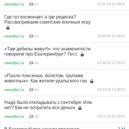
15:31 18.12.2023
news@e1.ru
22
Где тут космонавт, а где редиска?
Рассматриваем советские елочные игру
14:49 18.12.2023
news@e1.ru
13
«Там дебилы живут!»: что знаменитости
говорили про Екатеринбург? Тест,
14:48 18.12.2023
news@e1.ru
14
«Пахло плесенью, болотом, трупами
животных». Как жители уральского гор
14:43 18.12.2023
news@e1.ru
15
Надо было откладывать с сентября. Или
нет? Как не потратить все деньги
14:21 18.12.2023
news@e1.ru
10