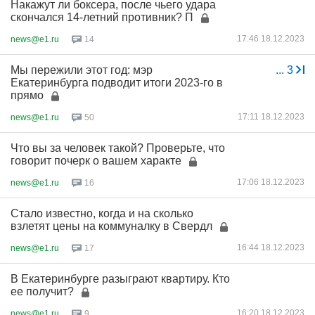
Накажут ли боксера, после чьего удара
скончался 14-летний противник? П
17:46 18.12.2023
news@e1.ru
14
Мы пережили этот год: мэр
...
3
Екатеринбурга подводит итоги 2023-го в
прямо
17:11 18.12.2023
news@e1.ru
50
Что вы за человек такой? Проверьте, что
говорит почерк о вашем характе
17:06 18.12.2023
news@e1.ru
16
Стало известно, когда и на сколько
взлетят цены на коммуналку в Свердл
16:44 18.12.2023
news@e1.ru
17
В Екатеринбурге разыграют квартиру. Кто
ее получит?
16:20 18.12.2023
news@e1.ru
9