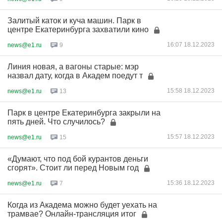
Залитый каток и куча машин. Парк в
центре Екатеринбурга захватили кино
16:07 18.12.2023
news@e1.ru
9
Линия новая, а вагоны старые: мэр
назвал дату, когда в Академ поедут т
15:58 18.12.2023
news@e1.ru
13
Парк в центре Екатеринбурга закрыли на
пять дней. Что случилось?
15:57 18.12.2023
news@e1.ru
15
«Думают, что под бой курантов деньги
сгорят». Стоит ли перед Новым год
15:36 18.12.2023
news@e1.ru
7
Когда из Академа можно будет уехать на
трамвае? Онлайн-трансляция итог