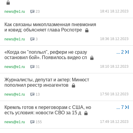
18:41 18.12.2023
news@e1.ru
23
Как связаны микоплазменная пневмония
и ковид: объясняет глава Роспотре
18:36 18.12.2023
news@e1.ru
3
«Когда он "поплыл", рефери не сразу
...
2
остановил бой». Появилось видео сп
18:10 18.12.2023
news@e1.ru
31
Журналисты, депутат и актер: Минюст
пополнил реестр иноагентов
17:50 18.12.2023
news@e1.ru
13
Кремль готов к переговорам с США, но
...
7
есть условия: новости СВО за 15 д
17:49 18.12.2023
news@e1.ru
155