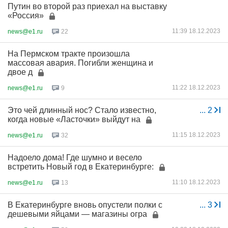
Путин во второй раз приехал на выставку
«Россия»
11:39 18.12.2023
news@e1.ru
22
На Пермском тракте произошла
массовая авария. Погибли женщина и
двое д
11:22 18.12.2023
news@e1.ru
9
Это чей длинный нос? Стало известно,
...
2
когда новые «Ласточки» выйдут на
11:15 18.12.2023
news@e1.ru
32
Надоело дома! Где шумно и весело
встретить Новый год в Екатеринбурге:
11:10 18.12.2023
news@e1.ru
13
В Екатеринбурге вновь опустели полки с
...
3
дешевыми яйцами — магазины огра