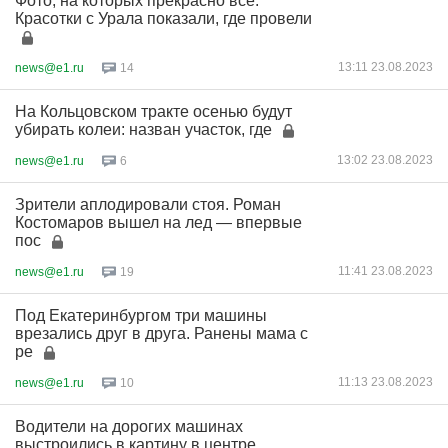
Фото, на которых прекрасно всё.
Красотки с Урала показали, где провели
13:11 23.08.2023
news@e1.ru
14
На Кольцовском тракте осенью будут
убирать колеи: назван участок, где
13:02 23.08.2023
news@e1.ru
6
Зрители аплодировали стоя. Роман
Костомаров вышел на лед — впервые
пос
11:41 23.08.2023
news@e1.ru
19
Под Екатеринбургом три машины
врезались друг в друга. Ранены мама с
ре
11:13 23.08.2023
news@e1.ru
10
Водители на дорогих машинах
выстроились в картину в центре