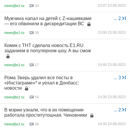
15:07 23.08.2023
news@e1.ru
34
Мужчина напал на детей с Z-нашивками
...
2
— его обвинили в дискредитации ВС
15:00 23.08.2023
news@e1.ru
38
Комик с ТНТ сделала новость E1.RU
заданием в популярном шоу. А вы смож
14:46 23.08.2023
news@e1.ru
17
Рома Зверь удалил все посты в
...
3
«Инстаграме»* и уехал в Донбасс:
новости
14:38 23.08.2023
news@e1.ru
54
В мэрии узнали, что в их помещении
...
2
работала проститутошная. Чиновники
14:35 23.08.2023
news@e1.ru
38