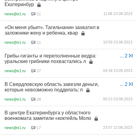
Екатеринбур
11:06 23.08.2023
news@e1.ru
11
«Он меня убьет». Тагильчанин захватил в
заложники жену и ребенка, квар
10:59 23.08.2023
news@e1.ru
11
Грибы-гиганты и переполненные ведра:
...
2
уральские грибники похвастались л
04:18 23.08.2023
news@e1.ru
27
В Свердловскую область завезли деньги,
...
2
которые невозможно подделать: п
00:13 23.08.2023
news@e1.ru
28
В центре Екатеринбурга у областного
военкомата заметили «коктейль Моло
23:07 22.08.2023
news@e1.ru
17