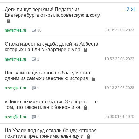
Дети пишут перьями! Педагог из
...
2
Екатеринбурга открыла советскую школу,
20:16 22.08.2023
news@e1.ru
30
Стала известна судьба детей из Асбеста,
которых нашли в квартире с мер
19:53 22.08.2023
news@e1.ru
2
Поступил в цирковое по блату и стал
одним из самых известных: история
19:13 22.08.2023
news@e1.ru
9
«Никто не может летать». Эксперты — о
том, что такое план «Ковер» и ка
05:00 01.01.1970
news@e1.ru
1
На Урале под суд отдали банду, которая
похитила предпринимательницу и