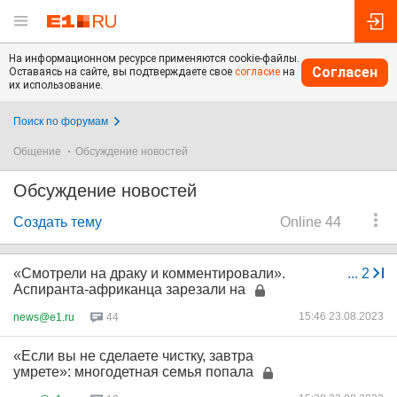
На информационном ресурсе применяются cookie-файлы.
Согласен
Оставаясь на сайте, вы подтверждаете свое
согласие
на
их использование.
Поиск по форумам
Общение
Обсуждение новостей
Обсуждение новостей
Создать тему
Online 44
«Смотрели на драку и комментировали».
...
2
Аспиранта-африканца зарезали на
15:46 23.08.2023
news@e1.ru
44
«Если вы не сделаете чистку, завтра
умрете»: многодетная семья попала