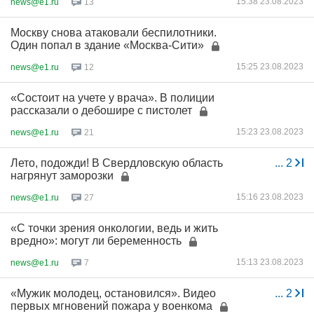
15:38 23.08.2023
news@e1.ru
13
Москву снова атаковали беспилотники.
Один попал в здание «Москва-Сити»
15:25 23.08.2023
news@e1.ru
12
«Состоит на учете у врача». В полиции
рассказали о дебошире с пистолет
15:23 23.08.2023
news@e1.ru
21
Лето, подожди! В Свердловскую область
...
2
нагрянут заморозки
15:16 23.08.2023
news@e1.ru
27
«С точки зрения онкологии, ведь и жить
вредно»: могут ли беременность
15:13 23.08.2023
news@e1.ru
7
«Мужик молодец, остановился». Видео
...
2
первых мгновений пожара у военкома