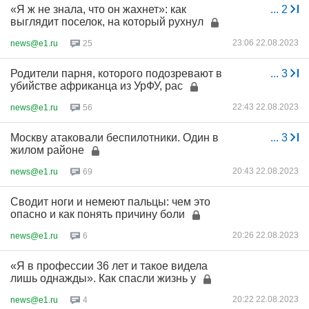
«Я ж не знала, что он жахнет»: как
...
2
выглядит поселок, на который рухнул
23:06 22.08.2023
news@e1.ru
25
Родители парня, которого подозревают в
...
3
убийстве африканца из УрФУ, рас
22:43 22.08.2023
news@e1.ru
56
Москву атаковали беспилотники. Один в
...
3
жилом районе
20:43 22.08.2023
news@e1.ru
69
Сводит ноги и немеют пальцы: чем это
опасно и как понять причину боли
20:26 22.08.2023
news@e1.ru
6
«Я в профессии 36 лет и такое видела
лишь однажды». Как спасли жизнь у
20:22 22.08.2023
news@e1.ru
4