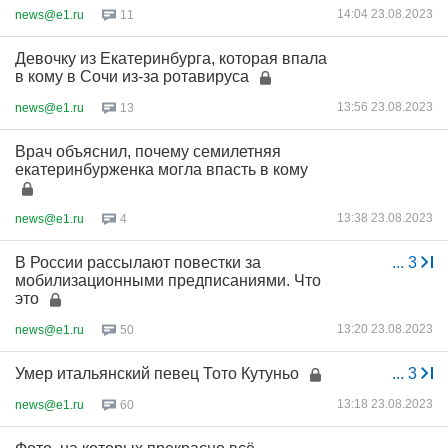
14:04 23.08.2023
news@e1.ru
11
Девочку из Екатеринбурга, которая впала
в кому в Сочи из-за ротавируса
13:56 23.08.2023
news@e1.ru
13
Врач объяснил, почему семилетняя
екатеринбурженка могла впасть в кому
13:38 23.08.2023
news@e1.ru
4
В России рассылают повестки за
...
3
мобилизационными предписаниями. Что
это
13:20 23.08.2023
news@e1.ru
50
Умер итальянский певец Тото Кутуньо
...
3
13:18 23.08.2023
news@e1.ru
60