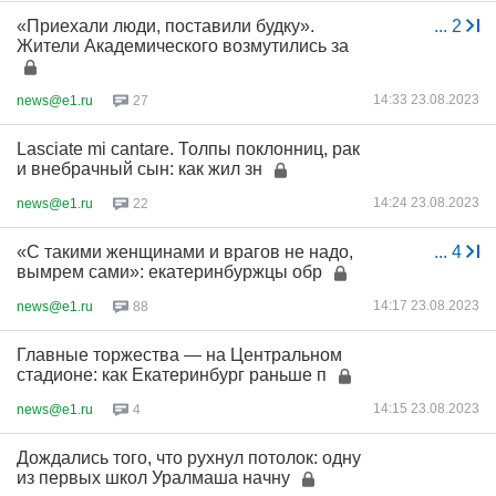
«Приехали люди, поставили будку».
...
2
Жители Академического возмутились за
14:33 23.08.2023
news@e1.ru
27
Lasciate mi cantare. Толпы поклонниц, рак
и внебрачный сын: как жил зн
14:24 23.08.2023
news@e1.ru
22
«С такими женщинами и врагов не надо,
...
4
вымрем сами»: екатеринбуржцы обр
14:17 23.08.2023
news@e1.ru
88
Главные торжества — на Центральном
стадионе: как Екатеринбург раньше п
14:15 23.08.2023
news@e1.ru
4
Дождались того, что рухнул потолок: одну
из первых школ Уралмаша начну