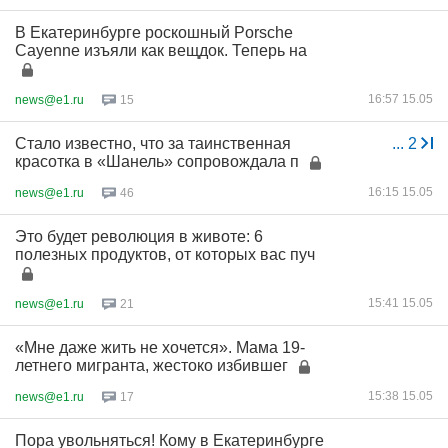
В Екатеринбурге роскошный Porsche
Cayenne изъяли как вещдок. Теперь на
16:57 15.05
news@e1.ru
15
Стало известно, что за таинственная
...
2
красотка в «Шанель» сопровождала п
16:15 15.05
news@e1.ru
46
Это будет революция в животе: 6
полезных продуктов, от которых вас пуч
15:41 15.05
news@e1.ru
21
«Мне даже жить не хочется». Мама 19-
летнего мигранта, жестоко избившег
15:38 15.05
news@e1.ru
17
Пора увольняться! Кому в Екатеринбурге