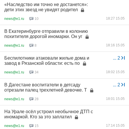
«Наследство им точно не достанется»:
дети этих звезд не увидят родител
18:27 15.05
news@e1.ru
10
В Екатеринбурге отправили в колонию
похитителя дорогой иномарки. Он уг
18:16 15.05
news@e1.ru
8
Беспилотники атаковали жилые дома и
...
2
завод в Рязанской области: есть по
18:02 15.05
news@e1.ru
34
В Дагестане воспитатели в детсаду
...
2
отрезали палец трехлетней девочке. Т
18:01 15.05
news@e1.ru
28
На Урале осёл устроил необычное ДТП с
иномаркой. Кто за это заплатил
17:14 15.05
news@e1.ru
15