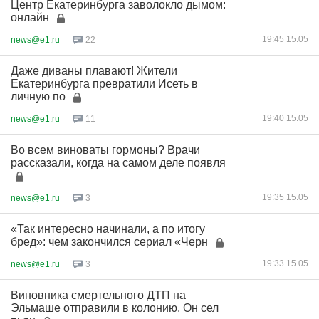
Центр Екатеринбурга заволокло дымом:
онлайн
19:45 15.05
news@e1.ru
22
Даже диваны плавают! Жители
Екатеринбурга превратили Исеть в
личную по
19:40 15.05
news@e1.ru
11
Во всем виноваты гормоны? Врачи
рассказали, когда на самом деле появля
19:35 15.05
news@e1.ru
3
«Так интересно начинали, а по итогу
бред»: чем закончился сериал «Черн
19:33 15.05
news@e1.ru
3
Виновника смертельного ДТП на
Эльмаше отправили в колонию. Он сел