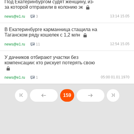
Под Екатеринбургом судят женщину, из-
за которой отправили в колонию эк
13:14 15.05
news@e1.ru
3
В Екатеринбурге карманница стащила на
Таганском ряду кошелек с 1,2 млн
12:54 15.05
news@e1.ru
11
У дачников отбирают участки без
компенсации: кто рискует потерять свою
05:00 01.01.1970
news@e1.ru
1
159