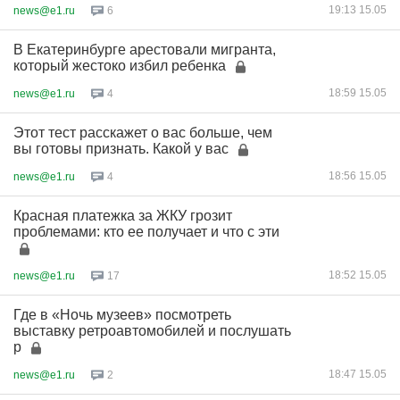
19:13 15.05
news@e1.ru
6
В Екатеринбурге арестовали мигранта,
который жестоко избил ребенка
18:59 15.05
news@e1.ru
4
Этот тест расскажет о вас больше, чем
вы готовы признать. Какой у вас
18:56 15.05
news@e1.ru
4
Красная платежка за ЖКУ грозит
проблемами: кто ее получает и что с эти
18:52 15.05
news@e1.ru
17
Где в «Ночь музеев» посмотреть
выставку ретроавтомобилей и послушать
р
18:47 15.05
news@e1.ru
2