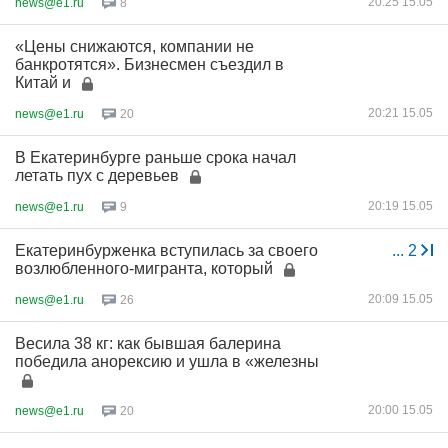
20:25 15.05
news@e1.ru
8
«Цены снижаются, компании не
банкротятся». Бизнесмен съездил в
Китай и
20:21 15.05
news@e1.ru
20
В Екатеринбурге раньше срока начал
летать пух с деревьев
20:19 15.05
news@e1.ru
9
Екатеринбурженка вступилась за своего
...
2
возлюбленного-мигранта, который
20:09 15.05
news@e1.ru
26
Весила 38 кг: как бывшая балерина
победила анорексию и ушла в «железны
20:00 15.05
news@e1.ru
20