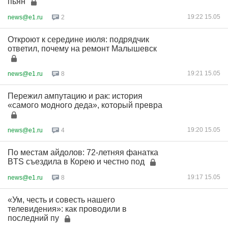
пьян
19:22 15.05
news@e1.ru
2
Откроют к середине июля: подрядчик
ответил, почему на ремонт Малышевск
19:21 15.05
news@e1.ru
8
Пережил ампутацию и рак: история
«самого модного деда», который превра
19:20 15.05
news@e1.ru
4
По местам айдолов: 72-летняя фанатка
BTS съездила в Корею и честно под
19:17 15.05
news@e1.ru
8
«Ум, честь и совесть нашего
телевидения»: как проводили в
последний пу