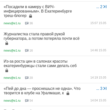
«Посадили в камеру с ВИЧ-
...
2
инфицированным». В Екатеринбурге
треш-блогер
15:07 15.05
news@e1.ru
36
Журналистка стала правой рукой
губернатора, а потом потеряла почти всё
14:46 15.05
news@e1.ru
16
Из-за роста цен в салонах красоты
екатеринбуржцы стали сами делать себ
14:19 15.05
news@e1.ru
20
«Пей до дна — проснешься не одна». Что
...
3
творится в клубе на Уралмаше, к
14:04 15.05
news@e1.ru
54