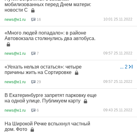
мобилизованных перед Днем матери:
новости С
10:01 25.11.2022
news@e1.ru
16
«Много людей попадало»: в районе
Автовокзала столкнулись два автобуса.
09:57 25.11.2022
news@e1.ru
7
«Уехать нельзя остаться»: четыре
...
2
причины жить на Сортировке
09:57 25.11.2022
news@e1.ru
29
В Екатеринбурге запретят парковку еще
на одной улице. Публикуем карту
09:43 25.11.2022
news@e1.ru
6
На Широкой Речке вспыхнул частный
дом. Фото