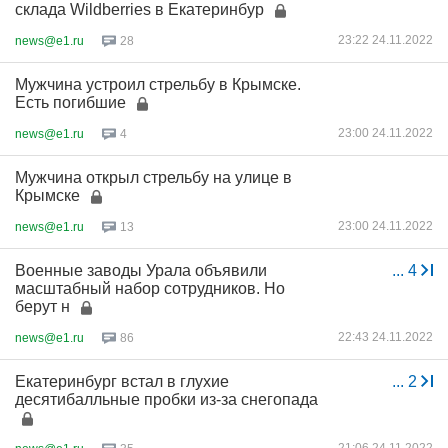
склада Wildberries в Екатеринбур
23:22 24.11.2022
news@e1.ru
28
Мужчина устроил стрельбу в Крымске.
Есть погибшие
23:00 24.11.2022
news@e1.ru
4
Мужчина открыл стрельбу на улице в
Крымске
23:00 24.11.2022
news@e1.ru
13
Военные заводы Урала объявили
...
4
масштабный набор сотрудников. Но
берут н
22:43 24.11.2022
news@e1.ru
86
Екатеринбург встал в глухие
...
2
десятибалльные пробки из-за снегопада