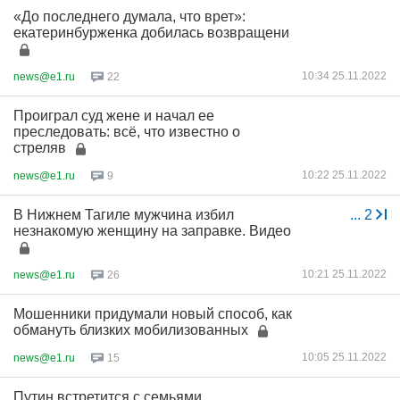
«До последнего думала, что врет»:
екатеринбурженка добилась возвращени
10:34 25.11.2022
news@e1.ru
22
Проиграл суд жене и начал ее
преследовать: всё, что известно о
стреляв
10:22 25.11.2022
news@e1.ru
9
В Нижнем Тагиле мужчина избил
...
2
незнакомую женщину на заправке. Видео
10:21 25.11.2022
news@e1.ru
26
Мошенники придумали новый способ, как
обмануть близких мобилизованных
10:05 25.11.2022
news@e1.ru
15
Путин встретится с семьями