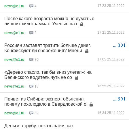
17:23 25.11.2022
news@e1.ru
4
После какого возраста можно не думать о
лишних килограммах. Ученые наз
17:21 25.11.2022
news@e1.ru
2
Россиян заставят тратить больше денег.
...
3
Конфискуют ли сбережения? Мнени
17:05 25.11.2022
news@e1.ru
70
«Дерево спасло, так бы вниз улетел»: на
Белинского водитель чуть не со
16:55 25.11.2022
news@e1.ru
18
Привет из Сибири: эксперт объяснил,
...
3
почему похолодало в Свердловской о
16:34 25.11.2022
news@e1.ru
69
Деньги в трубу: показываем, как