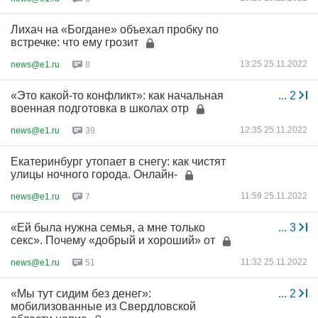
Лихач на «Богдане» объехал пробку по
встречке: что ему грозит
13:25 25.11.2022
news@e1.ru
8
«Это какой-то конфликт»: как начальная
...
2
военная подготовка в школах отр
12:35 25.11.2022
news@e1.ru
39
Екатеринбург утопает в снегу: как чистят
улицы ночного города. Онлайн-
11:59 25.11.2022
news@e1.ru
7
«Ей была нужна семья, а мне только
...
3
секс». Почему «добрый и хороший» от
11:32 25.11.2022
news@e1.ru
51
«Мы тут сидим без денег»:
...
2
мобилизованные из Свердловской