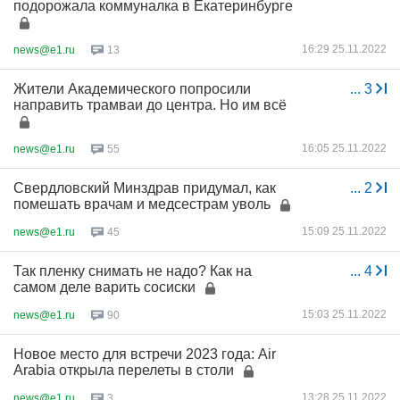
подорожала коммуналка в Екатеринбурге
16:29 25.11.2022
news@e1.ru
13
Жители Академического попросили
...
3
направить трамваи до центра. Но им всё
16:05 25.11.2022
news@e1.ru
55
Свердловский Минздрав придумал, как
...
2
помешать врачам и медсестрам уволь
15:09 25.11.2022
news@e1.ru
45
Так пленку снимать не надо? Как на
...
4
самом деле варить сосиски
15:03 25.11.2022
news@e1.ru
90
Новое место для встречи 2023 года: Air
Arabia открыла перелеты в столи
13:28 25.11.2022
news@e1.ru
3