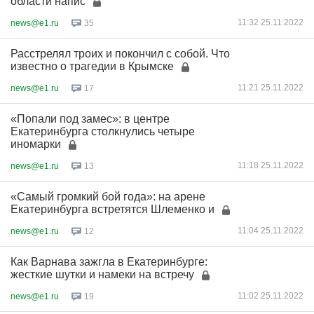
области напис
11:32 25.11.2022
news@e1.ru
35
Расстрелял троих и покончил с собой. Что
известно о трагедии в Крымске
11:21 25.11.2022
news@e1.ru
17
«Попали под замес»: в центре
Екатеринбурга столкнулись четыре
иномарки
11:18 25.11.2022
news@e1.ru
13
«Самый громкий бой года»: на арене
Екатеринбурга встретятся Шлеменко и
11:04 25.11.2022
news@e1.ru
12
Как Варнава зажгла в Екатеринбурге:
жесткие шутки и намеки на встречу
11:02 25.11.2022
news@e1.ru
19