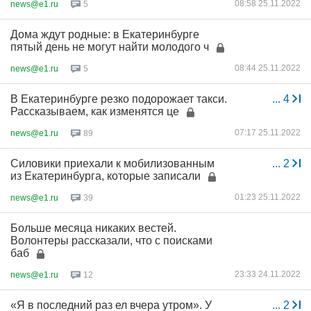
08:58 25.11.2022
news@e1.ru
5
Дома ждут родные: в Екатеринбурге
пятый день не могут найти молодого ч
08:44 25.11.2022
news@e1.ru
5
В Екатеринбурге резко подорожает такси.
...
4
Рассказываем, как изменятся це
07:17 25.11.2022
news@e1.ru
89
Силовики приехали к мобилизованным
...
2
из Екатеринбурга, которые записали
01:23 25.11.2022
news@e1.ru
39
Больше месяца никаких вестей.
Волонтеры рассказали, что с поисками
баб
23:33 24.11.2022
news@e1.ru
12
«Я в последний раз ел вчера утром». У
...
2