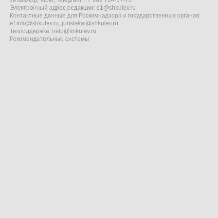
WhatsApp, Viber, Telegram: +7 909 704-57-70
Электронный адрес редакции:
e1@shkulev.ru
Контактные данные для Роскомнадзора и государственных органов:
e1info@shkulev.ru
,
juristekat@shkulev.ru
Техподдержка:
help@shkulev.ru
Рекомендательные системы