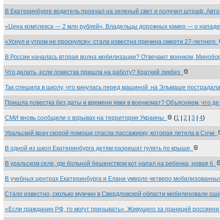
В Екатеринбурге водитель проехал на зеленый свет и получил штраф. Авт
«Цена комплекса — 2 млн рублей». Владельцы дорожных камер — о напа
«Уснул и утром не проснулся»: стала известна причина смерти 27-летнего
В России началась вторая волна мобилизации? Отвечают военком, Миноб
Что делать, если повестка пришла на работу? Краткий ликбез
Так спешила в школу, что кинулась перед машиной: на Эльмаше пострада
Пришла повестка без даты и времени явки в военкомат? Объясняем, что д
СМИ вновь сообщили о взрывах на территории Украины
(
1
|
2
|
3
|
4
)
Уральский врач скорой помощи спасла пассажирку, которая летела в Сочи
В одной из школ Екатеринбурга детям разрешат гулять по крыше
В уральском селе, где больной бешенством кот напал на ребенка, новая б
В учебных центрах Екатеринбурга и Елани умерло четверо мобилизованны
Стало известно, сколько мужчин в Свердловской области мобилизовали о
«Если гражданин РФ, то могут призывать». Живущего за границей россиян