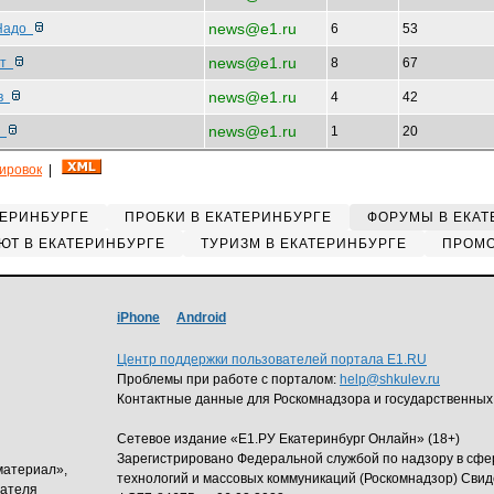
news@e1.ru
 Надо
6
53
news@e1.ru
от
8
67
news@e1.ru
ов
4
42
news@e1.ru
ы
1
20
кировок
|
ТЕРИНБУРГЕ
ПРОБКИ В ЕКАТЕРИНБУРГЕ
ФОРУМЫ В ЕКАТ
ЮТ В ЕКАТЕРИНБУРГЕ
ТУРИЗМ В ЕКАТЕРИНБУРГЕ
ПРОМО
iPhone
Android
Центр поддержки пользователей портала E1.RU
Проблемы при работе с порталом:
help@shkulev.ru
Контактные данные для Роскомнадзора и государственных
Сетевое издание «Е1.РУ Екатеринбург Онлайн» (18+)
Зарегистрировано Федеральной службой по надзору в сф
материал»,
технологий и массовых коммуникаций (Роскомнадзор) Свид
дателя