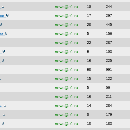
news@e1.ru
о
18
244
news@e1.ru
дени
17
297
news@e1.ru
20
445
news@e1.ru
оро
5
156
news@e1.ru
22
287
news@e1.ru
ла
9
103
news@e1.ru
е
16
225
news@e1.ru
90
991
news@e1.ru
15
122
news@e1.ru
5
56
news@e1.ru
16
211
news@e1.ru
х.
14
284
news@e1.ru
ши
8
179
news@e1.ru
и
10
183