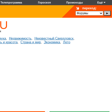
Телепрограмма
Гороскоп
Промокоды
Ещё
переход:
аука
Недвижимость
Неизвестный Свердловск
,
,
,
ь и красота
Страна и мир
Экономика
Лето
,
,
,