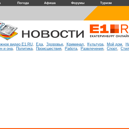
а
Погода
Афиша
Форумы
Туризм
жное видео E1.RU
Еда
Здоровье
Криминал
Культура
Мой дом
Н
,
,
,
,
,
,
н и она
Политика
Происшествия
Работа
Развлечения
Спорт
Стил
,
,
,
,
,
,