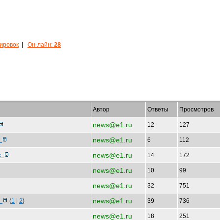
кировок
|
Он-лайн:
28
Автор
Ответы
Просмотров
news@e1.ru
12
127
news@e1.ru
н
6
112
news@e1.ru
ус
14
172
news@e1.ru
10
99
news@e1.ru
32
751
news@e1.ru
и
(
1
|
2
)
39
736
news@e1.ru
18
251