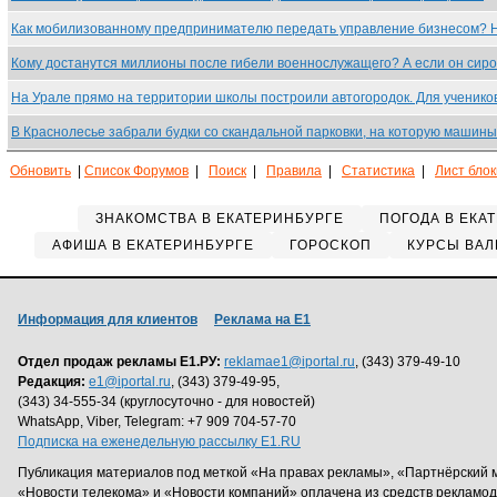
Как мобилизованному предпринимателю передать управление бизнесом?
Кому достанутся миллионы после гибели военнослужащего? А если он сир
На Урале прямо на территории школы построили автогородок. Для ученик
В Краснолесье забрали будки со скандальной парковки, на которую машин
Обновить
|
Список Форумов
|
Поиск
|
Правила
|
Статистика
|
Лист бло
ЗНАКОМСТВА В ЕКАТЕРИНБУРГЕ
ПОГОДА В ЕКА
АФИША В ЕКАТЕРИНБУРГЕ
ГОРОСКОП
КУРСЫ ВАЛ
Информация для клиентов
Реклама на Е1
Отдел продаж рекламы Е1.РУ:
reklamae1@iportal.ru
, (343) 379-49-10
Редакция:
e1@iportal.ru
, (343) 379-49-95,
(343) 34-555-34 (круглосуточно - для новостей)
WhatsApp, Viber, Telegram: +7 909 704-57-70
Подписка на еженедельную рассылку E1.RU
Публикация материалов под меткой «На правах рекламы», «Партнёрский 
«Новости телекома» и «Новости компаний» оплачена из средств рекламо