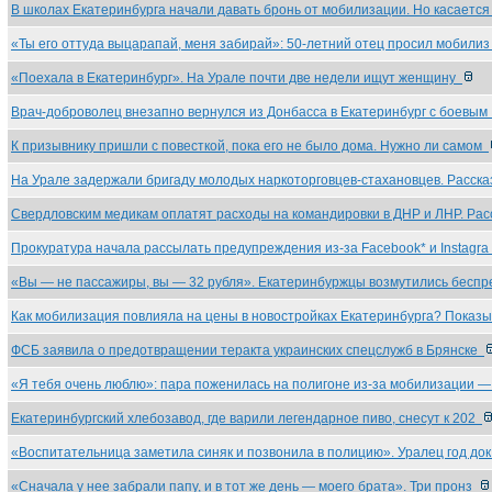
В школах Екатеринбурга начали давать бронь от мобилизации. Но касаетс
«Ты его оттуда выцарапай, меня забирай»: 50-летний отец просил мобили
«Поехала в Екатеринбург». На Урале почти две недели ищут женщину
Врач-доброволец внезапно вернулся из Донбасса в Екатеринбург с боевы
К призывнику пришли с повесткой, пока его не было дома. Нужно ли самом
На Урале задержали бригаду молодых наркоторговцев-стахановцев. Расск
Свердловским медикам оплатят расходы на командировки в ДНР и ЛНР. Ра
Прокуратура начала рассылать предупреждения из-за Facebook* и Instagr
«Вы — не пассажиры, вы — 32 рубля». Екатеринбуржцы возмутились бесп
Как мобилизация повлияла на цены в новостройках Екатеринбурга? Показ
ФСБ заявила о предотвращении теракта украинских спецслужб в Брянске
«Я тебя очень люблю»: пара поженилась на полигоне из-за мобилизации 
Екатеринбургский хлебозавод, где варили легендарное пиво, снесут к 202
«Воспитательница заметила синяк и позвонила в полицию». Уралец год до
«Сначала у нее забрали папу, и в тот же день — моего брата». Три пронз