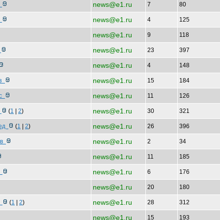
news@e1.ru
я
7
80
news@e1.ru
з
4
125
news@e1.ru
9
118
news@e1.ru
м
23
397
news@e1.ru
4
148
news@e1.ru
аз
15
184
news@e1.ru
сс
11
126
news@e1.ru
a
(
1
|
2
)
30
321
news@e1.ru
ред
(
1
|
2
)
26
396
news@e1.ru
ыв
2
34
news@e1.ru
11
185
news@e1.ru
—
6
176
news@e1.ru
20
180
news@e1.ru
к
(
1
|
2
)
28
312
news@e1.ru
15
193