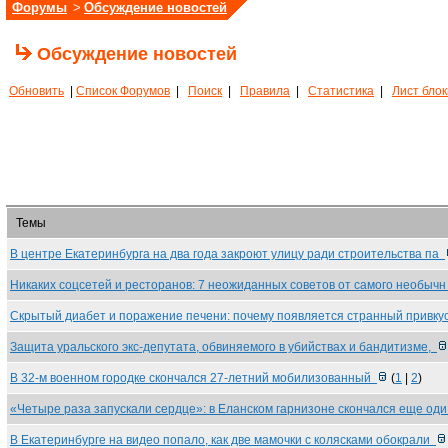
Форумы
>
Обсуждение новостей
Обсуждение новостей
Обновить
|
Список Форумов
|
Поиск
|
Правила
|
Статистика
|
Лист бло
Темы
В центре Екатеринбурга на два года закроют улицу ради строительства па
Никаких соцсетей и ресторанов: 7 неожиданных советов от самого необыч
Скрытый диабет и поражение печени: почему появляется странный привк
Защита уральского экс-депутата, обвиняемого в убийствах и бандитизме,
В 32-м военном городке скончался 27-летний мобилизованный
(
1
|
2
)
«Четыре раза запускали сердце»: в Еланском гарнизоне скончался еще од
В Екатеринбурге на видео попало, как две мамочки с колясками обокрали