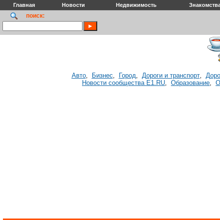
Главная
Новости
Недвижимость
Знакомств
поиск:
Авто
Бизнес
Город
Дороги и транспорт
Доро
,
,
,
,
Новости сообщества E1.RU
Образование
О
,
,