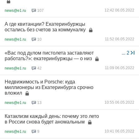
12:42 06.05.2022
news@e1.ru
107
А где квитанции? Екатеринбуржцы
остались без счетов за коммуналку
11:52 06.05.2022
news@e1.ru
10
«Вас под дулом пистолета заставляют
...
2
работать?»: екатеринбуржцы — о низ
11:09 06.05.2022
news@e1.ru
42
Недвижимость и Porsche: куда
миллионеры из Екатеринбурга срочно
вложил
10:55 06.05.2022
news@e1.ru
13
Катаклизм каждый день: почему это лето
в России снова будет аномальным
10:41 06.05.2022
news@e1.ru
9