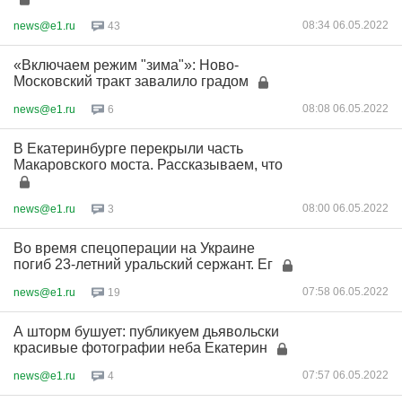
08:34 06.05.2022
news@e1.ru
43
«Включаем режим "зима"»: Ново-
Московский тракт завалило градом
08:08 06.05.2022
news@e1.ru
6
В Екатеринбурге перекрыли часть
Макаровского моста. Рассказываем, что
08:00 06.05.2022
news@e1.ru
3
Во время спецоперации на Украине
погиб 23-летний уральский сержант. Ег
07:58 06.05.2022
news@e1.ru
19
А шторм бушует: публикуем дьявольски
красивые фотографии неба Екатерин
07:57 06.05.2022
news@e1.ru
4