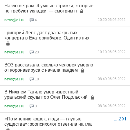
Назло ветрам: 4 умные стрижки, которые
не требуют укладки, — смотрим п
10:20 06.05.2022
news@e1.ru
4
Григорий Лепс даст два закрытых
концерта в Екатеринбурге. Один из них
10:10 06.05.2022
news@e1.ru
23
ВОЗ рассказала, сколько человек умерло
от коронавируса с начала пандем
08:49 06.05.2022
news@e1.ru
10
В Нижнем Тагиле умер известный
уральский скульптор Олег Подольский
08:34 06.05.2022
news@e1.ru
3
«По мнению кошек, люди — глупые
...
2
существа»: зоопсихолог ответила на гла