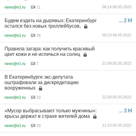
06:14 06.05.2022
news@e1.ru
11
Будем ездить на дырявых: Екатеринбург
...
2
остался без новых троллейбусов,
00:23 06.05.2022
news@e1.ru
38
Правила загара: как получить красивый
цвет кожи и не испечься на солнц
22:49 05.05.2022
news@e1.ru
7
В Екатеринбурге экс-депутата
оштрафовали за дискредитацию
вооруженных
22:29 05.05.2022
news@e1.ru
20
«Мусор выбрасывают только мужчины»:
...
3
крысы держат в страхе жителей дома
21:10 05.05.2022
news@e1.ru
59