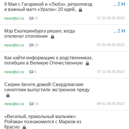
9 Мая с Гагариной и «Любэ», ретропоезд
...
2
и важный матч «Урала»: 20 идей,
07:31 06.05.2022
news@e1.ru
37
Мэр Екатеринбурга решил, когда
...
2
отключат отопление
07:25 06.05.2022
news@e1.ru
26
Как найти информацию о родственниках,
погибших в Великую Отечественную
07:11 06.05.2022
news@e1.ru
6
Скорее бегите домой! Свердловские
синоптики выпустили экстренное преду
06:41 06.05.2022
news@e1.ru
15
«Веселый, прикольный мальчик»:
Ройзман познакомился с Марком из
Красно