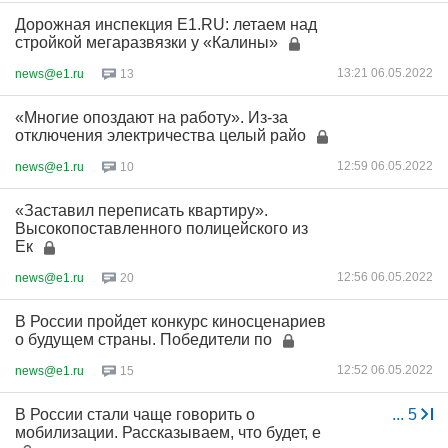
Дорожная инспекция E1.RU: летаем над
стройкой мегаразвязки у «Калины»
13:21 06.05.2022
news@e1.ru
13
«Многие опоздают на работу». Из-за
отключения электричества целый райо
12:59 06.05.2022
news@e1.ru
10
«Заставил переписать квартиру».
Высокопоставленного полицейского из
Ек
12:56 06.05.2022
news@e1.ru
20
В России пройдет конкурс киносценариев
о будущем страны. Победители по
12:52 06.05.2022
news@e1.ru
15
В России стали чаще говорить о
...
5
мобилизации. Рассказываем, что будет, е