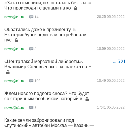
«Заказ отменили, и я осталась без глаз».
Что происходит с ценами на ко
20:25 05.05.2022
news@e1.ru
14
Обратились даже к президенту. В
Екатеринбурге родители потребовали
пус
18:59 05.05.2022
news@e1.ru
8
«Центр такой мерзотной либероты».
...
5
Владимир Соловьев жестко наехал на Е
18:49 05.05.2022
news@e1.ru
103
Ждем нового подлого сноса? Что будет
со старинным особняком, который в
17:41 05.05.2022
news@e1.ru
8
Какие земли забронировали под
«путинский» автобан Москва — Казань —