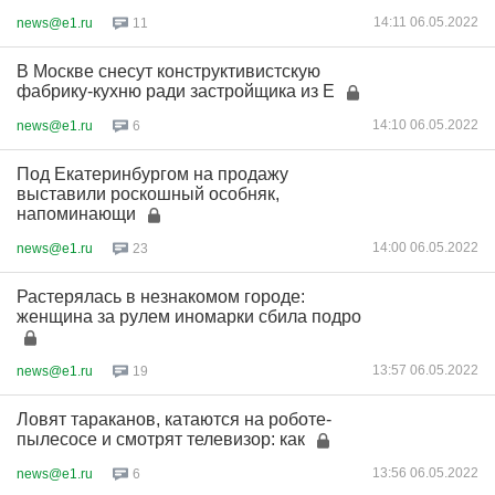
14:11 06.05.2022
news@e1.ru
11
В Москве снесут конструктивистскую
фабрику-кухню ради застройщика из Е
14:10 06.05.2022
news@e1.ru
6
Под Екатеринбургом на продажу
выставили роскошный особняк,
напоминающи
14:00 06.05.2022
news@e1.ru
23
Растерялась в незнакомом городе:
женщина за рулем иномарки сбила подро
13:57 06.05.2022
news@e1.ru
19
Ловят тараканов, катаются на роботе-
пылесосе и смотрят телевизор: как
13:56 06.05.2022
news@e1.ru
6