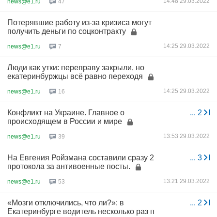
14:48 29.03.2022
news@e1.ru
47
Потерявшие работу из-за кризиса могут
получить деньги по соцконтракту
14:25 29.03.2022
news@e1.ru
7
Люди как утки: переправу закрыли, но
екатеринбуржцы всё равно переходя
14:25 29.03.2022
news@e1.ru
16
Конфликт на Украине. Главное о
...
2
происходящем в России и мире
13:53 29.03.2022
news@e1.ru
39
На Евгения Ройзмана составили сразу 2
...
3
протокола за антивоенные посты.
13:21 29.03.2022
news@e1.ru
53
«Мозги отключились, что ли?»: в
...
2
Екатеринбурге водитель несколько раз п