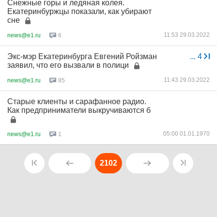
Снежные горы и ледяная колея.
Екатеринбуржцы показали, как убирают
сне
11:53 29.03.2022
news@e1.ru
6
Экс-мэр Екатеринбурга Евгений Ройзман
...
4
заявил, что его вызвали в полици
11:43 29.03.2022
news@e1.ru
85
Старые клиенты и сарафанное радио.
Как предприниматели выкручиваются б
05:00 01.01.1970
news@e1.ru
1
2102