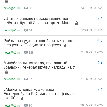
23:31 29.03.2022
news@e1.ru
20
«Вышли раньше не замечавшие меня
...
2
ребята с буквой Z на аватарке»: Монет
22:43 29.03.2022
news@e1.ru
44
Ройзмана судят по новой статье за посты
...
6
в соцсетях. Следим за процессо
21:30 29.03.2022
news@e1.ru
128
Минобороны показало, как главный
...
2
уральский генерал вручил награды на У
21:06 29.03.2022
news@e1.ru
37
«Молчать нельзя». Экс-мэра
...
2
Екатеринбурга Ройзмана оштрафовали
на 100 т
20:35 29.03.2022
news@e1.ru
30