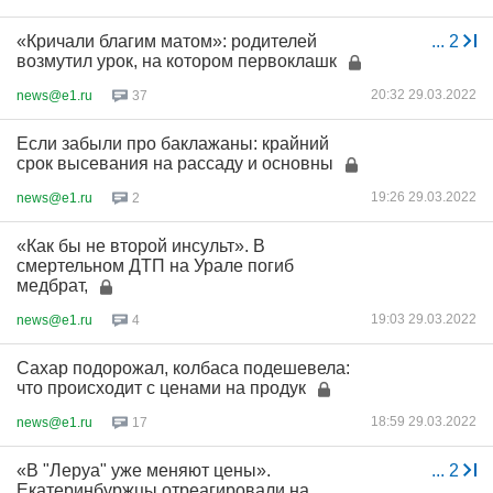
«Кричали благим матом»: родителей
...
2
возмутил урок, на котором первоклашк
20:32 29.03.2022
news@e1.ru
37
Если забыли про баклажаны: крайний
срок высевания на рассаду и основны
19:26 29.03.2022
news@e1.ru
2
«Как бы не второй инсульт». В
смертельном ДТП на Урале погиб
медбрат,
19:03 29.03.2022
news@e1.ru
4
Сахар подорожал, колбаса подешевела:
что происходит с ценами на продук
18:59 29.03.2022
news@e1.ru
17
«В "Леруа" уже меняют цены».
...
2
Екатеринбуржцы отреагировали на