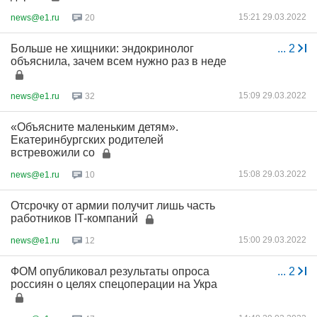
15:21 29.03.2022
news@e1.ru
20
Больше не хищники: эндокринолог
...
2
объяснила, зачем всем нужно раз в неде
15:09 29.03.2022
news@e1.ru
32
«Объясните маленьким детям».
Екатеринбургских родителей
встревожили со
15:08 29.03.2022
news@e1.ru
10
Отсрочку от армии получит лишь часть
работников IT-компаний
15:00 29.03.2022
news@e1.ru
12
ФОМ опубликовал результаты опроса
...
2
россиян о целях спецоперации на Укра