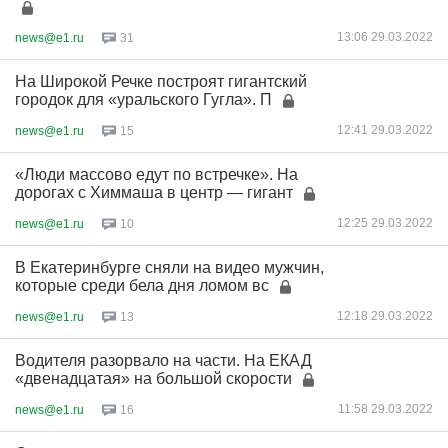
13:06 29.03.2022
news@e1.ru
31
На Широкой Речке построят гигантский
городок для «уральского Гугла». П
12:41 29.03.2022
news@e1.ru
15
«Люди массово едут по встречке». На
дорогах с Химмаша в центр — гигант
12:25 29.03.2022
news@e1.ru
10
В Екатеринбурге сняли на видео мужчин,
которые среди бела дня ломом вс
12:18 29.03.2022
news@e1.ru
13
Водителя разорвало на части. На ЕКАД
«двенадцатая» на большой скорости
11:58 29.03.2022
news@e1.ru
16