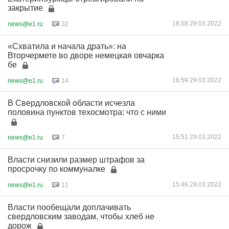
закрытие
18:58 29.03.2022
news@e1.ru
32
«Схватила и начала драть»: на
Вторчермете во дворе немецкая овчарка
бе
16:59 29.03.2022
news@e1.ru
14
В Свердловской области исчезла
половина пунктов техосмотра: что с ними
15:51 29.03.2022
news@e1.ru
7
Власти снизили размер штрафов за
просрочку по коммуналке
15:46 29.03.2022
news@e1.ru
11
Власти пообещали доплачивать
свердловским заводам, чтобы хлеб не
дорож