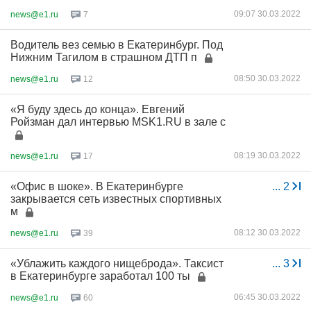
09:07 30.03.2022
news@e1.ru
7
Водитель вез семью в Екатеринбург. Под
Нижним Тагилом в страшном ДТП п
08:50 30.03.2022
news@e1.ru
12
«Я буду здесь до конца». Евгений
Ройзман дал интервью MSK1.RU в зале с
08:19 30.03.2022
news@e1.ru
17
«Офис в шоке». В Екатеринбурге
...
2
закрывается сеть известных спортивных
м
08:12 30.03.2022
news@e1.ru
39
«Ублажить каждого нищеброда». Таксист
...
3
в Екатеринбурге заработал 100 ты
06:45 30.03.2022
news@e1.ru
60