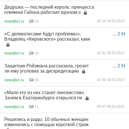
Дедушка — последний король: принцесса
племени Габона работает врачом-э
02:16 30.03.2022
news@e1.ru
23
«С деликатесами будут проблемы».
...
2
Владелец «Кировского» рассказал, каки
02:01 30.03.2022
news@e1.ru
33
Защитник Ройзмана рассказала, грозит
...
2
ли ему уголовка за дискредитацию
01:50 30.03.2022
news@e1.ru
30
«Мало кто из них станет лингвистом».
Зачем в Екатеринбурге открылся пе
00:47 30.03.2022
news@e1.ru
11
Решились и рады: 10 обычных женщин
изменились с помощью короткой стриж