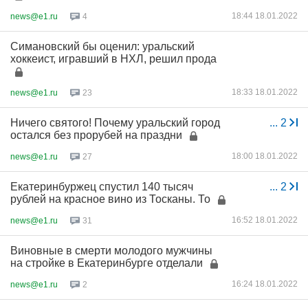
18:44 18.01.2022
news@e1.ru
4
Симановский бы оценил: уральский
хоккеист, игравший в НХЛ, решил прода
18:33 18.01.2022
news@e1.ru
23
Ничего святого! Почему уральский город
...
2
остался без прорубей на праздни
18:00 18.01.2022
news@e1.ru
27
Екатеринбуржец спустил 140 тысяч
...
2
рублей на красное вино из Тосканы. То
16:52 18.01.2022
news@e1.ru
31
Виновные в смерти молодого мужчины
на стройке в Екатеринбурге отделали
16:24 18.01.2022
news@e1.ru
2