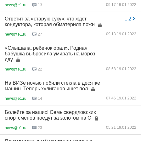
09:17 19.01.2022
news@e1.ru
13
Ответит за «старую суку»: что ждет
...
2
кондуктора, которая обматерила пожи
09:13 19.01.2022
news@e1.ru
27
«Слышала, ребенок орал». Родная
бабушка выбросила умирать на мороз
дву
08:58 19.01.2022
news@e1.ru
22
На ВИЗе ночью побили стекла в десятке
машин. Теперь хулиганов ищет пол
07:46 19.01.2022
news@e1.ru
14
Болейте за наших! Семь свердловских
спортсменов поедут за золотом на О
05:21 19.01.2022
news@e1.ru
23