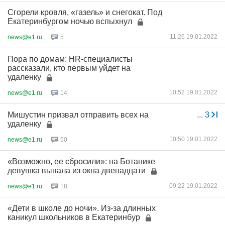
Сгорели кровля, «газель» и снегокат. Под
Екатеринбургом ночью вспыхнул
11:26 19.01.2022
news@e1.ru
5
Пора по домам: HR-специалисты
рассказали, кто первым уйдет на
удаленку
10:52 19.01.2022
news@e1.ru
14
Мишустин призвал отправить всех на
...
3
удаленку
10:50 19.01.2022
news@e1.ru
50
«Возможно, ее сбросили»: на Ботанике
девушка выпала из окна двенадцати
09:22 19.01.2022
news@e1.ru
18
«Дети в школе до ночи». Из-за длинных
каникул школьников в Екатеринбур