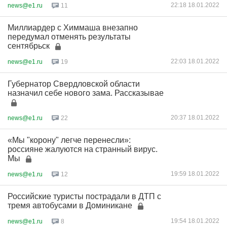
22:18 18.01.2022
news@e1.ru
11
Миллиардер с Химмаша внезапно
передумал отменять результаты
сентябрьск
22:03 18.01.2022
news@e1.ru
19
Губернатор Свердловской области
назначил себе нового зама. Рассказывае
20:37 18.01.2022
news@e1.ru
22
«Мы "корону" легче перенесли»:
россияне жалуются на странный вирус.
Мы
19:59 18.01.2022
news@e1.ru
12
Российские туристы пострадали в ДТП с
тремя автобусами в Доминикане
19:54 18.01.2022
news@e1.ru
8