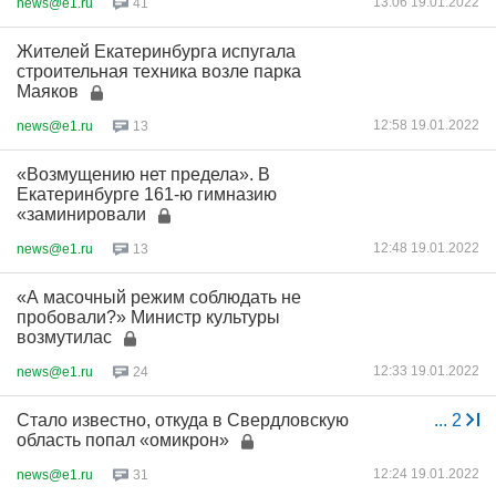
13:06 19.01.2022
news@e1.ru
41
Жителей Екатеринбурга испугала
строительная техника возле парка
Маяков
12:58 19.01.2022
news@e1.ru
13
«Возмущению нет предела». В
Екатеринбурге 161-ю гимназию
«заминировали
12:48 19.01.2022
news@e1.ru
13
«А масочный режим соблюдать не
пробовали?» Министр культуры
возмутилас
12:33 19.01.2022
news@e1.ru
24
Стало известно, откуда в Свердловскую
...
2
область попал «омикрон»
12:24 19.01.2022
news@e1.ru
31