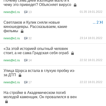
Почему семь дней изоляции мало и к
чему это приведет? Объясняет вирусо
01:35 19.01.2022
news@e1.ru
13
Светлаков и Кулик сняли новые
...
2
киношедевры. Рассказываем, какие
фильмы
23:14 18.01.2022
news@e1.ru
32
«За этой историей опытный человек
стоит, а не сама Градская себя ограб
22:32 18.01.2022
news@e1.ru
14
Улица Щорса встала в глухую пробку из-
за ДТП
22:22 18.01.2022
news@e1.ru
17
На стройке в Академическом погиб
молодой каменщик. Он провалился в вен