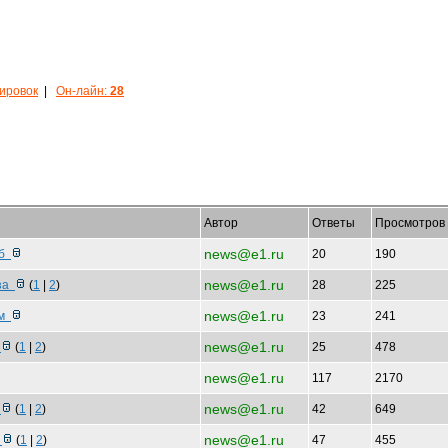
кировок
|
Он-лайн:
28
Автор
Ответы
Просмотров
news@e1.ru
уб
20
190
news@e1.ru
 за
(
1
|
2
)
28
225
news@e1.ru
ым
23
241
news@e1.ru
з
(
1
|
2
)
25
478
news@e1.ru
117
2170
news@e1.ru
т
(
1
|
2
)
42
649
news@e1.ru
й
(
1
|
2
)
47
455