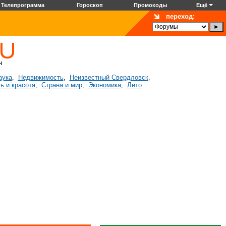
Телепрограмма
Гороскоп
Промокоды
Ещё
переход:
аука
Недвижимость
Неизвестный Свердловск
,
,
,
ь и красота
Страна и мир
Экономика
Лето
,
,
,