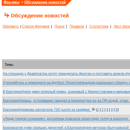
Форумы
>
Обсуждение новостей
Обсуждение новостей
Обновить
|
Список Форумов
|
Поиск
|
Правила
|
Статистика
|
Лист бло
Темы
На площади у Драмтеатра хотят переделать фонтан и поставить качели-б
Утепляйтесь и приходите на футбол: Роспотребнадзор разрешил «Уралу»
В Екатеринбурге умер оперный певец, знакомый с Хворостовским и миров
Екатеринбуржцы, устроившие скандал в прокуратуре из-за QR-кодов, отка
Екатеринбурженка заплатила 720 тысяч за серфинг
(
1
|
2
|
3
|
4
|
5
)
«Люди теряли сознание»: россиянка показала гигантскую толпу в аэропор
Бюрократия хуже горящих джунглей: в Екатеринбурге ветеран Вьетнамско