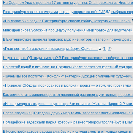
На Среднем Урале пропала 17-летняя студентка. Она приехала из Нижнег
Екатеринбург завесят камерами, штрафующими за всё. ГИБДД выбрала е
«На лапах был лед»: в Екатеринбурге спасли собаку, которую хозяин прив
Минздрав снова усложнит процедуру получения медсправок для водителе
В Екатеринбурге вынесли приговор мужчине, который запер и поджег дом 
«Главное, чтобы заскринил товарищ майор». Юрист —
(
1
|
2
)
Надо вводить QR-коды в метро? В Екатеринбурге пассажиры общественно
Со святой водой и иконами: на Среднем Урале состоялся крестный ход пр
«Зачем вы всё портите?» Конфликт екатеринбуржцев с уличными художни
«Приносят QR-коды порносайтов и молока»: юрист — о том, что грозит ура
Как можно стать миллионером: откровенный разговор с учителями, переех
«Из подъезда выходишь — и уже в пробке стоишь». Жители Широкой Речки
После введения QR-кодов и других мер темпы заболеваемости ковидом на
Полицейские задержали парня, который разнес топором троллейбус в Ека
В Роспотребнадзоре рассказали, были ли случаи смерти от ковида среди п