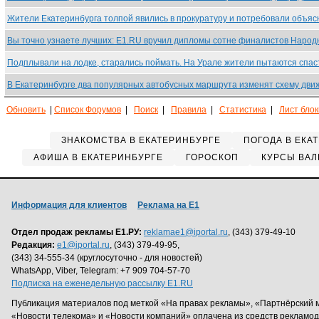
Жители Екатеринбурга толпой явились в прокуратуру и потребовали объя
Вы точно узнаете лучших: E1.RU вручил дипломы сотне финалистов Наро
Подплывали на лодке, старались поймать. На Урале жители пытаются спа
В Екатеринбурге два популярных автобусных маршрута изменят схему дв
Обновить
|
Список Форумов
|
Поиск
|
Правила
|
Статистика
|
Лист бло
ЗНАКОМСТВА В ЕКАТЕРИНБУРГЕ
ПОГОДА В ЕКА
АФИША В ЕКАТЕРИНБУРГЕ
ГОРОСКОП
КУРСЫ ВАЛ
Информация для клиентов
Реклама на Е1
Отдел продаж рекламы Е1.РУ:
reklamae1@iportal.ru
, (343) 379-49-10
Редакция:
e1@iportal.ru
, (343) 379-49-95,
(343) 34-555-34 (круглосуточно - для новостей)
WhatsApp, Viber, Telegram: +7 909 704-57-70
Подписка на еженедельную рассылку E1.RU
Публикация материалов под меткой «На правах рекламы», «Партнёрский 
«Новости телекома» и «Новости компаний» оплачена из средств рекламо