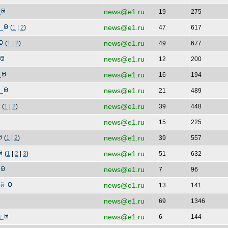
news@e1.ru
ы
19
275
news@e1.ru
с
(
1
|
2
)
47
617
news@e1.ru
(
1
|
2
)
49
677
news@e1.ru
12
200
news@e1.ru
с
16
194
news@e1.ru
и
21
489
news@e1.ru
(
1
|
2
)
39
448
news@e1.ru
15
225
news@e1.ru
(
1
|
2
)
39
557
news@e1.ru
(
1
|
2
|
3
)
51
632
news@e1.ru
7
96
news@e1.ru
ной
13
141
news@e1.ru
69
1346
news@e1.ru
 м
6
144