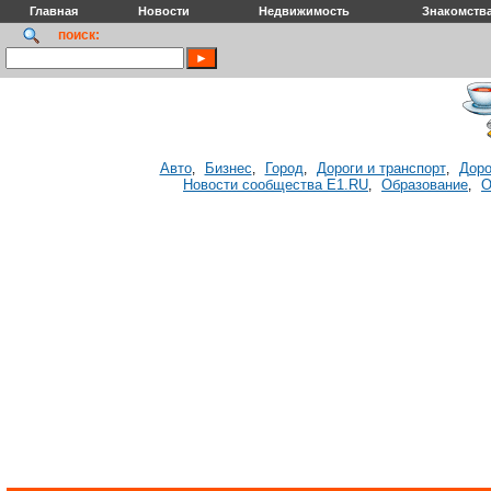
Главная
Новости
Недвижимость
Знакомств
поиск:
Авто
Бизнес
Город
Дороги и транспорт
Доро
,
,
,
,
Новости сообщества E1.RU
Образование
О
,
,