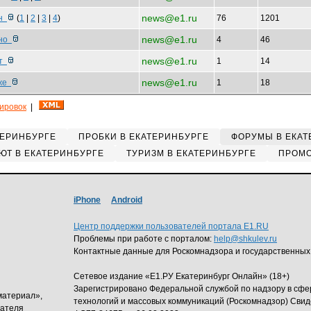
news@e1.ru
сн
(
1
|
2
|
3
|
4
)
76
1201
news@e1.ru
дно
4
46
news@e1.ru
ст
1
14
news@e1.ru
иже
1
18
кировок
|
ТЕРИНБУРГЕ
ПРОБКИ В ЕКАТЕРИНБУРГЕ
ФОРУМЫ В ЕКАТ
ЮТ В ЕКАТЕРИНБУРГЕ
ТУРИЗМ В ЕКАТЕРИНБУРГЕ
ПРОМО
iPhone
Android
Центр поддержки пользователей портала E1.RU
Проблемы при работе с порталом:
help@shkulev.ru
Контактные данные для Роскомнадзора и государственных
Сетевое издание «Е1.РУ Екатеринбург Онлайн» (18+)
Зарегистрировано Федеральной службой по надзору в сф
материал»,
технологий и массовых коммуникаций (Роскомнадзор) Свид
дателя