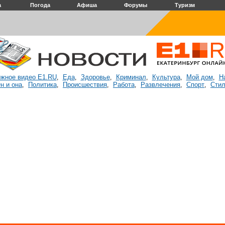
а
Погода
Афиша
Форумы
Туризм
жное видео E1.RU
Еда
Здоровье
Криминал
Культура
Мой дом
Н
,
,
,
,
,
,
н и она
Политика
Происшествия
Работа
Развлечения
Спорт
Стил
,
,
,
,
,
,