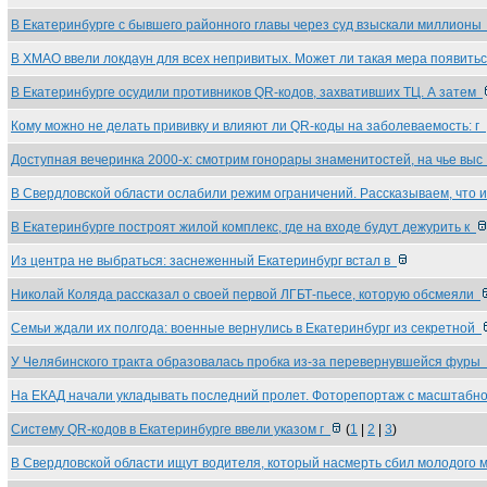
В Екатеринбурге с бывшего районного главы через суд взыскали миллион
В ХМАО ввели локдаун для всех непривитых. Может ли такая мера появить
В Екатеринбурге осудили противников QR-кодов, захвативших ТЦ. А затем
Кому можно не делать прививку и влияют ли QR-коды на заболеваемость: г
Доступная вечеринка 2000-х: смотрим гонорары знаменитостей, на чье вы
В Свердловской области ослабили режим ограничений. Рассказываем, что 
В Екатеринбурге построят жилой комплекс, где на входе будут дежурить к
Из центра не выбраться: заснеженный Екатеринбург встал в
Николай Коляда рассказал о своей первой ЛГБТ-пьесе, которую обсмеяли
Семьи ждали их полгода: военные вернулись в Екатеринбург из секретной
У Челябинского тракта образовалась пробка из-за перевернувшейся фуры
На ЕКАД начали укладывать последний пролет. Фоторепортаж с масштаб
Систему QR-кодов в Екатеринбурге ввели указом г
(
1
|
2
|
3
)
В Свердловской области ищут водителя, который насмерть сбил молодого