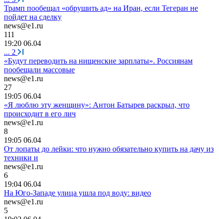
Трамп пообещал «обрушить ад» на Иран, если Тегеран не
пойдет на сделку
news@e1.ru
111
19:20 06.04
...
2
«Будут переводить на нищенские зарплаты». Россиянам
пообещали массовые
news@e1.ru
27
19:05 06.04
«Я люблю эту женщину»: Антон Батырев раскрыл, что
происходит в его лич
news@e1.ru
8
19:05 06.04
От лопаты до лейки: что нужно обязательно купить на дачу из
техники и
news@e1.ru
6
19:04 06.04
На Юго-Западе улица ушла под воду: видео
news@e1.ru
5