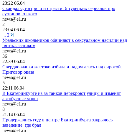
23:22 06.04
Скандалы, интриги и страсти: 6 турецких сериалов про
султанов, от кото
news@e1.ru
2
23:04 06.04
...
2
Уральских школьников обвиняют в сексуальном насилии над
пятиклассником
news@e1.ru
36
22:39 06.04
Свердловчанка жестоко избила и надругалась над сиротой.
Приговор оказа
news@e1.ru
5
22:11 06.04
В Екатеринбурге из-за танков перекроют улицы и изменят
автобусные марш
news@e1.ru
8
21:14 06.04
Продержались год: в центре Екатеринбурга закрылось
заведение, где брал
news@e1.ru