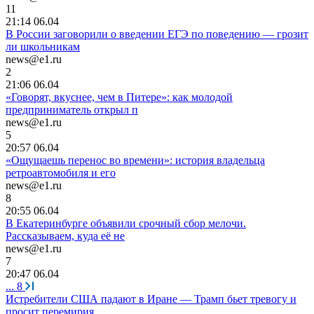
11
21:14 06.04
В России заговорили о введении ЕГЭ по поведению — грозит
ли школьникам
news@e1.ru
2
21:06 06.04
«Говорят, вкуснее, чем в Питере»: как молодой
предприниматель открыл п
news@e1.ru
5
20:57 06.04
«Ощущаешь перенос во времени»: история владельца
ретроавтомобиля и его
news@e1.ru
8
20:55 06.04
В Екатеринбурге объявили срочный сбор мелочи.
Рассказываем, куда её не
news@e1.ru
7
20:47 06.04
...
8
Истребители США падают в Иране — Трамп бьет тревогу и
просит перемирия