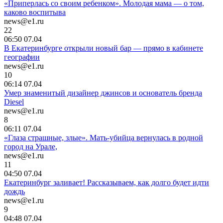
«Приперлась со своим ребенком». Молодая мама — о том,
каково воспитыва
news@e1.ru
22
06:50 07.04
В Екатеринбурге открыли новый бар — прямо в кабинете
географии
news@e1.ru
10
06:14 07.04
Умер знаменитый дизайнер джинсов и основатель бренда
Diesel
news@e1.ru
8
06:11 07.04
«Глаза страшные, злые». Мать-убийца вернулась в родной
город на Урале,
news@e1.ru
11
04:50 07.04
Екатеринбург заливает! Рассказываем, как долго будет идти
дождь
news@e1.ru
9
04:48 07.04