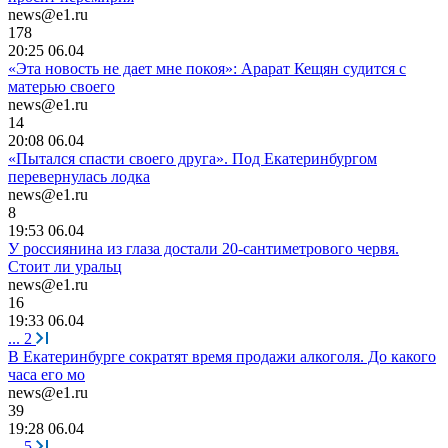
news@e1.ru
178
20:25 06.04
«Эта новость не дает мне покоя»: Арарат Кещян судится с
матерью своего
news@e1.ru
14
20:08 06.04
«Пытался спасти своего друга». Под Екатеринбургом
перевернулась лодка
news@e1.ru
8
19:53 06.04
У россиянина из глаза достали 20-сантиметрового червя.
Стоит ли уральц
news@e1.ru
16
19:33 06.04
...
2
В Екатеринбурге сократят время продажи алкоголя. До какого
часа его мо
news@e1.ru
39
19:28 06.04
...
5