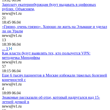
19:02 06.04
Зарплату екатеринбуржцам будут выдавать в цифровых
рублях. Объясняем,
news@e1.ru
21
18:45 06.04
«Грязно, очень грязно». Хорошо ли жить на Эльмаше и уделал
ли он Уралм
news@e1.ru
13
18:39 06.04
...
3
Как власти будут выявлять тех, кто пользуется VPN:
методичка Минцифры
news@e1.ru
57
18:15 06.04
Еще 6 тысяч пациентов в Москве избежали тяжелых болезней
конечностей с
news@e1.ru
4
18:09 06.04
Знакомые рассказали об отце, который надругался над 15-
летней дочкой в
news@e1.ru