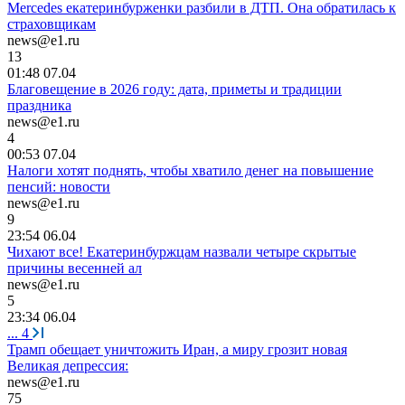
Mercedes екатеринбурженки разбили в ДТП. Она обратилась к
страховщикам
news@e1.ru
13
01:48 07.04
Благовещение в 2026 году: дата, приметы и традиции
праздника
news@e1.ru
4
00:53 07.04
Налоги хотят поднять, чтобы хватило денег на повышение
пенсий: новости
news@e1.ru
9
23:54 06.04
Чихают все! Екатеринбуржцам назвали четыре скрытые
причины весенней ал
news@e1.ru
5
23:34 06.04
...
4
Трамп обещает уничтожить Иран, а миру грозит новая
Великая депрессия:
news@e1.ru
75