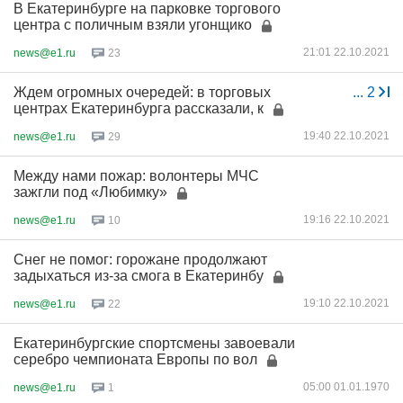
В Екатеринбурге на парковке торгового
центра с поличным взяли угонщико
21:01 22.10.2021
news@e1.ru
23
Ждем огромных очередей: в торговых
...
2
центрах Екатеринбурга рассказали, к
19:40 22.10.2021
news@e1.ru
29
Между нами пожар: волонтеры МЧС
зажгли под «Любимку»
19:16 22.10.2021
news@e1.ru
10
Снег не помог: горожане продолжают
задыхаться из-за смога в Екатеринбу
19:10 22.10.2021
news@e1.ru
22
Екатеринбургские спортсмены завоевали
серебро чемпионата Европы по вол
05:00 01.01.1970
news@e1.ru
1