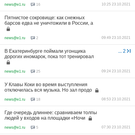
10:25 23.10.2021
news@e1.ru
16
Пятнистое сокровище: как снежных
барсов едва не уничтожили в России, а
09:49 23.10.2021
news@e1.ru
2
В Екатеринбурге поймали угонщика
...
2
дорогих иномарок, пока тот тренировал
09:24 23.10.2021
news@e1.ru
25
У Клавы Коки во время выступления
отключилась вся музыка. Но зал продо
08:53 23.10.2021
news@e1.ru
18
Где очередь длиннее: сравниваем толпы
людей у входов на площадки «Ночи
07:30 23.10.2021
news@e1.ru
5