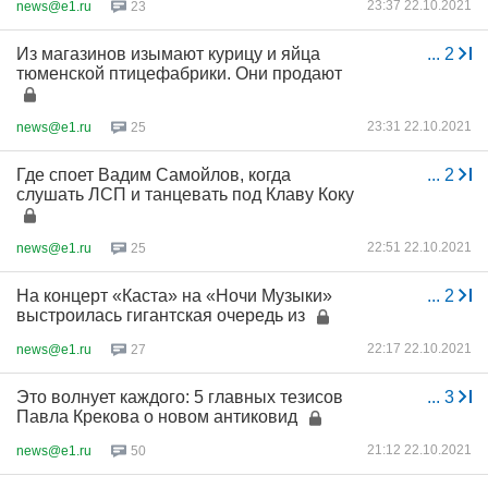
23:37 22.10.2021
news@e1.ru
23
Из магазинов изымают курицу и яйца
...
2
тюменской птицефабрики. Они продают
23:31 22.10.2021
news@e1.ru
25
Где споет Вадим Самойлов, когда
...
2
слушать ЛСП и танцевать под Клаву Коку
22:51 22.10.2021
news@e1.ru
25
На концерт «Каста» на «Ночи Музыки»
...
2
выстроилась гигантская очередь из
22:17 22.10.2021
news@e1.ru
27
Это волнует каждого: 5 главных тезисов
...
3
Павла Крекова о новом антиковид
21:12 22.10.2021
news@e1.ru
50