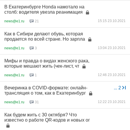
В Екатеринбурге Honda намотало на
столб: водителя увезла реанимация
15:15 23.10.2021
news@e1.ru
21
Как в Сибири делают обувь, которая
продается по всей стране. Но зарпла
13:04 23.10.2021
news@e1.ru
3
Мифы и правда о видах женского рака,
которые мешают жить (чек-лист, чт
12:46 23.10.2021
news@e1.ru
1
Вечеринка в COVID-формате: онлайн-
...
2
трансляция о том, как в Екатеринбург
12:22 23.10.2021
news@e1.ru
31
Как будем жить с 30 октября? Что
известно о работе QR-кодов и новых ог