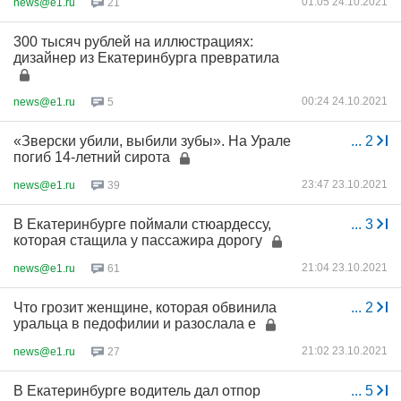
01:05 24.10.2021
news@e1.ru
21
300 тысяч рублей на иллюстрациях:
дизайнер из Екатеринбурга превратила
00:24 24.10.2021
news@e1.ru
5
«Зверски убили, выбили зубы». На Урале
...
2
погиб 14-летний сирота
23:47 23.10.2021
news@e1.ru
39
В Екатеринбурге поймали стюардессу,
...
3
которая стащила у пассажира дорогу
21:04 23.10.2021
news@e1.ru
61
Что грозит женщине, которая обвинила
...
2
уральца в педофилии и разослала е
21:02 23.10.2021
news@e1.ru
27
В Екатеринбурге водитель дал отпор
...
5