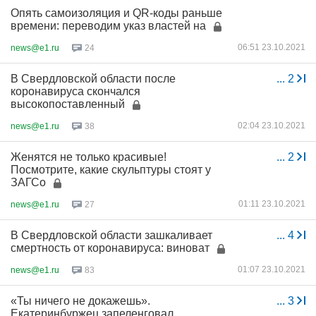
Опять самоизоляция и QR-коды раньше
времени: переводим указ властей на
06:51 23.10.2021
news@e1.ru
24
В Свердловской области после
...
2
коронавируса скончался
высокопоставленный
02:04 23.10.2021
news@e1.ru
38
Женятся не только красивые!
...
2
Посмотрите, какие скульптуры стоят у
ЗАГСо
01:11 23.10.2021
news@e1.ru
27
В Свердловской области зашкаливает
...
4
смертность от коронавируса: виноват
01:07 23.10.2021
news@e1.ru
83
«Ты ничего не докажешь».
...
3
Екатеринбуржец запеленговал