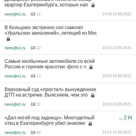
квартир Екатеринбурга, которые нап
14:39 13.09.2021
news@e1.ru
11
В Кольцово экстренно сел самолет
«Уральских авиалиний», летящий из Мос
14:32 13.09.2021
news@e1.ru
12
Самые необычные автомобили со всей
России и горячие красотки: фото с ч
14:25 13.09.2021
news@e1.ru
13
Верховный суд «простил» вынужденное
ДТП на встречке. Выясняем, чем это
14:21 13.09.2021
news@e1.ru
21
«Дал ногой под задницу». Многодетный
...
2
отец в Екатеринбурге убил знакомо
14:12 13.09.2021
news@e1.ru
40