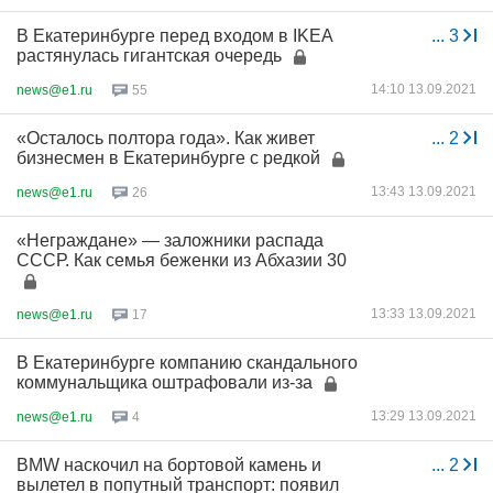
В Екатеринбурге перед входом в IKEA
...
3
растянулась гигантская очередь
14:10 13.09.2021
news@e1.ru
55
«Осталось полтора года». Как живет
...
2
бизнесмен в Екатеринбурге с редкой
13:43 13.09.2021
news@e1.ru
26
«Неграждане» — заложники распада
СССР. Как семья беженки из Абхазии 30
13:33 13.09.2021
news@e1.ru
17
В Екатеринбурге компанию скандального
коммунальщика оштрафовали из-за
13:29 13.09.2021
news@e1.ru
4
BMW наскочил на бортовой камень и
...
2
вылетел в попутный транспорт: появил