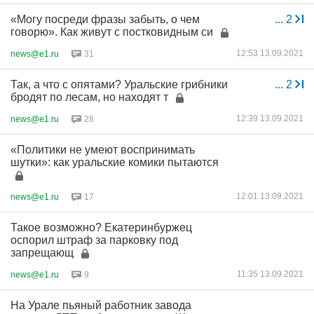
«Могу посреди фразы забыть, о чем
...
2
говорю». Как живут с постковидным си
12:53 13.09.2021
news@e1.ru
31
Так, а что с опятами? Уральские грибники
...
2
бродят по лесам, но находят т
12:39 13.09.2021
news@e1.ru
28
«Политики не умеют воспринимать
шутки»: как уральские комики пытаются
12:01 13.09.2021
news@e1.ru
17
Такое возможно? Екатеринбуржец
оспорил штраф за парковку под
запрещающ
11:35 13.09.2021
news@e1.ru
9
На Урале пьяный работник завода