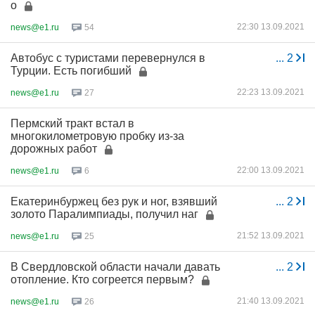
о
22:30 13.09.2021
news@e1.ru
54
Автобус с туристами перевернулся в
...
2
Турции. Есть погибший
22:23 13.09.2021
news@e1.ru
27
Пермский тракт встал в
многокилометровую пробку из-за
дорожных работ
22:00 13.09.2021
news@e1.ru
6
Екатеринбуржец без рук и ног, взявший
...
2
золото Паралимпиады, получил наг
21:52 13.09.2021
news@e1.ru
25
В Свердловской области начали давать
...
2
отопление. Кто согреется первым?
21:40 13.09.2021
news@e1.ru
26