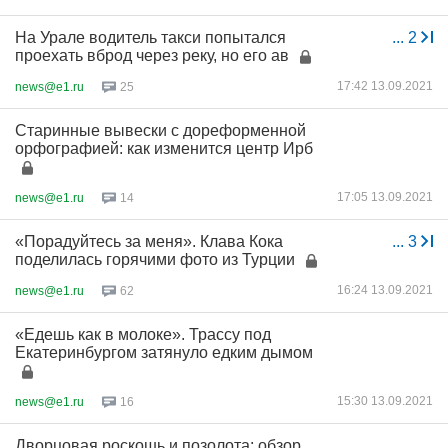
На Урале водитель такси попытался
...
2
проехать вброд через реку, но его ав
17:42 13.09.2021
news@e1.ru
25
Старинные вывески с дореформенной
орфографией: как изменится центр Ирб
17:05 13.09.2021
news@e1.ru
14
«Порадуйтесь за меня». Клава Кока
...
3
поделилась горячими фото из Турции
16:24 13.09.2021
news@e1.ru
62
«Едешь как в молоке». Трассу под
Екатеринбургом затянуло едким дымом
15:30 13.09.2021
news@e1.ru
16
Дворцовая роскошь и позолота: обзор