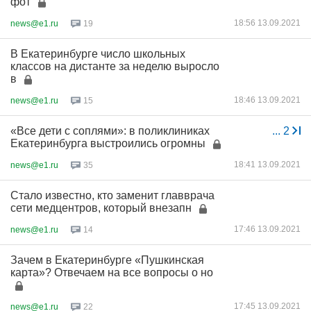
фот
18:56 13.09.2021
news@e1.ru
19
В Екатеринбурге число школьных
классов на дистанте за неделю выросло
в
18:46 13.09.2021
news@e1.ru
15
«Все дети с соплями»: в поликлиниках
...
2
Екатеринбурга выстроились огромны
18:41 13.09.2021
news@e1.ru
35
Стало известно, кто заменит главврача
сети медцентров, который внезапн
17:46 13.09.2021
news@e1.ru
14
Зачем в Екатеринбурге «Пушкинская
карта»? Отвечаем на все вопросы о но
17:45 13.09.2021
news@e1.ru
22