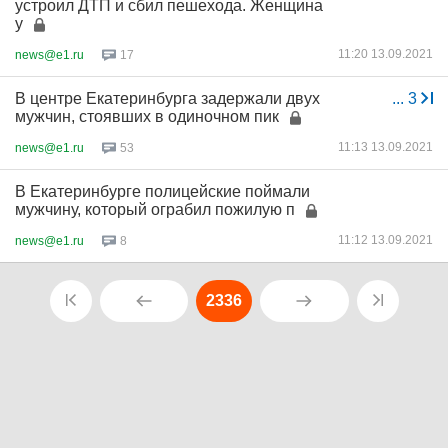
устроил ДТП и сбил пешехода. Женщина
у
11:20 13.09.2021
news@e1.ru
17
В центре Екатеринбурга задержали двух
...
3
мужчин, стоявших в одиночном пик
11:13 13.09.2021
news@e1.ru
53
В Екатеринбурге полицейские поймали
мужчину, который ограбил пожилую п
11:12 13.09.2021
news@e1.ru
8
2336