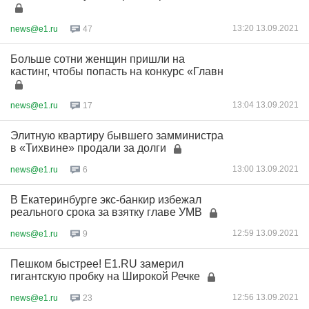
13:20 13.09.2021
news@e1.ru
47
Больше сотни женщин пришли на
кастинг, чтобы попасть на конкурс «Главн
13:04 13.09.2021
news@e1.ru
17
Элитную квартиру бывшего замминистра
в «Тихвине» продали за долги
13:00 13.09.2021
news@e1.ru
6
В Екатеринбурге экс-банкир избежал
реального срока за взятку главе УМВ
12:59 13.09.2021
news@e1.ru
9
Пешком быстрее! E1.RU замерил
гигантскую пробку на Широкой Речке
12:56 13.09.2021
news@e1.ru
23