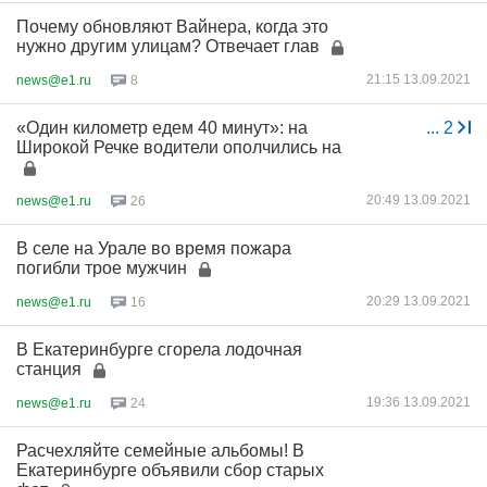
Почему обновляют Вайнера, когда это
нужно другим улицам? Отвечает глав
21:15 13.09.2021
news@e1.ru
8
«Один километр едем 40 минут»: на
...
2
Широкой Речке водители ополчились на
20:49 13.09.2021
news@e1.ru
26
В селе на Урале во время пожара
погибли трое мужчин
20:29 13.09.2021
news@e1.ru
16
В Екатеринбурге сгорела лодочная
станция
19:36 13.09.2021
news@e1.ru
24
Расчехляйте семейные альбомы! В
Екатеринбурге объявили сбор старых