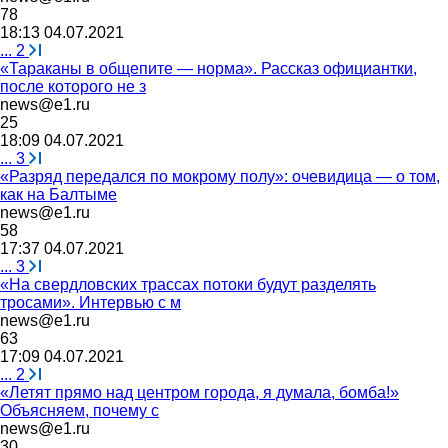
78
18:13 04.07.2021
...
2
«Тараканы в общепите — норма». Рассказ официантки,
после которого не з
news@e1.ru
25
18:09 04.07.2021
...
3
«Разряд передался по мокрому полу»: очевидица — о том,
как на Балтыме
news@e1.ru
58
17:37 04.07.2021
...
3
«На свердловских трассах потоки будут разделять
тросами». Интервью с м
news@e1.ru
63
17:09 04.07.2021
...
2
«Летят прямо над центром города, я думала, бомба!»
Объясняем, почему с
news@e1.ru
30