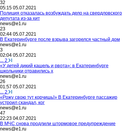
32
05:15 05.07.2021
Полиция отказалась возбуждать дело на свердловского
депутата из-за хит
news@e1.ru
23
02:44 05.07.2021
В Екатеринбурге после взрыва загорелся частный дом
news@e1.ru
3
02:04 05.07.2021
...
2
«У детей дикий кашель и рвота»: в Екатеринбурге
школьники отравились х
news@e1.ru
26
01:57 05.07.2021
...
2
«Рожу свою тут корчишь!» В Екатеринбурге пассажир
устроил скандал, ког
news@e1.ru
47
22:23 04.07.2021
В МЧС снова продлили штормовое предупреждение
news@e1.ru