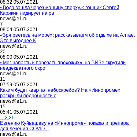
08:32 05.07.2021
«Вода зашла через машину сверху»: гонщик Сергей
Карякин лидирует на ра
news@e1.ru
7
08:04 05.07.2021
«Зря рветесь на море»: рассказываем об отдыхе на Алтае.
Это выгоднее К
news@e1.ru
20
08:00 05.07.2021
«Мог напасть и порезать прохожих»: на ВИЗе скрутили
неадекватного окро
news@e1.ru
11
07:59 05.07.2021
Каким будет квартал небоскребов? На «Иннопроме»
раскрыли подробности с
news@e1.ru
15
05:41 05.07.2021
...
2
Евгению Куйвашеву на «Иннопроме» показали препарат
для лечения COVID-1
news@e1.ru