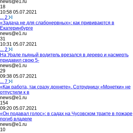
news@e1.ru
18
10:58 05.07.2021
...
2
«Задача не для слабонервных»: как прививаются в
Екатеринбурге
news@e1.ru
31
10:31 05.07.2021
...
2
На Урале пьяный водитель врезался в дерево и насмерть
придавил свою 5-
news@e1.ru
29
09:38 05.07.2021
...
7
«Как работа, так сразу дохнете». Сотрудницу «Монетки» не
отпустили к в
news@e1.ru
154
09:20 05.07.2021
«Он подавал голос»: в садах на Чусовском тракте в пожаре
погиб владеле
news@e1.ru
10