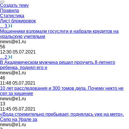
Создать тему
Правила
Статистика
Лист блокировок
...
3
Мошенники взломали госуслуги и набрали кредитов на
уральскую учительни
news@e1.ru
56
12:30 05.07.2021
...
2
В Академическом мужчина решил проучить 8-летнего
ребенка, поднял его н
news@e1.ru
46
11:48 05.07.2021
10 лет расследования и 300 томов дела. Почему никто не
сел за хищение
news@e1.ru
13
11:45 05.07.2021
«Вода стремительно прибывает, поднялась уже на метр».
Село на Урале за
news@e1.ru