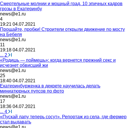
Смертельные молнии и мощный град. 10 эпичных кадров
грозы в Екатеринбу
news@e1.ru
4
19:21 04.07.2021
Прощайте, пробки! Строители открыли движение по мосту
на Бебеля
news@e1.ru
11
19:18 04.07.2021
...
2
«Родишь — поймешь»: когда вернется прежний секс и
исчезнет обвисший жи
news@e1.ru
25
18:40 04.07.2021
Екатеринбурженка в декрете научилась делать
миниатюрных пупсов по фото
news@e1.ru
17
18:36 04.07.2021
...
4
«Пускай лапу теперь сосут». Репортаж из села, где фермер
стал выдавать
news@e1.ru