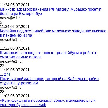
7
11:34 05.07.2021
Министр здравоохранения РФ Михаил Мурашко посетит
больницы Екатеринбур
news@e1.ru
5
11:34 05.07.2021
Кофейня под лестницей: как маленькое заведение выжило
в пандемию и спа
news@e1.ru
11
11:22 05.07.2021
Шикарная Lamborghini, новые троллейбусы и роботы:
смотрим самые интере
news@e1.ru
22
11:19 05.07.2021
...
2
Полиция поймала парня, который на Вайнера ограбил
студента, угрожая ем
news@e1.ru
28
11:03 05.07.2021
«Кучи фекалий и нереальная вонь»: маломобильный
екатеринбуржец — о лиф