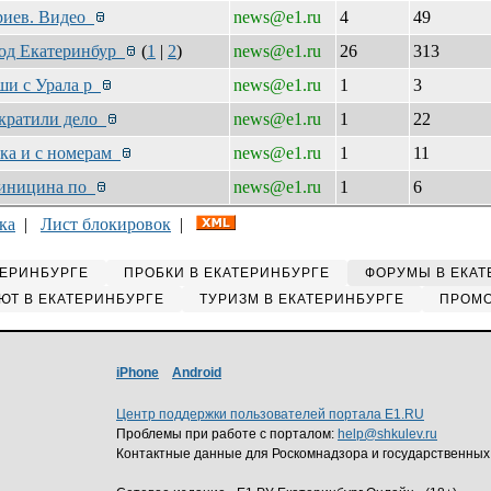
ориев. Видео
news@e1.ru
4
49
под Екатеринбур
(
1
|
2
)
news@e1.ru
26
313
нши с Урала р
news@e1.ru
1
3
екратили дело
news@e1.ru
1
22
нка и с номерам
news@e1.ru
1
11
 Синицина по
news@e1.ru
1
6
ка
|
Лист блокировок
|
ТЕРИНБУРГЕ
ПРОБКИ В ЕКАТЕРИНБУРГЕ
ФОРУМЫ В ЕКАТ
ЮТ В ЕКАТЕРИНБУРГЕ
ТУРИЗМ В ЕКАТЕРИНБУРГЕ
ПРОМО
iPhone
Android
Центр поддержки пользователей портала E1.RU
Проблемы при работе с порталом:
help@shkulev.ru
Контактные данные для Роскомнадзора и государственных