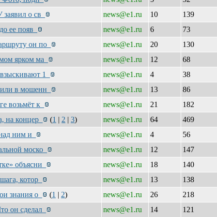
У заявил о св
news@e1.ru
10
139
 до ее появ
news@e1.ru
6
73
маршруту он по
news@e1.ru
20
130
амом ярком ма
news@e1.ru
12
68
й взыскивают 1
news@e1.ru
4
38
инили в мошенн
news@e1.ru
13
86
рге возьмёт к
news@e1.ru
21
182
а, на концер
(
1
|
2
|
3
)
news@e1.ru
64
469
к над ним и
news@e1.ru
4
56
дальной моско
news@e1.ru
12
147
ятке» объясни
news@e1.ru
18
140
 шага, котор
news@e1.ru
13
138
вои знания о
(
1
|
2
)
news@e1.ru
26
218
Что он сделал
news@e1.ru
14
121