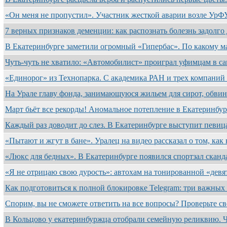
«Он меня не пропустил». Участник жесткой аварии возле УрФ
7 верных признаков деменции: как распознать болезнь задолго
В Екатеринбурге заметили огромный «Гипербас». По какому 
Чуть-чуть не хватило: «Автомобилист» проиграл уфимцам в с
«Единорог» из Технопарка. С академика РАН и трех компани
На Урале главу фонда, занимающуюся жильем для сирот, обв
Март бьёт все рекорды! Аномальное потепление в Екатеринбу
Каждый раз доводит до слез. В Екатеринбурге выступит певиц
«Пытают и жгут в бане». Уралец на видео рассказал о том, ка
«Люкс для бедных». В Екатеринбурге появился спортзал скан
«Я не отрицаю свою дурость»: автохам на тонированной «дев
Как подготовиться к полной блокировке Telegram: три важных
Спорим, вы не сможете ответить на все вопросы? Проверьте с
В Кольцово у екатеринбуржца отобрали семейную реликвию. 