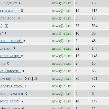
? 8 идей от
news@e1.ru
4
18
ностях жизни
news@e1.ru
14
115
есте! Хоро
news@e1.ru
3
13
|
2
|
3
)
news@e1.ru
73
584
ут?
news@e1.ru
10
80
мена — его об
news@e1.ru
3
46
оснется
news@e1.ru
22
147
я колонка жу
news@e1.ru
15
145
ссии
news@e1.ru
2
15
ема. Новости
news@e1.ru
6
63
упном офиснике
(
1
|
2
)
news@e1.ru
39
371
ропорту Стамб
news@e1.ru
3
22
кеанариума и п
news@e1.ru
2
6
и возле УрФУ
news@e1.ru
14
147
. Фото, подн
news@e1.ru
5
32