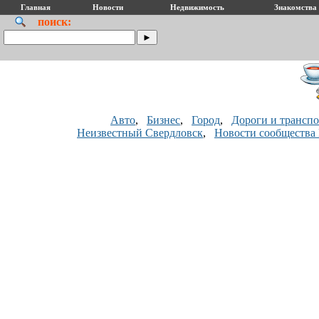
Главная
Новости
Недвижимость
Знакомства
поиск:
Авто
,
Бизнес
,
Город
,
Дороги и транспо
Неизвестный Свердловск
,
Новости сообщества