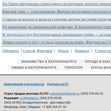
На Урале обрушилась стена одного из крупных детских санат
Каждый день — спецоперация. Жители коттеджного поселка 
Ставила на колени и морила голодом: жертва жестокой опеку
От коррупции до американской разведки. В Екатеринбурге пр
В лесополосе под Ростовом нашли брошенные гробы — из ци
Лезвие попало в ногу, со льда уносили на руках. Фигуристка
Обновить
|
Список Форумов
|
Поиск
|
Правила
|
Статисти
ЗНАКОМСТВА В ЕКАТЕРИНБУРГЕ
ПОГОДА В ЕКА
АФИША В ЕКАТЕРИНБУРГЕ
ГОРОСКОП
КУРСЫ ВАЛ
Информация для клиентов
Реклама на Е1
Отдел продаж рекламы Е1.РУ:
reklamae1@iportal.ru
, (343) 379-49-10
Редакция:
e1@iportal.ru
, (343) 379-49-95,
(343) 34-555-34 (круглосуточно - для новостей)
WhatsApp, Viber, Telegram: +7 909 704-57-70