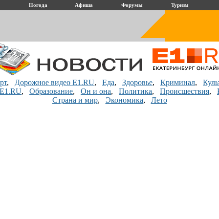
Погода
Афиша
Форумы
Туризм
рт
,
Дорожное видео E1.RU
,
Еда
,
Здоровье
,
Криминал
,
Куль
 E1.RU
,
Образование
,
Он и она
,
Политика
,
Происшествия
,
Страна и мир
,
Экономика
,
Лето