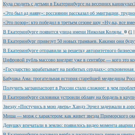
Куда сходить с детьми в Екатеринбурге на весенних каникулах
«Это был ад наяву»: россиянин рассказал об эмиграции, труд
«Это позор»: кто победил в третьем сезоне шоу «Ну-ка, все вм
В Екатеринбурге появится улица имени Николая Коляды
(
1
В Екатеринбург привезут 50 новых трамваев. Какими они буд
В Екатеринбурге отправили за решетку авторитетного бизнес
Цифровой рубль массово внедрят уже в сентябре — кого это к
«Государство зарабатывает на разбитых сердцах»: откровенна
Бабушка Ама: трогательная история старейшей медведицы Ро
Получить загранпаспорт в России стало сложнее: в чем пробл
В Екатеринбурге силовики устроили облаву на бордель в кр
Звезду «Постучись в мою дверь» Хандэ Эрчел задержали в аэ
Миша — морж с характером: как живет звезда Приморского о
Девушку впечатали в землю: появилось видео момента авари
В Екатеринбурге расцвела верба и распустились первые цветы