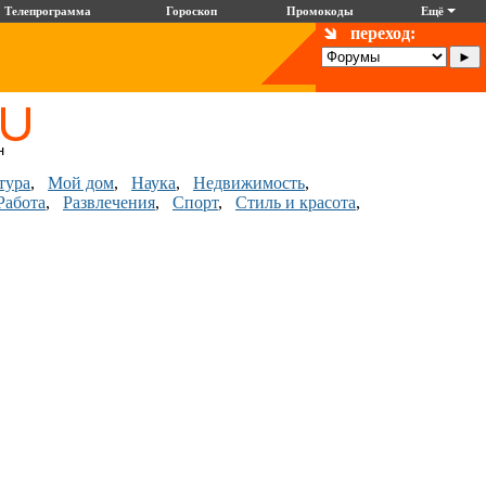
Телепрограмма
Гороскоп
Промокоды
Ещё
переход:
тура
,
Мой дом
,
Наука
,
Недвижимость
,
Работа
,
Развлечения
,
Спорт
,
Стиль и красота
,