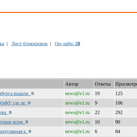
ка
|
Лист блокировок
|
Он-лайн:
28
Автор
Ответы
Просмотр
инбурга вышли
news@e1.ru
19
125
УрФУ, где ле
news@e1.ru
9
106
дева
news@e1.ru
22
292
оторое всем
news@e1.ru
10
90
 популярная а
news@e1.ru
6
84