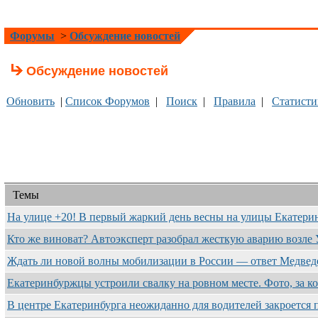
Форумы
>
Обсуждение новостей
Обсуждение новостей
Обновить
|
Список Форумов
|
Поиск
|
Правила
|
Статисти
Темы
На улице +20! В первый жаркий день весны на улицы Екатер
Кто же виноват? Автоэксперт разобрал жесткую аварию возле 
Ждать ли новой волны мобилизации в России — ответ Медве
Екатеринбуржцы устроили свалку на ровном месте. Фото, за к
В центре Екатеринбурга неожиданно для водителей закроется