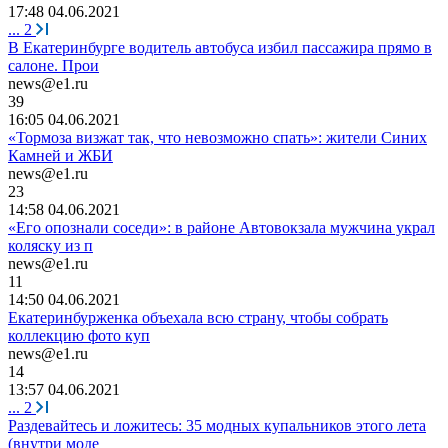
17:48 04.06.2021
...
2
В Екатеринбурге водитель автобуса избил пассажира прямо в
салоне. Прои
news@e1.ru
39
16:05 04.06.2021
«Тормоза визжат так, что невозможно спать»: жители Синих
Камней и ЖБИ
news@e1.ru
23
14:58 04.06.2021
«Его опознали соседи»: в районе Автовокзала мужчина украл
коляску из п
news@e1.ru
11
14:50 04.06.2021
Екатеринбурженка объехала всю страну, чтобы собрать
коллекцию фото куп
news@e1.ru
14
13:57 04.06.2021
...
2
Раздевайтесь и ложитесь: 35 модных купальников этого лета
(внутри моде