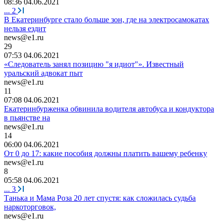
08:36 04.06.2021
...
2
В Екатеринбурге стало больше зон, где на электросамокатах
нельзя ездит
news@e1.ru
29
07:53 04.06.2021
«Следователь занял позицию "я идиот"». Известный
уральский адвокат пыт
news@e1.ru
11
07:08 04.06.2021
Екатеринбурженка обвинила водителя автобуса и кондуктора
в пьянстве на
news@e1.ru
14
06:00 04.06.2021
От 0 до 17: какие пособия должны платить вашему ребенку
news@e1.ru
8
05:58 04.06.2021
...
3
Танька и Мама Роза 20 лет спустя: как сложилась судьба
наркоторговок,
news@e1.ru