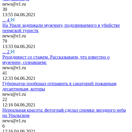
news@e1.ru
30
13:55 04.06.2021
...
4
На Урале задержали мужчину, подозреваемого в убийстве
пермской туристк
news@e1.ru
79
13:33 04.06.2021
...
2
Рецидивист со стажем. Рассказываем, что известно о
мужчине, сознавшемс
news@e1.ru
41
12:33 04.06.2021
Губернатор пообещал отправить в санаторий пожарным
десантникам, которы
news@e1.ru
22
12:16 04.06.2021
Нереальная красота: фотограф сделал снимки звездного неба
на Уральском
news@e1.ru
6
12:16 04.06.2021