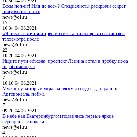
10:36 04.06.2021
Всем поп-ит! Или не всем? Специалисты раскрыли секрет
популярности игр
news@e1.ru
15
10:34 04.06.2021
«Я помню все твои трещинки»: за что чаще всего лишают
техосмотра после
news@e1.ru
22
10:20 04.06.2021
Ищите пути объезда: проспект Ленина встал в пробку из-за
неработающего
news@e1.ru
7
10:16 04.06.2021
Мужчину, который украл коляску из подъезда в районе
Автовокзала, пойма
news@e1.ru
7
09:26 04.06.2021
В небе над Екатеринбургом появились первые яркие
серебристые облака
news@e1.ru
4