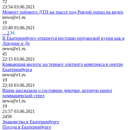
72
23:54 03.06.2021
Момент лобового ДТП на трассе под Ревдой попал на видео
news@e1.ru
19
22:49 03.06.2021
...
2
В Екатеринбурге откроется ресторан перуанской кухни как в
Лондоне и Ду
news@e1.ru
45
22:15 03.06.2021
Крякающая милота: на террасе элитного комплекса в центре
Екатеринбурга
news@e1.ru
19
22:10 03.06.2021
Врачи рассказали о состоянии девочки, которую ранил
химмашевский стрел
news@e1.ru
19
21:57 03.06.2021
2459
Знакомства в Екатеринбурге
Погода в Екатеринбурге