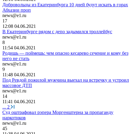
Добровольцы из Екатеринбурга 10 дней будут искать в горах
Абхазии проп
news@e1.ru
17
12:08 04.06.2021
В Екатеринбурге рядом с депо задымился троллейбус
news@e1.ru
8
11:54 04.06.2021
Родишь — поймешь: чем опасно кесарево сечение и кому без
него не стать
news@e1.ru
9
11:48 04.06.2021
Под Ревдой пожилой мужчина выехал на встречку и устроил
массовое ДТП
news@e1.ru
14
11:41 04.06.2021
...
2
Суд оштрафовал рэпера Моргенштерна за пропаганду
наркотиков
news@e1.ru
45
11:38 04.06.2021