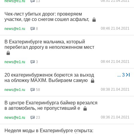
08:51 21.04.2021
news@e1.ru
13
Чек-лист убитых дорог: проверяем
участки, где со снегом сошел асфальт,
08:46 21.04.2021
news@e1.ru
8
В Екатеринбурге мальчика, который
перебегал дорогу в неположенном мест
08:44 21.04.2021
news@e1.ru
3
20 екатеринбурженок борются за выход
...
3
на обложку MAXIM. Выбираем самую
08:38 21.04.2021
news@e1.ru
58
В центре Екатеринбурга байкер врезался
в автомобиль, не пропустивший е
08:36 21.04.2021
news@e1.ru
23
Неделя моды в Екатеринбурге открыта: