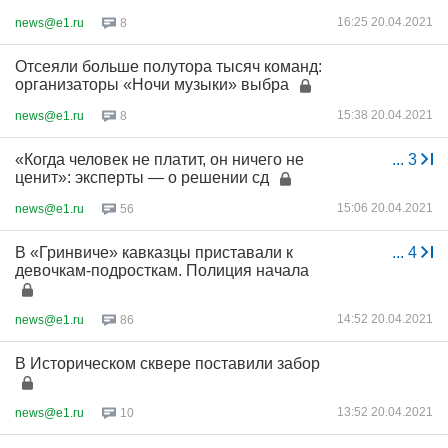
16:25 20.04.2021
news@e1.ru
8
Отсеяли больше полутора тысяч команд:
организаторы «Ночи музыки» выбра
15:38 20.04.2021
news@e1.ru
8
«Когда человек не платит, он ничего не
...
3
ценит»: эксперты — о решении сд
15:06 20.04.2021
news@e1.ru
56
В «Гринвиче» кавказцы приставали к
...
4
девочкам-подросткам. Полиция начала
14:52 20.04.2021
news@e1.ru
86
В Историческом сквере поставили забор
13:52 20.04.2021
news@e1.ru
10