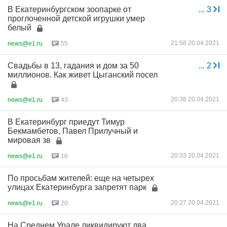
В Екатеринбургском зоопарке от
...
3
проглоченной детской игрушки умер
белый
21:58 20.04.2021
news@e1.ru
55
Свадьбы в 13, гадания и дом за 50
...
2
миллионов. Как живет Цыганский посел
20:38 20.04.2021
news@e1.ru
43
В Екатеринбург приедут Тимур
Бекмамбетов, Павел Прилучный и
мировая зв
20:33 20.04.2021
news@e1.ru
16
По просьбам жителей: еще на четырех
улицах Екатеринбурга запретят парк
20:27 20.04.2021
news@e1.ru
20
На Среднем Урале ликвидируют два