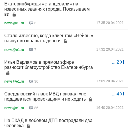
Екатеринбуржцы «станцевали» на
известных зданиях города. Показываем
ви
17:35 20.04.2021
news@e1.ru
6
Стало известно, когда клиентам «Нейвы»
начнут возвращать деньги
17:32 20.04.2021
news@e1.ru
7
Илья Варламов в прямом эфире
...
2
разносит благоустройство Екатеринбурга
17:09 20.04.2021
news@e1.ru
36
Свердловский главк МВД призвал «не
...
4
поддаваться провокации» и не ходить
16:40 20.04.2021
news@e1.ru
86
На ЕКАД в лобовом ДТП пострадали два
человека