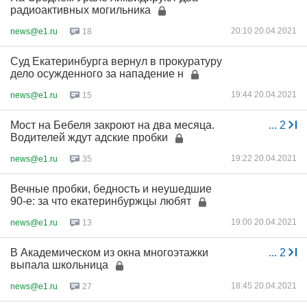
радиоактивных могильника
20:10 20.04.2021
news@e1.ru
18
Суд Екатеринбурга вернул в прокуратуру
дело осужденного за нападение н
19:44 20.04.2021
news@e1.ru
15
Мост на Бебеля закроют на два месяца.
...
2
Водителей ждут адские пробки
19:22 20.04.2021
news@e1.ru
35
Вечные пробки, бедность и неушедшие
90-е: за что екатеринбуржцы любят
19:00 20.04.2021
news@e1.ru
13
В Академическом из окна многоэтажки
...
2
выпала школьница
18:45 20.04.2021
news@e1.ru
27