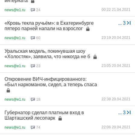
интерната
00:22 21.04.2021
news@e1.ru
24
«Кровь текла ручьём»: в Екатеринбурге
...
3
пятеро парней напали на взрослог
23:19 20.04.2021
news@e1.ru
60
Уральская модель, покинувшая шоу
«Холостяк», заявила, что никогда не б
23:05 20.04.2021
news@e1.ru
23
Откровение ВИЧ-инфицированного:
«Был наркоманом, сидел, а теперь спаса
22:38 20.04.2021
news@e1.ru
18
Губернатор сделал платным вход в
...
3
Шарташский лесопарк
22:06 20.04.2021
news@e1.ru
74