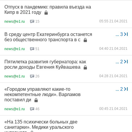
Отпуск в пандемию: правила въезда на
Кипр в 2021 году
05:55 21.04.2021
news@e1.ru
15
В среду центр Екатеринбурга останется
...
3
без общественного транспорта в с
04:40 21.04.2021
news@e1.ru
51
Пятилетка развития губернатора: как
...
2
росли доходы Евгения Куйвашева
04:28 21.04.2021
news@e1.ru
26
«Городом управляют какие-то
...
2
некомпетентные люди». Варламов
поставил ди
00:45 21.04.2021
news@e1.ru
46
«На 135 психически больных две
санитарки». Медики уральского