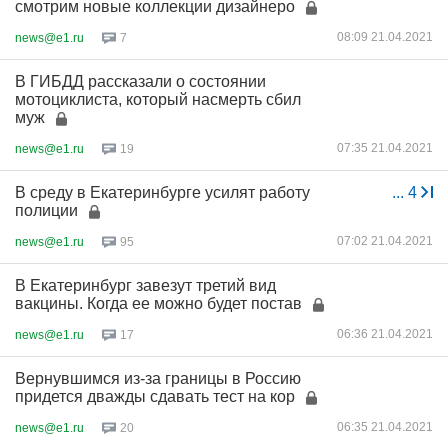
смотрим новые коллекции дизайнеро
08:09 21.04.2021
news@e1.ru
7
В ГИБДД рассказали о состоянии
мотоциклиста, который насмерть сбил
муж
07:35 21.04.2021
news@e1.ru
19
В среду в Екатеринбурге усилят работу
...
4
полиции
07:02 21.04.2021
news@e1.ru
95
В Екатеринбург завезут третий вид
вакцины. Когда ее можно будет постав
06:36 21.04.2021
news@e1.ru
17
Вернувшимся из-за границы в Россию
придется дважды сдавать тест на кор
06:35 21.04.2021
news@e1.ru
20