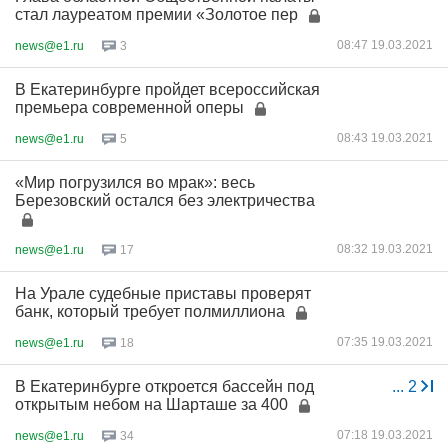
стал лауреатом премии «Золотое пер
08:47 19.03.2021
news@e1.ru
3
В Екатеринбурге пройдет всероссийская
премьера современной оперы
08:43 19.03.2021
news@e1.ru
5
«Мир погрузился во мрак»: весь
Березовский остался без электричества
08:32 19.03.2021
news@e1.ru
17
На Урале судебные приставы проверят
банк, который требует полмиллиона
07:35 19.03.2021
news@e1.ru
18
В Екатеринбурге откроется бассейн под
...
2
открытым небом на Шарташе за 400
07:18 19.03.2021
news@e1.ru
34