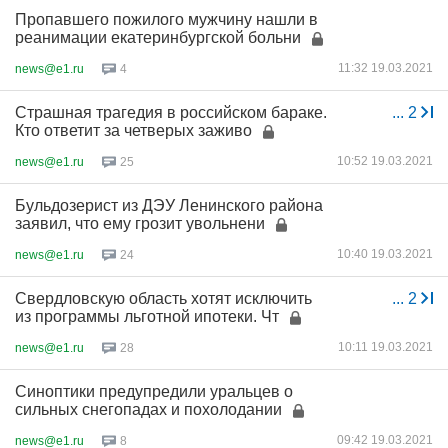
Пропавшего пожилого мужчину нашли в
реанимации екатеринбургской больни
11:32 19.03.2021
news@e1.ru
4
Страшная трагедия в российском бараке.
...
2
Кто ответит за четверых заживо
10:52 19.03.2021
news@e1.ru
25
Бульдозерист из ДЭУ Ленинского района
заявил, что ему грозит увольнени
10:40 19.03.2021
news@e1.ru
24
Свердловскую область хотят исключить
...
2
из программы льготной ипотеки. Чт
10:11 19.03.2021
news@e1.ru
28
Синоптики предупредили уральцев о
сильных снегопадах и похолодании
09:42 19.03.2021
news@e1.ru
8