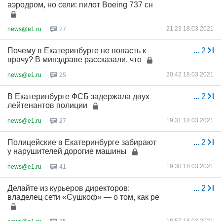
аэродром, но сели: пилот Boeing 737 сн
21:23 18.03.2021
news@e1.ru
27
Почему в Екатеринбурге не попасть к
...
2
врачу? В минздраве рассказали, что
20:42 18.03.2021
news@e1.ru
25
В Екатеринбурге ФСБ задержала двух
...
2
лейтенантов полиции
19:31 18.03.2021
news@e1.ru
27
Полицейские в Екатеринбурге забирают
...
2
у нарушителей дорогие машины
19:30 18.03.2021
news@e1.ru
41
Делайте из курьеров директоров:
...
2
владелец сети «Сушкоф» — о том, как ре