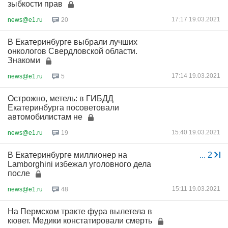
зыбкости прав
17:17 19.03.2021
news@e1.ru
20
В Екатеринбурге выбрали лучших
онкологов Свердловской области.
Знакоми
17:14 19.03.2021
news@e1.ru
5
Острожно, метель: в ГИБДД
Екатеринбурга посоветовали
автомобилистам не
15:40 19.03.2021
news@e1.ru
19
В Екатеринбурге миллионер на
...
2
Lamborghini избежал уголовного дела
после
15:11 19.03.2021
news@e1.ru
48
На Пермском тракте фура вылетела в
кювет. Медики констатировали смерть