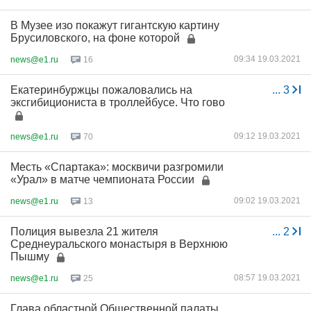
В Музее изо покажут гигантскую картину
Брусиловского, на фоне которой
09:34 19.03.2021
news@e1.ru
16
Екатеринбуржцы пожаловались на
...
3
эксгибициониста в троллейбусе. Что гово
09:12 19.03.2021
news@e1.ru
70
Месть «Спартака»: москвичи разгромили
«Урал» в матче чемпионата России
09:02 19.03.2021
news@e1.ru
13
Полиция вывезла 21 жителя
...
2
Среднеуральского монастыря в Верхнюю
Пышму
08:57 19.03.2021
news@e1.ru
25
Глава областной Общественной палаты