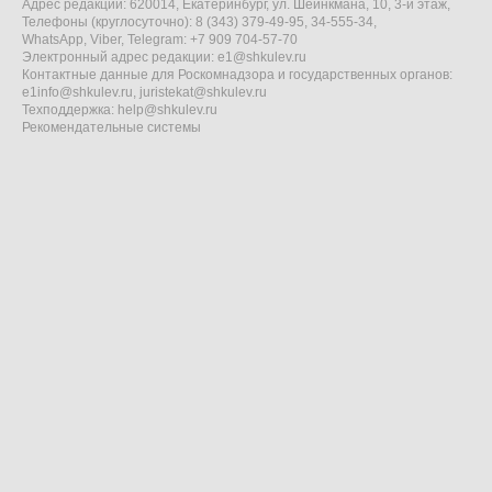
Адрес редакции: 620014, Екатеринбург, ул. Шейнкмана, 10, 3-й этаж,
Телефоны (круглосуточно): 8 (343) 379-49-95, 34-555-34,
WhatsApp, Viber, Telegram: +7 909 704-57-70
Электронный адрес редакции:
e1@shkulev.ru
Контактные данные для Роскомнадзора и государственных органов:
e1info@shkulev.ru
,
juristekat@shkulev.ru
Техподдержка:
help@shkulev.ru
Рекомендательные системы