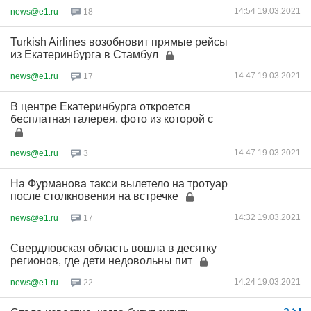
14:54 19.03.2021
news@e1.ru
18
Turkish Airlines возобновит прямые рейсы
из Екатеринбурга в Стамбул
14:47 19.03.2021
news@e1.ru
17
В центре Екатеринбурга откроется
бесплатная галерея, фото из которой с
14:47 19.03.2021
news@e1.ru
3
На Фурманова такси вылетело на тротуар
после столкновения на встречке
14:32 19.03.2021
news@e1.ru
17
Свердловская область вошла в десятку
регионов, где дети недовольны пит
14:24 19.03.2021
news@e1.ru
22