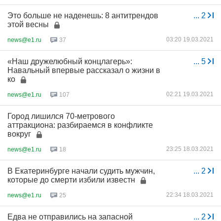
Это больше не наденешь: 8 антитрендов
...
2
этой весны
03:20 19.03.2021
news@e1.ru
37
«Наш дружелюбный концлагерь»:
...
5
Навальный впервые рассказал о жизни в
ко
02:21 19.03.2021
news@e1.ru
107
Город лишился 70-метрового
аттракциона: разбираемся в конфликте
вокруг
23:25 18.03.2021
news@e1.ru
18
В Екатеринбурге начали судить мужчин,
...
2
которые до смерти избили известн
22:34 18.03.2021
news@e1.ru
25
Едва не отправились на запасной
...
2