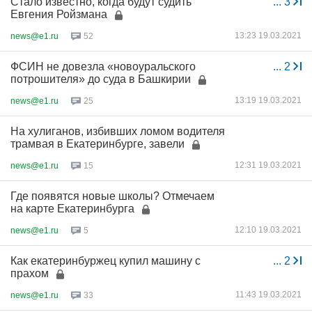
Стало известно, когда будут судить
...
3
Евгения Ройзмана
13:23 19.03.2021
news@e1.ru
52
ФСИН не довезла «новоуральского
...
2
потрошителя» до суда в Башкирии
13:19 19.03.2021
news@e1.ru
25
На хулиганов, избивших ломом водителя
трамвая в Екатеринбурге, завели
12:31 19.03.2021
news@e1.ru
15
Где появятся новые школы? Отмечаем
на карте Екатеринбурга
12:10 19.03.2021
news@e1.ru
5
Как екатеринбуржец купил машину с
...
2
прахом
11:43 19.03.2021
news@e1.ru
33