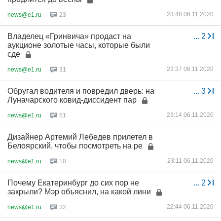
23:48 06.11.2020
news@e1.ru
23
Владелец «Гринвича» продаст на
...
2
аукционе золотые часы, которые были
сде
23:37 06.11.2020
news@e1.ru
31
Обругал водителя и повредил дверь: на
...
3
Луначарского ковид-диссидент пар
23:14 06.11.2020
news@e1.ru
51
Дизайнер Артемий Лебедев прилетел в
Белоярский, чтобы посмотреть на ре
23:11 06.11.2020
news@e1.ru
10
Почему Екатеринбург до сих пор не
...
2
закрыли? Мэр объяснил, на какой лини
22:44 06.11.2020
news@e1.ru
32