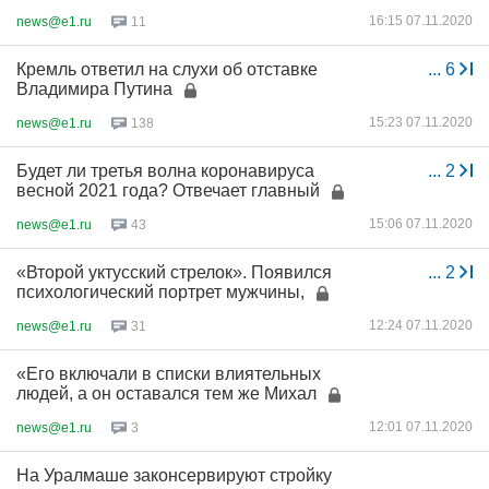
16:15 07.11.2020
news@e1.ru
11
Кремль ответил на слухи об отставке
...
6
Владимира Путина
15:23 07.11.2020
news@e1.ru
138
Будет ли третья волна коронавируса
...
2
весной 2021 года? Отвечает главный
15:06 07.11.2020
news@e1.ru
43
«Второй уктусский стрелок». Появился
...
2
психологический портрет мужчины,
12:24 07.11.2020
news@e1.ru
31
«Его включали в списки влиятельных
людей, а он оставался тем же Михал
12:01 07.11.2020
news@e1.ru
3
На Уралмаше законсервируют стройку