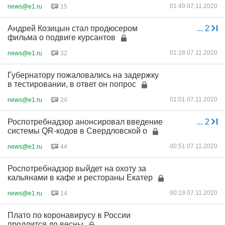
01:49 07.11.2020
news@e1.ru
15
Андрей Козицын стал продюсером
...
2
фильма о подвиге курсантов
01:18 07.11.2020
news@e1.ru
32
Губернатору пожаловались на задержку
в тестировании, в ответ он попрос
01:01 07.11.2020
news@e1.ru
24
Роспотребнадзор анонсировал введение
...
2
системы QR-кодов в Свердловской о
00:51 07.11.2020
news@e1.ru
44
Роспотребнадзор выйдет на охоту за
кальянами в кафе и рестораны Екатер
00:19 07.11.2020
news@e1.ru
14
Плато по коронавирусу в России
продлится до весны