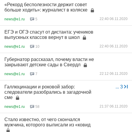
«Рекорд бесполезности держит совет
больше ходить»: журналист в коляске
22:40 06.11.2020
news@e1.ru
5
ЕГЭ и ОГЭ спасут от дистанта: учеников
выпускных классов вернут в школ
22:40 06.11.2020
news@e1.ru
10
Губернатор рассказал, почему власти не
закрывают детские сады в Свердл
22:12 06.11.2020
news@e1.ru
7
Галлюцинации и роковой забор:
...
3
следователи разобрались в загадочной
сме
21:37 06.11.2020
news@e1.ru
58
Стало известно, от чего скончался
мужчина, которого выписали из «ковид