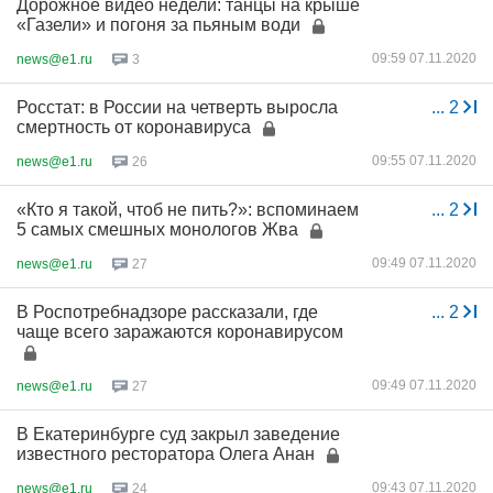
Дорожное видео недели: танцы на крыше
«Газели» и погоня за пьяным води
09:59 07.11.2020
news@e1.ru
3
Росстат: в России на четверть выросла
...
2
смертность от коронавируса
09:55 07.11.2020
news@e1.ru
26
«Кто я такой, чтоб не пить?»: вспоминаем
...
2
5 самых смешных монологов Жва
09:49 07.11.2020
news@e1.ru
27
В Роспотребнадзоре рассказали, где
...
2
чаще всего заражаются коронавирусом
09:49 07.11.2020
news@e1.ru
27
В Екатеринбурге суд закрыл заведение
известного ресторатора Олега Анан
09:43 07.11.2020
news@e1.ru
24