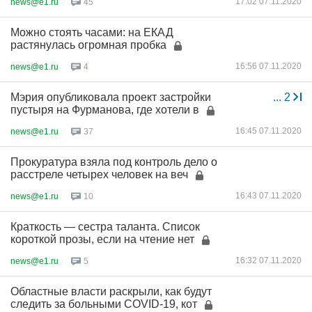
17:02 07.11.2020
news@e1.ru
45
Можно стоять часами: на ЕКАД
растянулась огромная пробка
16:56 07.11.2020
news@e1.ru
4
Мэрия опубликовала проект застройки
...
2
пустыря на Фурманова, где хотели в
16:45 07.11.2020
news@e1.ru
37
Прокуратура взяла под контроль дело о
расстреле четырех человек на веч
16:43 07.11.2020
news@e1.ru
10
Краткость — сестра таланта. Список
короткой прозы, если на чтение нет
16:32 07.11.2020
news@e1.ru
5
Областные власти раскрыли, как будут
следить за больными COVID-19, кот