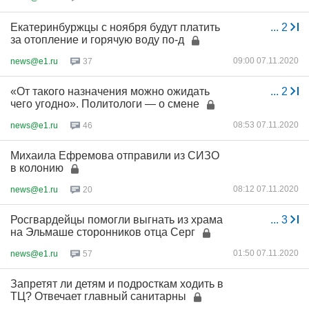
Екатеринбуржцы с ноября будут платить
...
2
за отопление и горячую воду по-д
09:00 07.11.2020
news@e1.ru
37
«От такого назначения можно ожидать
...
2
чего угодно». Политологи — о смене
08:53 07.11.2020
news@e1.ru
46
Михаила Ефремова отправили из СИЗО
в колонию
08:12 07.11.2020
news@e1.ru
20
Росгвардейцы помогли выгнать из храма
...
3
на Эльмаше сторонников отца Серг
01:50 07.11.2020
news@e1.ru
57
Запретят ли детям и подросткам ходить в
ТЦ? Отвечает главный санитарны