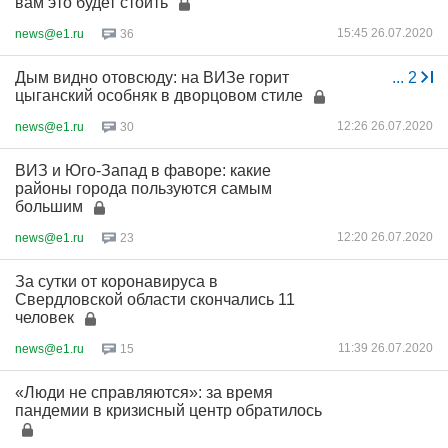
вам это будет стоить
15:45 26.07.2020
news@e1.ru
36
Дым видно отовсюду: на ВИЗе горит
...
2
цыганский особняк в дворцовом стиле
12:26 26.07.2020
news@e1.ru
30
ВИЗ и Юго-Запад в фаворе: какие
районы города пользуются самым
большим
12:20 26.07.2020
news@e1.ru
23
За сутки от коронавируса в
Свердловской области скончались 11
человек
11:39 26.07.2020
news@e1.ru
15
«Люди не справляются»: за время
пандемии в кризисный центр обратилось