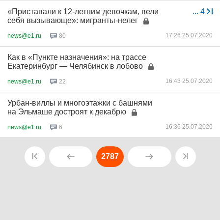
«Приставали к 12-летним девочкам, вели
...
4
себя вызывающе»: мигранты-нелег
17:26 25.07.2020
news@e1.ru
80
Как в «Пункте назначения»: на трассе
Екатеринбург — Челябинск в лобово
16:43 25.07.2020
news@e1.ru
22
Урбан-виллы и многоэтажки с башнями
на Эльмаше достроят к декабрю
16:36 25.07.2020
news@e1.ru
6
2787