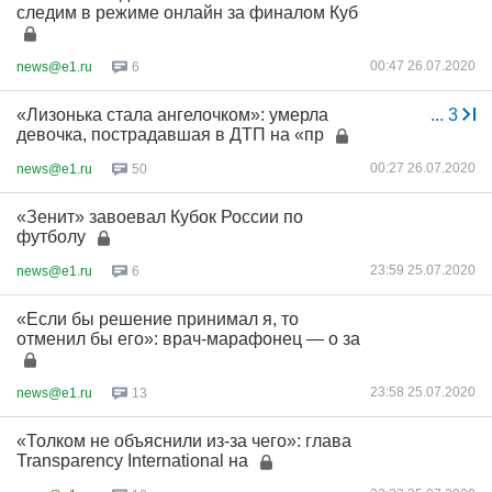
следим в режиме онлайн за финалом Куб
00:47 26.07.2020
news@e1.ru
6
«Лизонька стала ангелочком»: умерла
...
3
девочка, пострадавшая в ДТП на «пр
00:27 26.07.2020
news@e1.ru
50
«Зенит» завоевал Кубок России по
футболу
23:59 25.07.2020
news@e1.ru
6
«Если бы решение принимал я, то
отменил бы его»: врач-марафонец — о за
23:58 25.07.2020
news@e1.ru
13
«Толком не объяснили из-за чего»: глава
Transparency International на