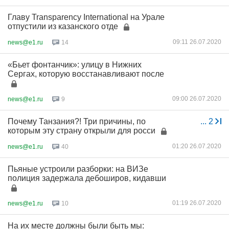
Главу Transparency International на Урале
отпустили из казанского отде
09:11 26.07.2020
news@e1.ru
14
«Бьет фонтанчик»: улицу в Нижних
Сергах, которую восстанавливают после
09:00 26.07.2020
news@e1.ru
9
Почему Танзания?! Три причины, по
...
2
которым эту страну открыли для росси
01:20 26.07.2020
news@e1.ru
40
Пьяные устроили разборки: на ВИЗе
полиция задержала дебоширов, кидавши
01:19 26.07.2020
news@e1.ru
10
На их месте должны были быть мы: