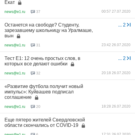
Екат
00:57 27.07.2020
news@e1.ru
37
Останется на свободе? Студенту,
...
2
зарезавшему школьницу на Уралмаше,
вын
23:42 26.07.2020
news@e1.ru
31
Тест E1: 12 очень простых слов, в
...
2
которых все делают ошибки
20:18 26.07.2020
news@e1.ru
32
«Развитие футбола получит новый
импульс»: Куйвашев подписал
соглашение
18:28 26.07.2020
news@e1.ru
20
Еще пятеро жителей Свердловской
области скончались от COVID-19
17:31 26.07.2020
news@e1.ru
6