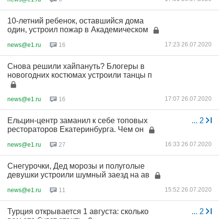
10-летний ребенок, оставшийся дома
один, устроил пожар в Академическом
17:23 26.07.2020
news@e1.ru
16
Снова решили хайпануть? Блогеры в
новогодних костюмах устроили танцы п
17:07 26.07.2020
news@e1.ru
16
Ельцин-центр заманил к себе топовых
...
2
рестораторов Екатеринбурга. Чем он
16:33 26.07.2020
news@e1.ru
27
Снегурочки, Дед морозы и полуголые
девушки устроили шумный заезд на ав
15:52 26.07.2020
news@e1.ru
11
Турция открывается 1 августа: сколько
...
2