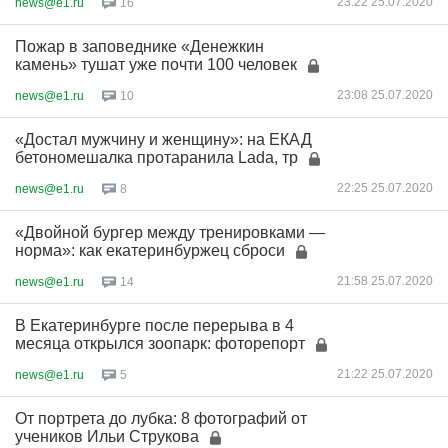
23:22 25.07.2020
news@e1.ru
16
Пожар в заповеднике «Денежкин
камень» тушат уже почти 100 человек
23:08 25.07.2020
news@e1.ru
10
«Достал мужчину и женщину»: на ЕКАД
бетономешалка протаранила Lada, тр
22:25 25.07.2020
news@e1.ru
8
«Двойной бургер между тренировками —
норма»: как екатеринбуржец сброси
21:58 25.07.2020
news@e1.ru
14
В Екатеринбурге после перерыва в 4
месяца открылся зоопарк: фоторепорт
21:22 25.07.2020
news@e1.ru
5
От портрета до лубка: 8 фотографий от
учеников Ильи Струкова