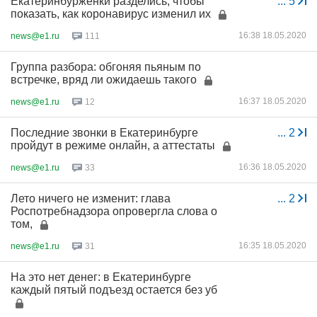
Екатеринбурженки разделись, чтобы
...
5
показать, как коронавирус изменил их
16:38 18.05.2020
news@e1.ru
111
Группа разбора: обгоняя пьяным по
встречке, вряд ли ожидаешь такого
16:37 18.05.2020
news@e1.ru
12
Последние звонки в Екатеринбурге
...
2
пройдут в режиме онлайн, а аттестаты
16:36 18.05.2020
news@e1.ru
33
Лето ничего не изменит: глава
...
2
Роспотребнадзора опровергла слова о
том,
16:35 18.05.2020
news@e1.ru
31
На это нет денег: в Екатеринбурге
каждый пятый подъезд остается без уб