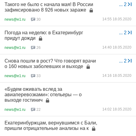
Такого не было с начала мая! В России
...
2
зафиксировано 8 926 новых зараже
14:55 18.05.2020
news@e1.ru
30
Погода на неделю: в Екатеринбург
...
2
придут дожди
14:40 18.05.2020
news@e1.ru
26
Снова пошли в рост? Что говорят врачи
...
2
о 160 новых заболевших и выходе
14:16 18.05.2020
news@e1.ru
33
«Будем оживать вслед за
авиаперевозками»: отельеры — о
выходе гостинич
14:02 18.05.2020
news@e1.ru
22
Екатеринбуржцам, вернувшимся с Бали,
пришли отрицательные анализы на к