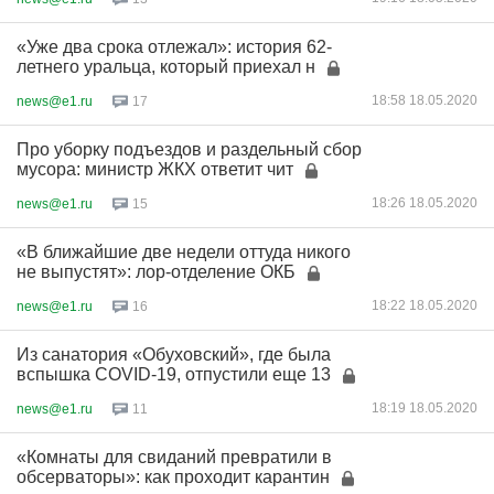
«Уже два срока отлежал»: история 62-
летнего уральца, который приехал н
18:58 18.05.2020
news@e1.ru
17
Про уборку подъездов и раздельный сбор
мусора: министр ЖКХ ответит чит
18:26 18.05.2020
news@e1.ru
15
«В ближайшие две недели оттуда никого
не выпустят»: лор-отделение ОКБ
18:22 18.05.2020
news@e1.ru
16
Из санатория «Обуховский», где была
вспышка COVID-19, отпустили еще 13
18:19 18.05.2020
news@e1.ru
11
«Комнаты для свиданий превратили в
обсерваторы»: как проходит карантин