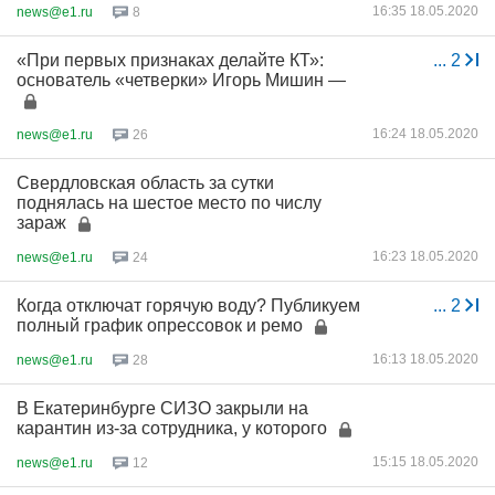
16:35 18.05.2020
news@e1.ru
8
«При первых признаках делайте КТ»:
...
2
основатель «четверки» Игорь Мишин —
16:24 18.05.2020
news@e1.ru
26
Свердловская область за сутки
поднялась на шестое место по числу
зараж
16:23 18.05.2020
news@e1.ru
24
Когда отключат горячую воду? Публикуем
...
2
полный график опрессовок и ремо
16:13 18.05.2020
news@e1.ru
28
В Екатеринбурге СИЗО закрыли на
карантин из-за сотрудника, у которого
15:15 18.05.2020
news@e1.ru
12