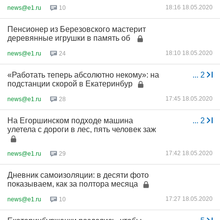
18:16 18.05.2020
news@e1.ru
10
Пенсионер из Березовского мастерит
деревянные игрушки в память об
18:10 18.05.2020
news@e1.ru
24
«Работать теперь абсолютно некому»: на
...
2
подстанции скорой в Екатеринбур
17:45 18.05.2020
news@e1.ru
28
На Егоршинском подходе машина
...
2
улетела с дороги в лес, пять человек заж
17:42 18.05.2020
news@e1.ru
29
Дневник самоизоляции: в десяти фото
показываем, как за полтора месяца
17:27 18.05.2020
news@e1.ru
10