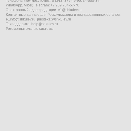
Телефоны (круглосуточно): 8 (343) 379-49-95, 34-555-34,
WhatsApp, Viber, Telegram: +7 909 704-57-70
Электронный адрес редакции:
e1@shkulev.ru
Контактные данные для Роскомнадзора и государственных органов:
e1info@shkulev.ru
,
juristekat@shkulev.ru
Техподдержка:
help@shkulev.ru
Рекомендательные системы