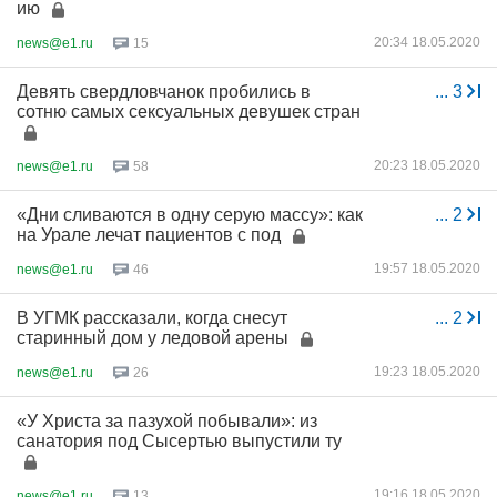
ию
20:34 18.05.2020
news@e1.ru
15
Девять свердловчанок пробились в
...
3
сотню самых сексуальных девушек стран
20:23 18.05.2020
news@e1.ru
58
«Дни сливаются в одну серую массу»: как
...
2
на Урале лечат пациентов с под
19:57 18.05.2020
news@e1.ru
46
В УГМК рассказали, когда снесут
...
2
старинный дом у ледовой арены
19:23 18.05.2020
news@e1.ru
26
«У Христа за пазухой побывали»: из
санатория под Сысертью выпустили ту
19:16 18.05.2020
news@e1.ru
13