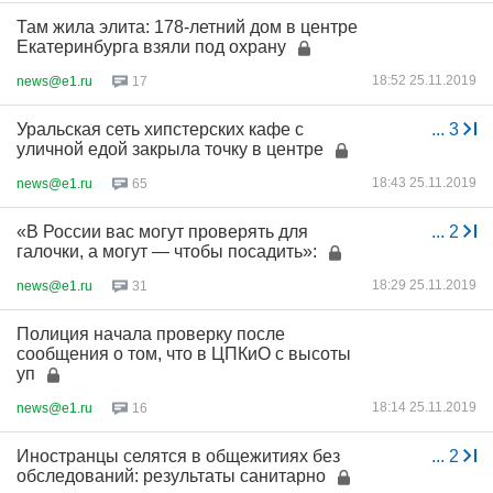
Там жила элита: 178-летний дом в центре
Екатеринбурга взяли под охрану
18:52 25.11.2019
news@e1.ru
17
Уральская сеть хипстерских кафе с
...
3
уличной едой закрыла точку в центре
18:43 25.11.2019
news@e1.ru
65
«В России вас могут проверять для
...
2
галочки, а могут — чтобы посадить»:
18:29 25.11.2019
news@e1.ru
31
Полиция начала проверку после
сообщения о том, что в ЦПКиО с высоты
уп
18:14 25.11.2019
news@e1.ru
16
Иностранцы селятся в общежитиях без
...
2
обследований: результаты санитарно