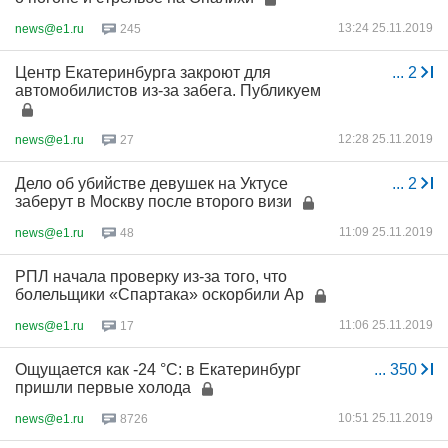
13:24 25.11.2019
news@e1.ru
245
Центр Екатеринбурга закроют для
...
2
автомобилистов из-за забега. Публикуем
12:28 25.11.2019
news@e1.ru
27
Дело об убийстве девушек на Уктусе
...
2
заберут в Москву после второго визи
11:09 25.11.2019
news@e1.ru
48
РПЛ начала проверку из-за того, что
болельщики «Спартака» оскорбили Ар
11:06 25.11.2019
news@e1.ru
17
Ощущается как -24 °С: в Екатеринбург
...
350
пришли первые холода
10:51 25.11.2019
news@e1.ru
8726