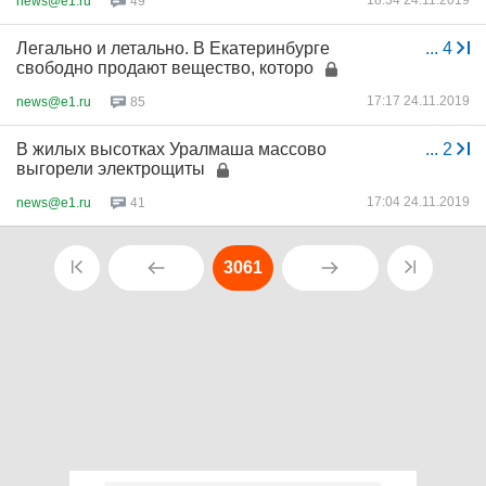
18:34 24.11.2019
news@e1.ru
49
Легально и летально. В Екатеринбурге
...
4
свободно продают вещество, которо
17:17 24.11.2019
news@e1.ru
85
В жилых высотках Уралмаша массово
...
2
выгорели электрощиты
17:04 24.11.2019
news@e1.ru
41
3061