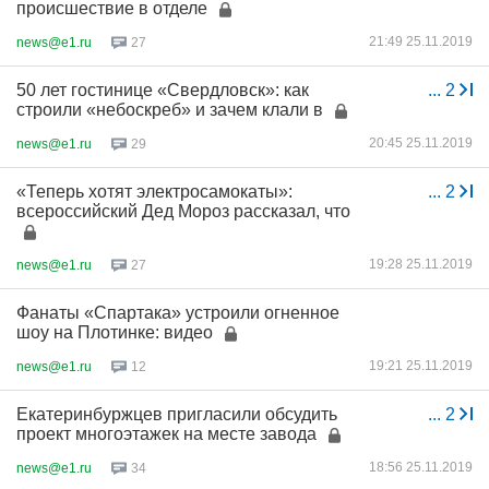
происшествие в отделе
21:49 25.11.2019
news@e1.ru
27
50 лет гостинице «Свердловск»: как
...
2
строили «небоскреб» и зачем клали в
20:45 25.11.2019
news@e1.ru
29
«Теперь хотят электросамокаты»:
...
2
всероссийский Дед Мороз рассказал, что
19:28 25.11.2019
news@e1.ru
27
Фанаты «Спартака» устроили огненное
шоу на Плотинке: видео
19:21 25.11.2019
news@e1.ru
12
Екатеринбуржцев пригласили обсудить
...
2
проект многоэтажек на месте завода
18:56 25.11.2019
news@e1.ru
34