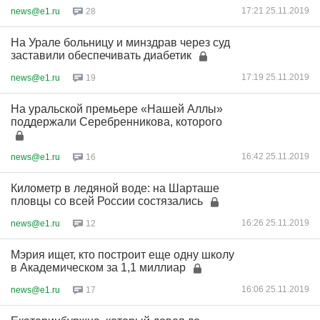
17:21 25.11.2019
news@e1.ru
28
На Урале больницу и минздрав через суд
заставили обеспечивать диабетик
17:19 25.11.2019
news@e1.ru
19
На уральской премьере «Нашей Аллы»
поддержали Серебренникова, которого
16:42 25.11.2019
news@e1.ru
16
Километр в ледяной воде: на Шарташе
пловцы со всей России состязались
16:26 25.11.2019
news@e1.ru
12
Мэрия ищет, кто построит еще одну школу
в Академическом за 1,1 миллиар
16:06 25.11.2019
news@e1.ru
17