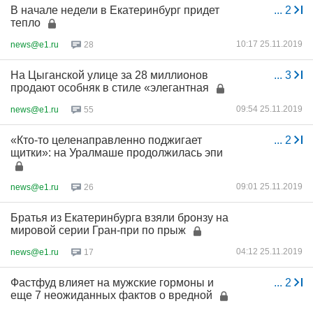
В начале недели в Екатеринбург придет
...
2
тепло
10:17 25.11.2019
news@e1.ru
28
На Цыганской улице за 28 миллионов
...
3
продают особняк в стиле «элегантная
09:54 25.11.2019
news@e1.ru
55
«Кто-то целенаправленно поджигает
...
2
щитки»: на Уралмаше продолжилась эпи
09:01 25.11.2019
news@e1.ru
26
Братья из Екатеринбурга взяли бронзу на
мировой серии Гран-при по прыж
04:12 25.11.2019
news@e1.ru
17
Фастфуд влияет на мужские гормоны и
...
2
еще 7 неожиданных фактов о вредной