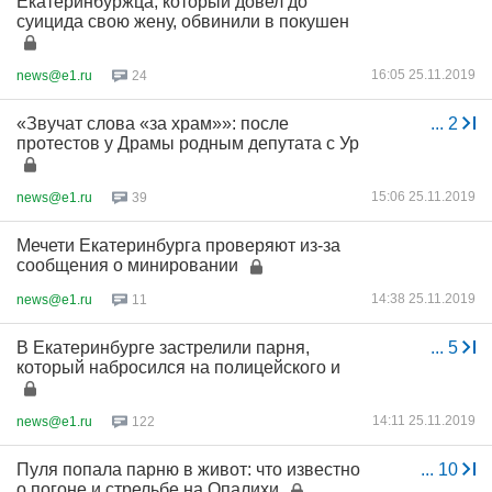
Екатеринбуржца, который довел до
суицида свою жену, обвинили в покушен
16:05 25.11.2019
news@e1.ru
24
«Звучат слова «за храм»»: после
...
2
протестов у Драмы родным депутата с Ур
15:06 25.11.2019
news@e1.ru
39
Мечети Екатеринбурга проверяют из-за
сообщения о минировании
14:38 25.11.2019
news@e1.ru
11
В Екатеринбурге застрелили парня,
...
5
который набросился на полицейского и
14:11 25.11.2019
news@e1.ru
122
Пуля попала парню в живот: что известно
...
10
о погоне и стрельбе на Опалихи