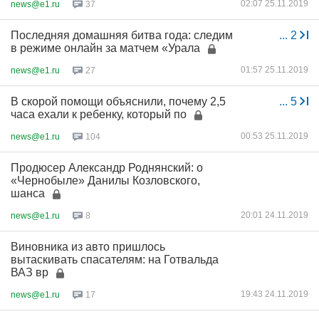
02:07 25.11.2019
news@e1.ru
37
Последняя домашняя битва года: следим
...
2
в режиме онлайн за матчем «Урала
01:57 25.11.2019
news@e1.ru
27
В скорой помощи объяснили, почему 2,5
...
5
часа ехали к ребенку, который по
00:53 25.11.2019
news@e1.ru
104
Продюсер Александр Роднянский: о
«Чернобыле» Данилы Козловского,
шанса
20:01 24.11.2019
news@e1.ru
8
Виновника из авто пришлось
вытаскивать спасателям: на Готвальда
ВАЗ вр
19:43 24.11.2019
news@e1.ru
17