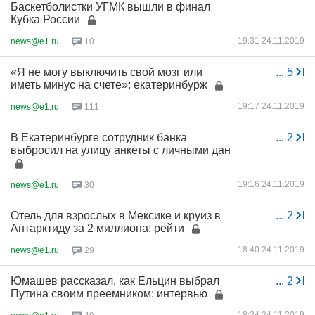
Баскетболистки УГМК вышли в финал
Кубка России
19:31 24.11.2019
news@e1.ru
10
«Я не могу выключить свой мозг или
...
5
иметь минус на счете»: екатеринбурж
19:17 24.11.2019
news@e1.ru
111
В Екатеринбурге сотрудник банка
...
2
выбросил на улицу анкеты с личными дан
19:16 24.11.2019
news@e1.ru
30
Отель для взрослых в Мексике и круиз в
...
2
Антарктиду за 2 миллиона: рейти
18:40 24.11.2019
news@e1.ru
29
Юмашев рассказал, как Ельцин выбрал
...
2
Путина своим преемником: интервью