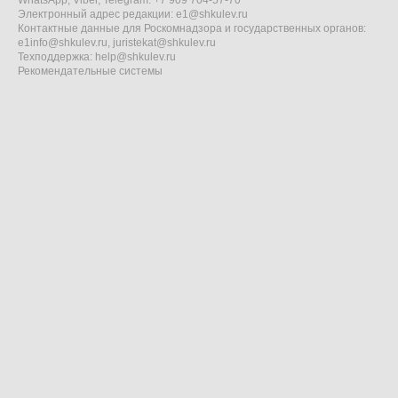
WhatsApp, Viber, Telegram: +7 909 704-57-70
Электронный адрес редакции:
e1@shkulev.ru
Контактные данные для Роскомнадзора и государственных органов:
e1info@shkulev.ru
,
juristekat@shkulev.ru
Техподдержка:
help@shkulev.ru
Рекомендательные системы