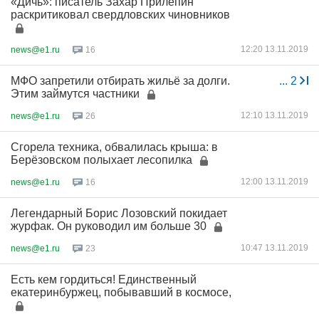
«Дичь»: писатель Захар Прилепин
раскритиковал свердловских чиновников
12:20 13.11.2019
news@e1.ru
16
МФО запретили отбирать жильё за долги.
...
2
Этим займутся частники
12:10 13.11.2019
news@e1.ru
26
Сгорела техника, обвалилась крыша: в
Берёзовском полыхает лесопилка
12:00 13.11.2019
news@e1.ru
16
Легендарный Борис Лозовский покидает
журфак. Он руководил им больше 30
10:47 13.11.2019
news@e1.ru
23
Есть кем гордиться! Единственный
екатеринбуржец, побывавший в космосе,