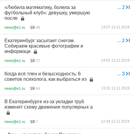
«Любила математику, болела за
...
2
футбольный клуб»: девушку, умершую
после
14:07 13.11.2019
news@e1.ru
49
Екатеринбург засыпает снегом.
...
2
Собираем красивые фотографии и
информаци
14:01 13.11.2019
news@e1.ru
27
Когда всё тлен и безысходность: 6
...
3
советов психолога, как выбраться из
13:31 13.11.2019
news@e1.ru
64
В Екатеринбурге из-за укладки труб
изменят схему движения популярных а
12:44 13.11.2019
news@e1.ru
7