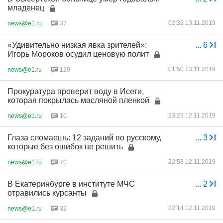
младенец
02:32 13.11.2019
news@e1.ru
37
«Удивительно низкая явка зрителей»:
...
6
Игорь Мороков осудил ценовую полит
01:50 13.11.2019
news@e1.ru
129
Прокуратура проверит воду в Исети,
которая покрылась масляной пленкой
23:23 12.11.2019
news@e1.ru
10
Глаза сломаешь: 12 заданий по русскому,
...
3
которые без ошибок не решить
22:58 12.11.2019
news@e1.ru
70
В Екатеринбурге в институте МЧС
...
2
отравились курсанты
22:14 12.11.2019
news@e1.ru
32