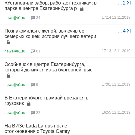
«Установили забор, работает техника»: в
...
2
парке в центре Екатеринбурга р
17:14 12.11.2019
news@e1.ru
34
Познакомился с женой, вылечив ее
...
4
семерых кошек: история лучшего ветери
17:13 12.11.2019
news@e1.ru
81
Особнячок в центре Екатеринбурга,
который дымился из-за бургерной, выс
17:01 12.11.2019
news@e1.ru
9
В Екатеринбурге трамвай врезался в
грузовик
16:55 12.11.2019
news@e1.ru
22
На ВИЗе Lada Largus после
столкновения с Toyota Camry