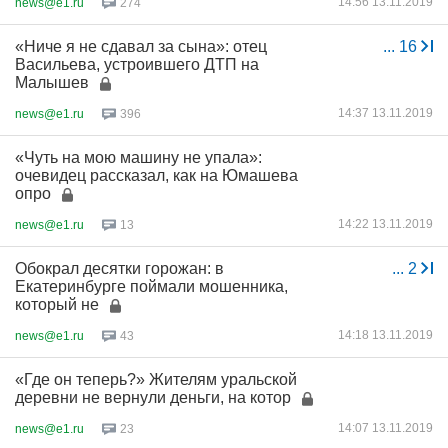
14:56 13.11.2019
news@e1.ru
274
«Ниче я не сдавал за сына»: отец
...
16
Васильева, устроившего ДТП на
Малышев
14:37 13.11.2019
news@e1.ru
396
«Чуть на мою машину не упала»:
очевидец рассказал, как на Юмашева
опро
14:22 13.11.2019
news@e1.ru
13
Обокрал десятки горожан: в
...
2
Екатеринбурге поймали мошенника,
который не
14:18 13.11.2019
news@e1.ru
43
«Где он теперь?» Жителям уральской
деревни не вернули деньги, на котор
14:07 13.11.2019
news@e1.ru
23