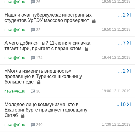
19:58 12.11.2019
news@e1.ru
26
Нашли очаг туберкулеза: иностранных
...
2
студентов УрГЭУ массово проверяют
19:50 12.11.2019
news@e1.ru
32
А чего добился ты? 11-летняя силачка
...
7
тягает гири, прыгает с парашютом
19:44 12.11.2019
news@e1.ru
174
«Могла изменить внешность»:
...
2
пропавшую в Туринске школьницу
больше неде
19:00 12.11.2019
news@e1.ru
30
Молодое лицо коммунизма: кто в
...
10
Екатеринбурге празднует годовщину
Октяб
17:39 12.11.2019
news@e1.ru
240