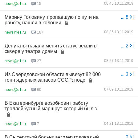
08:46 13.11.2019
news@e1.ru
15
Марину Головину, пропавшую по пути на
...
8
работу, нашли в колонии
08:35 13.11.2019
news@e1.ru
187
Депутаты начали менять статус земли в
...
2
сквере у театра драмы
08:27 13.11.2019
news@e1.ru
27
Из Свердловской области вывезут 82 000
...
3
тонн ядерных запасов СССР: подр
07:09 13.11.2019
news@e1.ru
60
В Екатеринбурге возобновит работу
троллейбусный маршрут, который был з
04:21 13.11.2019
news@e1.ru
7
В Сысертской больнице умер годовалый
...
2