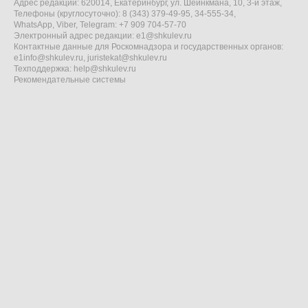
Адрес редакции: 620014, Екатеринбург, ул. Шейнкмана, 10, 3-й этаж,
Телефоны (круглосуточно): 8 (343) 379-49-95, 34-555-34,
WhatsApp, Viber, Telegram: +7 909 704-57-70
Электронный адрес редакции:
e1@shkulev.ru
Контактные данные для Роскомнадзора и государственных органов:
e1info@shkulev.ru
,
juristekat@shkulev.ru
Техподдержка:
help@shkulev.ru
Рекомендательные системы