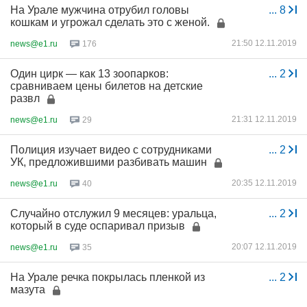
На Урале мужчина отрубил головы
...
8
кошкам и угрожал сделать это с женой.
21:50 12.11.2019
news@e1.ru
176
Один цирк — как 13 зоопарков:
...
2
сравниваем цены билетов на детские
развл
21:31 12.11.2019
news@e1.ru
29
Полиция изучает видео с сотрудниками
...
2
УК, предложившими разбивать машин
20:35 12.11.2019
news@e1.ru
40
Случайно отслужил 9 месяцев: уральца,
...
2
который в суде оспаривал призыв
20:07 12.11.2019
news@e1.ru
35
На Урале речка покрылась пленкой из
...
2
мазута