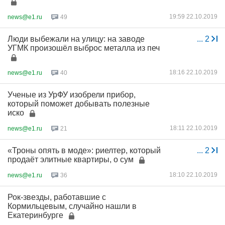
19:59 22.10.2019
news@e1.ru
49
Люди выбежали на улицу: на заводе
...
2
УГМК произошёл выброс металла из печ
18:16 22.10.2019
news@e1.ru
40
Ученые из УрФУ изобрели прибор,
который поможет добывать полезные
иско
18:11 22.10.2019
news@e1.ru
21
«Троны опять в моде»: риелтер, который
...
2
продаёт элитные квартиры, о сум
18:10 22.10.2019
news@e1.ru
36
Рок-звезды, работавшие с
Кормильцевым, случайно нашли в
Екатеринбурге