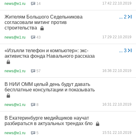
17:42 22.10.2019
news@e1.ru
14
Жителям Большого Седельникова
...
2
согласовали митинг против
строительства
17:29 22.10.2019
news@e1.ru
43
«Изъяли телефон и компьютер»: экс-
...
3
активистка фонда Навального рассказа
16:36 22.10.2019
news@e1.ru
57
В НИИ ОММ целый день будут давать
бесплатные консультации и показывать
16:31 22.10.2019
news@e1.ru
8
В Екатеринбурге медийщиков научат
разбираться в актуальных трендах бло
15:51 22.10.2019
news@e1.ru
5