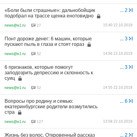
«Боли были страшные»: дальнобойщик
...
2
подобрал на трассе щенка енотовидно
15:40 22.10.2019
news@e1.ru
27
Понт дороже денег: 6 машин, которые
...
3
пускают пыль в глаза и стоят гораз
14:56 22.10.2019
news@e1.ru
52
6 признаков, которые помогут
...
3
заподозрить депрессию и склонность к
суиц
14:55 22.10.2019
news@e1.ru
52
Вопросы про родину и семью:
...
6
екатеринбургские родители возмутились
стра
13:58 22.10.2019
news@e1.ru
127
Жизнь без волос. Откровенный рассказ
...
2