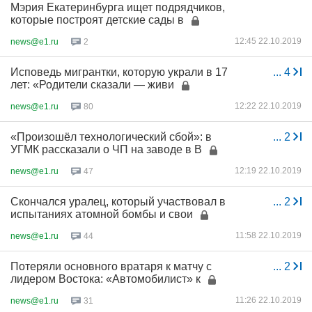
Мэрия Екатеринбурга ищет подрядчиков,
которые построят детские сады в
12:45 22.10.2019
news@e1.ru
2
Исповедь мигрантки, которую украли в 17
...
4
лет: «Родители сказали — живи
12:22 22.10.2019
news@e1.ru
80
«Произошёл технологический сбой»: в
...
2
УГМК рассказали о ЧП на заводе в В
12:19 22.10.2019
news@e1.ru
47
Скончался уралец, который участвовал в
...
2
испытаниях атомной бомбы и свои
11:58 22.10.2019
news@e1.ru
44
Потеряли основного вратаря к матчу с
...
2
лидером Востока: «Автомобилист» к
11:26 22.10.2019
news@e1.ru
31