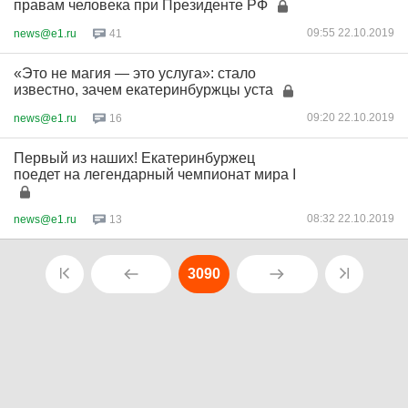
правам человека при Президенте РФ
09:55 22.10.2019
news@e1.ru
41
«Это не магия — это услуга»: стало
известно, зачем екатеринбуржцы уста
09:20 22.10.2019
news@e1.ru
16
Первый из наших! Екатеринбуржец
поедет на легендарный чемпионат мира I
08:32 22.10.2019
news@e1.ru
13
3090