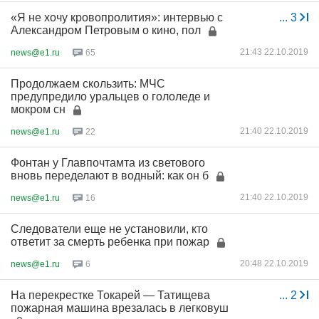
«Я не хочу кровопролития»: интервью с
...
3
Александром Петровым о кино, пол
21:43 22.10.2019
news@e1.ru
65
Продолжаем скользить: МЧС
предупредило уральцев о гололеде и
мокром сн
21:40 22.10.2019
news@e1.ru
22
Фонтан у Главпочтамта из светового
вновь переделают в водный: как он б
21:40 22.10.2019
news@e1.ru
16
Следователи еще не установили, кто
ответит за смерть ребенка при пожар
20:48 22.10.2019
news@e1.ru
6
На перекрестке Токарей — Татищева
...
2
пожарная машина врезалась в легковуш