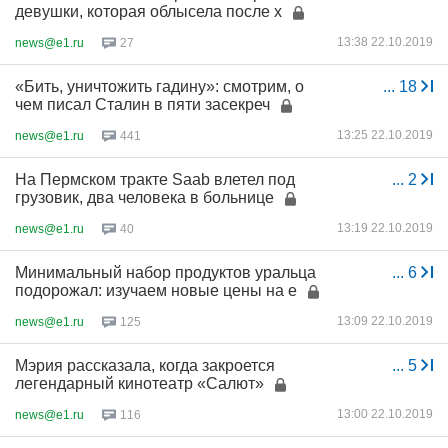
девушки, которая облысела после х
13:38 22.10.2019
news@e1.ru
27
«Бить, уничтожить гадину»: смотрим, о
...
18
чем писал Сталин в пяти засекреч
13:25 22.10.2019
news@e1.ru
441
На Пермском тракте Saab влетел под
...
2
грузовик, два человека в больнице
13:19 22.10.2019
news@e1.ru
40
Минимальный набор продуктов уральца
...
6
подорожал: изучаем новые цены на е
13:09 22.10.2019
news@e1.ru
125
Мэрия рассказала, когда закроется
...
5
легендарный кинотеатр «Салют»
13:00 22.10.2019
news@e1.ru
116