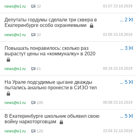
01:07 23.10.2019
news@e1.ru
32
Депутаты гордумы сделали три сквера в
...
2
Екатеринбурге особо охраняемыми
01:05 23.10.2019
news@e1.ru
32
Повышать понравилось: сколько раз
...
3
вырастут цены на «коммуналку» в 2020
00:16 23.10.2019
news@e1.ru
61
На Урале подсудимые цыгане дважды
...
5
пытались анально пронести в СИЗО тел
00:08 23.10.2019
news@e1.ru
105
В Екатеринбурге школьник объявил свою
...
5
войну наркоторговцам
22:04 22.10.2019
news@e1.ru
120