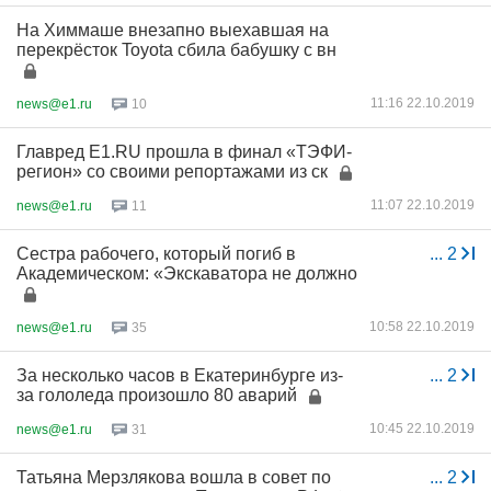
На Химмаше внезапно выехавшая на
перекрёсток Toyota сбила бабушку с вн
11:16 22.10.2019
news@e1.ru
10
Главред E1.RU прошла в финал «ТЭФИ-
регион» со своими репортажами из ск
11:07 22.10.2019
news@e1.ru
11
Сестра рабочего, который погиб в
...
2
Академическом: «Экскаватора не должно
10:58 22.10.2019
news@e1.ru
35
За несколько часов в Екатеринбурге из-
...
2
за гололеда произошло 80 аварий
10:45 22.10.2019
news@e1.ru
31
Татьяна Мерзлякова вошла в совет по
...
2