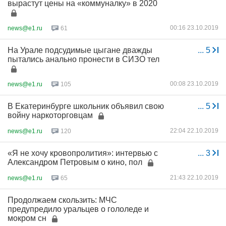
вырастут цены на «коммуналку» в 2020
00:16 23.10.2019
news@e1.ru
61
На Урале подсудимые цыгане дважды
...
5
пытались анально пронести в СИЗО тел
00:08 23.10.2019
news@e1.ru
105
В Екатеринбурге школьник объявил свою
...
5
войну наркоторговцам
22:04 22.10.2019
news@e1.ru
120
«Я не хочу кровопролития»: интервью с
...
3
Александром Петровым о кино, пол
21:43 22.10.2019
news@e1.ru
65
Продолжаем скользить: МЧС
предупредило уральцев о гололеде и
мокром сн