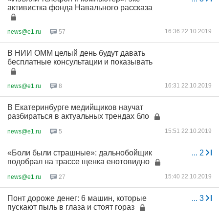
активистка фонда Навального рассказа
16:36 22.10.2019
news@e1.ru
57
В НИИ ОММ целый день будут давать
бесплатные консультации и показывать
16:31 22.10.2019
news@e1.ru
8
В Екатеринбурге медийщиков научат
разбираться в актуальных трендах бло
15:51 22.10.2019
news@e1.ru
5
«Боли были страшные»: дальнобойщик
...
2
подобрал на трассе щенка енотовидно
15:40 22.10.2019
news@e1.ru
27
Понт дороже денег: 6 машин, которые
...
3
пускают пыль в глаза и стоят гораз