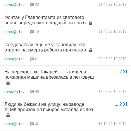
21:40 22.10.2019
news@e1.ru
22
Фонтан у Главпочтамта из светового
вновь переделают в водный: как он б
21:40 22.10.2019
news@e1.ru
16
Следователи еще не установили, кто
ответит за смерть ребенка при пожар
20:48 22.10.2019
news@e1.ru
6
На перекрестке Токарей — Татищева
...
2
пожарная машина врезалась в легковуш
19:59 22.10.2019
news@e1.ru
49
Люди выбежали на улицу: на заводе
...
2
УГМК произошёл выброс металла из печ
18:16 22.10.2019
news@e1.ru
40