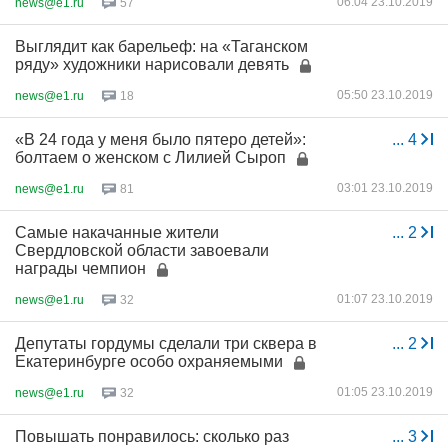
06:04 23.10.2019
news@e1.ru
57
Выглядит как барельеф: на «Таганском
ряду» художники нарисовали девять
05:50 23.10.2019
news@e1.ru
18
«В 24 года у меня было пятеро детей»:
...
4
болтаем о женском с Лилией Сыроп
03:01 23.10.2019
news@e1.ru
81
Самые накачанные жители
...
2
Свердловской области завоевали
награды чемпион
01:07 23.10.2019
news@e1.ru
32
Депутаты гордумы сделали три сквера в
...
2
Екатеринбурге особо охраняемыми
01:05 23.10.2019
news@e1.ru
32
Повышать понравилось: сколько раз
...
3