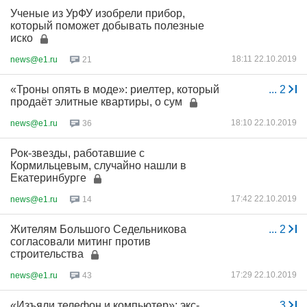
Ученые из УрФУ изобрели прибор,
который поможет добывать полезные
иско
18:11 22.10.2019
news@e1.ru
21
«Троны опять в моде»: риелтер, который
...
2
продаёт элитные квартиры, о сум
18:10 22.10.2019
news@e1.ru
36
Рок-звезды, работавшие с
Кормильцевым, случайно нашли в
Екатеринбурге
17:42 22.10.2019
news@e1.ru
14
Жителям Большого Седельникова
...
2
согласовали митинг против
строительства
17:29 22.10.2019
news@e1.ru
43
«Изъяли телефон и компьютер»: экс-
...
3