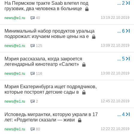
На Пермском тракте Saab влетел под
...
2
грузовик, два человека в больнице
13:19 22.10.2019
news@e1.ru
40
Минимальный набор продуктов уральца
...
6
подорожал: изучаем новые цены на е
13:09 22.10.2019
news@e1.ru
125
Мэрия рассказала, когда закроется
...
5
легендарный кинотеатр «Салют»
13:00 22.10.2019
news@e1.ru
116
Мэрия Екатеринбурга ищет подрядчиков,
которые построят детские сады в
12:45 22.10.2019
news@e1.ru
2
Исповедь мигрантки, которую украли в 17
...
4
лет: «Родители сказали — живи
12:22 22.10.2019
news@e1.ru
80