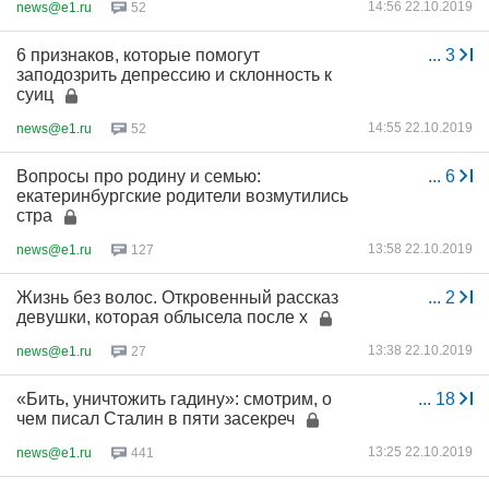
14:56 22.10.2019
news@e1.ru
52
6 признаков, которые помогут
...
3
заподозрить депрессию и склонность к
суиц
14:55 22.10.2019
news@e1.ru
52
Вопросы про родину и семью:
...
6
екатеринбургские родители возмутились
стра
13:58 22.10.2019
news@e1.ru
127
Жизнь без волос. Откровенный рассказ
...
2
девушки, которая облысела после х
13:38 22.10.2019
news@e1.ru
27
«Бить, уничтожить гадину»: смотрим, о
...
18
чем писал Сталин в пяти засекреч
13:25 22.10.2019
news@e1.ru
441