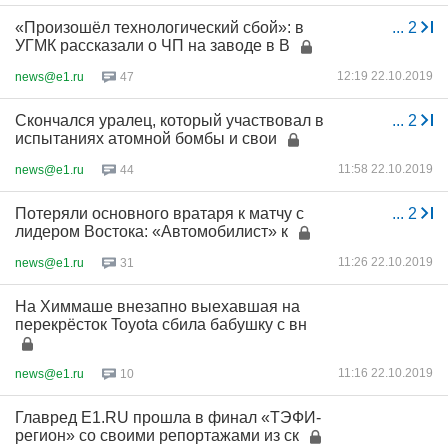
«Произошёл технологический сбой»: в
...
2
УГМК рассказали о ЧП на заводе в В
12:19 22.10.2019
news@e1.ru
47
Скончался уралец, который участвовал в
...
2
испытаниях атомной бомбы и свои
11:58 22.10.2019
news@e1.ru
44
Потеряли основного вратаря к матчу с
...
2
лидером Востока: «Автомобилист» к
11:26 22.10.2019
news@e1.ru
31
На Химмаше внезапно выехавшая на
перекрёсток Toyota сбила бабушку с вн
11:16 22.10.2019
news@e1.ru
10
Главред E1.RU прошла в финал «ТЭФИ-
регион» со своими репортажами из ск