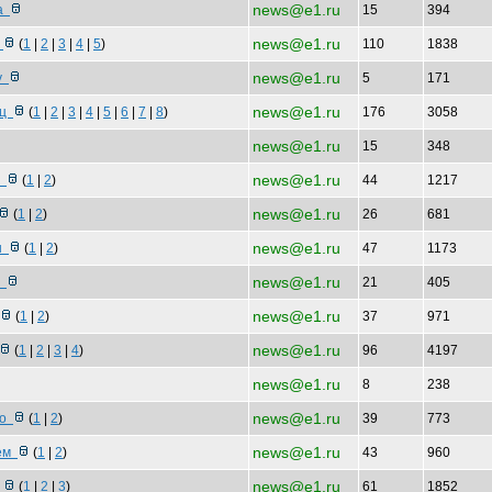
news@e1.ru
ща
15
394
news@e1.ru
д
(
1
|
2
|
3
|
4
|
5
)
110
1838
news@e1.ru
пу
5
171
news@e1.ru
жц
(
1
|
2
|
3
|
4
|
5
|
6
|
7
|
8
)
176
3058
news@e1.ru
15
348
news@e1.ru
и
(
1
|
2
)
44
1217
news@e1.ru
(
1
|
2
)
26
681
news@e1.ru
зы
(
1
|
2
)
47
1173
news@e1.ru
и
21
405
news@e1.ru
(
1
|
2
)
37
971
news@e1.ru
(
1
|
2
|
3
|
4
)
96
4197
news@e1.ru
8
238
news@e1.ru
ро
(
1
|
2
)
39
773
news@e1.ru
рем
(
1
|
2
)
43
960
news@e1.ru
р
(
1
|
2
|
3
)
61
1852