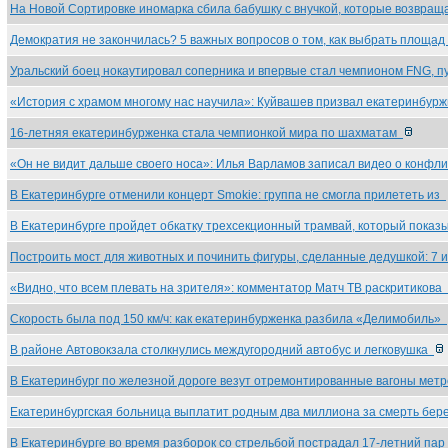
На Новой Сортировке иномарка сбила бабушку с внучкой, которые возвра
Демократия не закончилась? 5 важных вопросов о том, как выбрать площа
Уральский боец нокаутировал соперника и впервые стал чемпионом FNG, 
«История с храмом многому нас научила»: Куйвашев призвал екатеринбур
16-летняя екатеринбурженка стала чемпионкой мира по шахматам
«Он не видит дальше своего носа»: Илья Варламов записал видео о конфл
В Екатеринбурге отменили концерт Smokie: группа не смогла прилететь из
В Екатеринбурге пройдет обкатку трехсекционный трамвай, который пока
Построить мост для животных и починить фигуры, сделанные дедушкой: 7 
«Видно, что всем плевать на зрителя»: комментатор Матч ТВ раскритикова
Скорость была под 150 км/ч: как екатеринбурженка разбила «Делимобиль»
В районе Автовокзала столкнулись междугородний автобус и легковушка
В Екатеринбург по железной дороге везут отремонтированные вагоны мет
Екатеринбургская больница выплатит родным два миллиона за смерть бе
В Екатеринбурге во время разборок со стрельбой пострадал 17-летний па