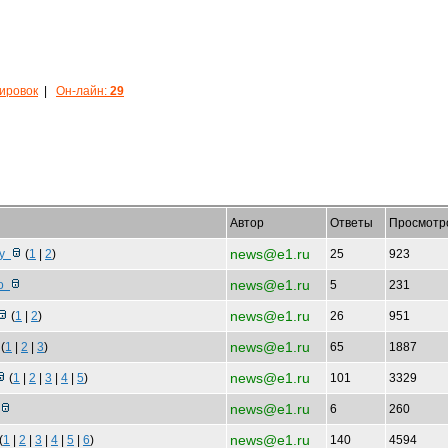
кировок
|
Он-лайн:
29
Автор
Ответы
Просмотр
news@e1.ru
шу
(
1
|
2
)
25
923
news@e1.ru
 о
5
231
news@e1.ru
(
1
|
2
)
26
951
news@e1.ru
(
1
|
2
|
3
)
65
1887
news@e1.ru
(
1
|
2
|
3
|
4
|
5
)
101
3329
news@e1.ru
6
260
news@e1.ru
(
1
|
2
|
3
|
4
|
5
|
6
)
140
4594