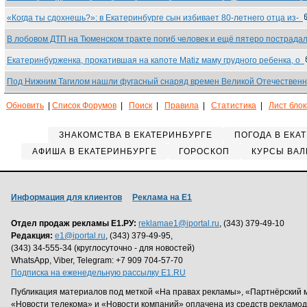
«Когда ты сдохнешь?»: в Екатеринбурге сын избивает 80-летнего отца из-
В лобовом ДТП на Тюменском тракте погиб человек и ещё пятеро пострад
Екатеринбурженка, прокатившая на капоте Matiz маму грудного ребенка, о
Под Нижним Тагилом нашли фугасный снаряд времен Великой Отечестве
Обновить
|
Список Форумов
|
Поиск
|
Правила
|
Статистика
|
Лист бло
ЗНАКОМСТВА В ЕКАТЕРИНБУРГЕ
ПОГОДА В ЕКА
АФИША В ЕКАТЕРИНБУРГЕ
ГОРОСКОП
КУРСЫ ВАЛ
Информация для клиентов
Реклама на Е1
Отдел продаж рекламы Е1.РУ:
reklamae1@iportal.ru
, (343) 379-49-10
Редакция:
e1@iportal.ru
, (343) 379-49-95,
(343) 34-555-34 (круглосуточно - для новостей)
WhatsApp, Viber, Telegram: +7 909 704-57-70
Подписка на еженедельную рассылку E1.RU
Публикация материалов под меткой «На правах рекламы», «Партнёрский 
«Новости телекома» и «Новости компаний» оплачена из средств рекламо