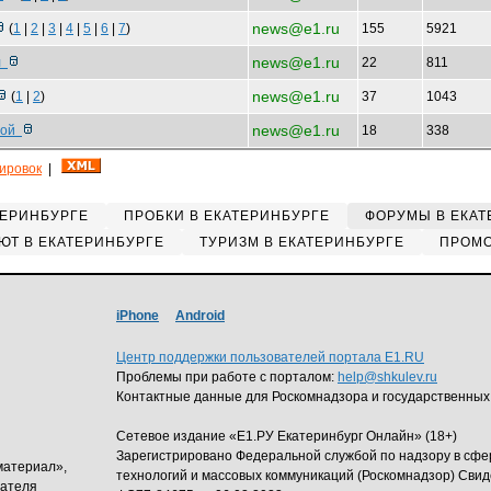
news@e1.ru
(
1
|
2
|
3
|
4
|
5
|
6
|
7
)
155
5921
news@e1.ru
ал
22
811
news@e1.ru
(
1
|
2
)
37
1043
news@e1.ru
нной
18
338
кировок
|
ТЕРИНБУРГЕ
ПРОБКИ В ЕКАТЕРИНБУРГЕ
ФОРУМЫ В ЕКАТ
ЮТ В ЕКАТЕРИНБУРГЕ
ТУРИЗМ В ЕКАТЕРИНБУРГЕ
ПРОМО
iPhone
Android
Центр поддержки пользователей портала E1.RU
Проблемы при работе с порталом:
help@shkulev.ru
Контактные данные для Роскомнадзора и государственных
Сетевое издание «Е1.РУ Екатеринбург Онлайн» (18+)
Зарегистрировано Федеральной службой по надзору в сф
материал»,
технологий и массовых коммуникаций (Роскомнадзор) Свид
дателя