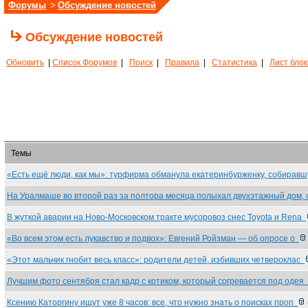
Форумы
>
Обсуждение новостей
Обсуждение новостей
Обновить
|
Список Форумов
|
Поиск
|
Правила
|
Статистика
|
Лист бло
Темы
«Есть ещё люди, как мы»: турфирма обманула екатеринбурженку, собирав
На Уралмаше во второй раз за полтора месяца полыхал двухэтажный дом,
В жуткой аварии на Ново-Московском тракте мусоровоз снес Toyota и Rena
«Во всем этом есть лукавство и подвох»: Евгений Ройзман — об опросе о
«Этот мальчик гнобит весь класс»: родители детей, избивших четвероклас
Лучшим фото сентября стал кадр с котиком, который согревается под одея
Ксению Каторгину ищут уже 8 часов: все, что нужно знать о поисках проп