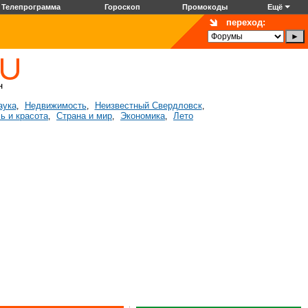
Телепрограмма
Гороскоп
Промокоды
Ещё
переход:
аука
Недвижимость
Неизвестный Свердловск
,
,
,
ь и красота
Страна и мир
Экономика
Лето
,
,
,