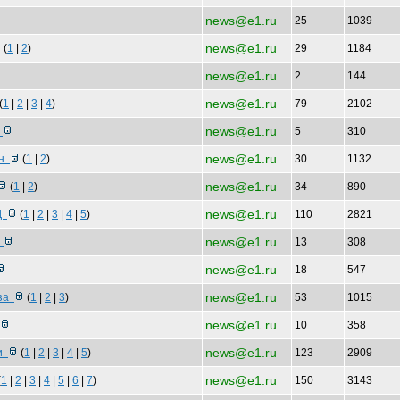
news@e1.ru
25
1039
news@e1.ru
(
1
|
2
)
29
1184
news@e1.ru
2
144
news@e1.ru
(
1
|
2
|
3
|
4
)
79
2102
news@e1.ru
л
5
310
news@e1.ru
бн
(
1
|
2
)
30
1132
news@e1.ru
(
1
|
2
)
34
890
news@e1.ru
АД
(
1
|
2
|
3
|
4
|
5
)
110
2821
news@e1.ru
р
13
308
news@e1.ru
18
547
news@e1.ru
аза
(
1
|
2
|
3
)
53
1015
news@e1.ru
10
358
news@e1.ru
ви
(
1
|
2
|
3
|
4
|
5
)
123
2909
news@e1.ru
(
1
|
2
|
3
|
4
|
5
|
6
|
7
)
150
3143