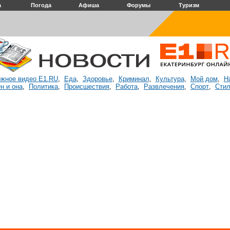
а
Погода
Афиша
Форумы
Туризм
жное видео E1.RU
Еда
Здоровье
Криминал
Культура
Мой дом
Н
,
,
,
,
,
,
н и она
Политика
Происшествия
Работа
Развлечения
Спорт
Стил
,
,
,
,
,
,