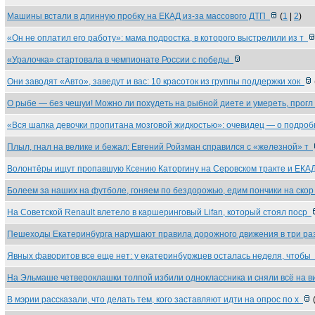
Машины встали в длинную пробку на ЕКАД из-за массового ДТП
(
1
|
2
)
«Он не оплатил его работу»: мама подростка, в которого выстрелили из т
«Уралочка» стартовала в чемпионате России с победы
Они заводят «Авто», заведут и вас: 10 красоток из группы поддержки хок
О рыбе — без чешуи! Можно ли похудеть на рыбной диете и умереть, прог
«Вся шапка девочки пропитана мозговой жидкостью»: очевидец — о подро
Плыл, гнал на велике и бежал: Евгений Ройзман справился с «железной» т
Волонтёры ищут пропавшую Ксению Каторгину на Серовском тракте и ЕК
Болеем за наших на футболе, гоняем по бездорожью, едим пончики на ско
На Советской Renault влетело в каршеринговый Lifan, который стоял поср
Пешеходы Екатеринбурга нарушают правила дорожного движения в три р
Явных фаворитов все еще нет: у екатеринбуржцев осталась неделя, чтобы
На Эльмаше четвероклашки толпой избили одноклассника и сняли всё на 
В мэрии рассказали, что делать тем, кого заставляют идти на опрос по х