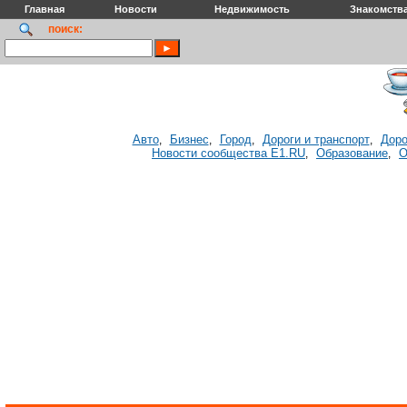
Главная
Новости
Недвижимость
Знакомств
поиск:
Авто
Бизнес
Город
Дороги и транспорт
Доро
,
,
,
,
Новости сообщества E1.RU
Образование
О
,
,