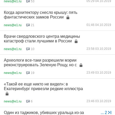
05:29 04.10.2019
news@e1.ru
53
Когда архитектору снесло крышу: пять
фантастических замков России
01:46 04.10.2019
news@e1.ru
21
Врачи свердловского центра медицины
катастроф стали лучшими в России
23:58 03.10.2019
news@e1.ru
10
Археологи все-таки разрешили мэрии
реконструировать Зеленую Рощу, но с
23:49 03.10.2019
news@e1.ru
19
«Такой ее еще никто не видел»: в
Екатеринбург привезли редкие иллюстра
23:46 03.10.2019
news@e1.ru
6
Один из таджиков, убивших уральца из-за
...
2