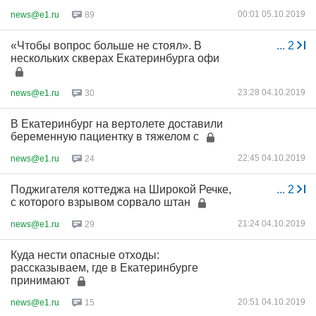
00:01 05.10.2019
news@e1.ru
89
«Чтобы вопрос больше не стоял». В
...
2
нескольких скверах Екатеринбурга офи
23:28 04.10.2019
news@e1.ru
30
В Екатеринбург на вертолете доставили
беременную пациентку в тяжелом с
22:45 04.10.2019
news@e1.ru
24
Поджигателя коттеджа на Широкой Речке,
...
2
с которого взрывом сорвало штан
21:24 04.10.2019
news@e1.ru
29
Куда нести опасные отходы:
рассказываем, где в Екатеринбурге
принимают
20:51 04.10.2019
news@e1.ru
15