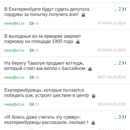
В Екатеринбурге будут судить депутата
...
2
гордумы за попытку получить взят
07:49 04.10.2019
news@e1.ru
44
В выходные из-за ярмарки закроют
парковку на площади 1905 года
07:29 04.10.2019
news@e1.ru
15
На берегу Таватуя продают коттедж,
...
2
который стоит как вилла с бассейном
06:57 04.10.2019
news@e1.ru
39
Екатеринбуржцы, которые пытаются
победить рак, устроят шествие в центр
06:23 04.10.2019
news@e1.ru
23
«Я боюсь даже считать эту сумму»:
...
3
екатеринбуржцы рассказали, сколько т