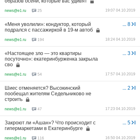
образов осени, которые вас удивят
19:07 04.10.2019
news@e1.ru
25
«Меня уволили»: кондуктор, который
...
8
подрался с пассажиркой в 19-м автоб
18:24 04.10.2019
news@e1.ru
194
«Настоящее зло — это квартиры
...
3
посуточно»: екатеринбурженка закрыла
сво
17:57 04.10.2019
news@e1.ru
54
Шиес отменяется? Высокинский
...
2
пообещал жителям Седельниково не
строить
17:23 04.10.2019
news@e1.ru
47
Закроют ли «Ашан»? Что происходит с
...
5
гипермаркетами в Екатеринбурге
16:50 04.10.2019
news@e1.ru
116