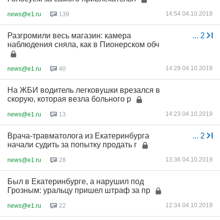
14:54 04.10.2019
news@e1.ru
139
Разгромили весь магазин: камера
...
2
наблюдения сняла, как в Пионерском обч
14:29 04.10.2019
news@e1.ru
40
На ЖБИ водитель легковушки врезался в
скорую, которая везла больного р
14:23 04.10.2019
news@e1.ru
13
Врача-травматолога из Екатеринбурга
...
2
начали судить за попытку продать г
13:36 04.10.2019
news@e1.ru
28
Был в Екатеринбурге, а нарушил под
Грозным: уральцу пришел штраф за пр
12:34 04.10.2019
news@e1.ru
22