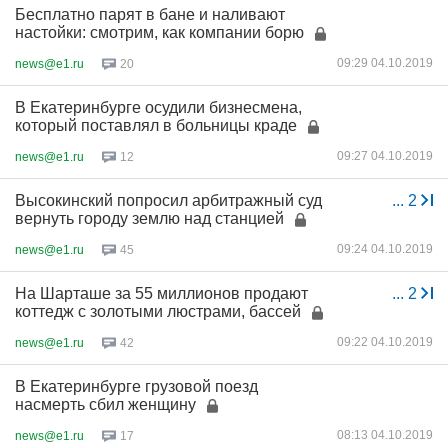
Бесплатно парят в бане и наливают
настойки: смотрим, как компании борю
09:29 04.10.2019
news@e1.ru
20
В Екатеринбурге осудили бизнесмена,
который поставлял в больницы краде
09:27 04.10.2019
news@e1.ru
12
Высокинский попросил арбитражный суд
...
2
вернуть городу землю над станцией
09:24 04.10.2019
news@e1.ru
45
На Шарташе за 55 миллионов продают
...
2
коттедж с золотыми люстрами, бассей
09:22 04.10.2019
news@e1.ru
42
В Екатеринбурге грузовой поезд
насмерть сбил женщину
08:13 04.10.2019
news@e1.ru
17