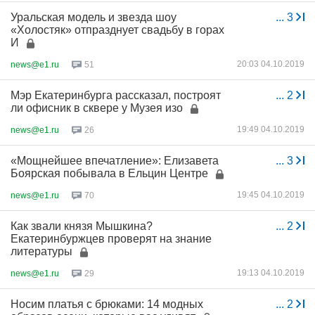
Уральская модель и звезда шоу
...
3
«Холостяк» отпразднует свадьбу в горах
И
20:03 04.10.2019
news@e1.ru
51
Мэр Екатеринбурга рассказал, построят
...
2
ли офисник в сквере у Музея изо
19:49 04.10.2019
news@e1.ru
26
«Мощнейшее впечатление»: Елизавета
...
3
Боярская побывала в Ельцин Центре
19:45 04.10.2019
news@e1.ru
70
Как звали князя Мышкина?
...
2
Екатеринбуржцев проверят на знание
литературы
19:13 04.10.2019
news@e1.ru
29
Носим платья с брюками: 14 модных
...
2