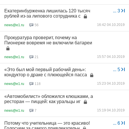
Екатеринбурженка лишилась 120 тысяч
...
3
рублей из-за липового сотрудника с
16:42 04.10.2019
news@e1.ru
56
Прокуратура проверит, почему на
Пионерке вовремя не включили батареи
15:57 04.10.2019
news@e1.ru
21
«Это был мой первый рабочий день»:
...
5
кондуктор о драке с плюющейся пасса
15:23 04.10.2019
news@e1.ru
118
«Автомобилист» обложился клюшками, а
ресторан — пиццей: как уральцы иг
15:19 04.10.2019
news@e1.ru
7
Потому что учительница — это красиво!
...
6
Голосуем за самого привлекательн