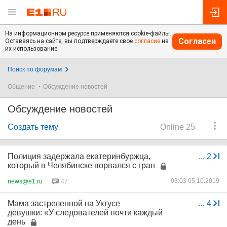
На информационном ресурсе применяются cookie-файлы.
Согласен
Оставаясь на сайте, вы подтверждаете свое
согласие
на
их использование.
Поиск по форумам
Общение
Обсуждение новостей
Обсуждение новостей
Создать тему
Online 25
Полиция задержала екатеринбуржца,
...
2
который в Челябинске ворвался с гран
03:03 05.10.2019
news@e1.ru
47
Мама застреленной на Уктусе
...
4
девушки: «У следователей почти каждый
день