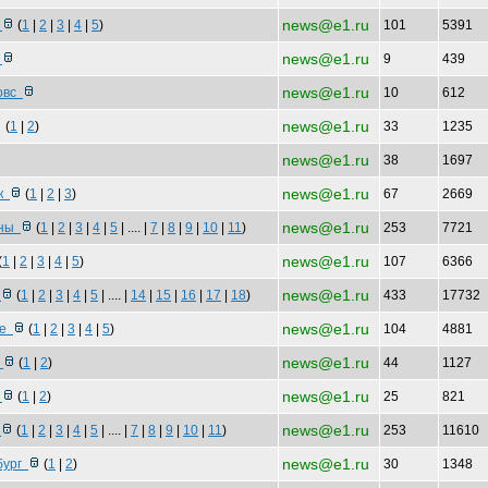
news@e1.ru
т
(
1
|
2
|
3
|
4
|
5
)
101
5391
news@e1.ru
е
9
439
news@e1.ru
ковс
10
612
news@e1.ru
(
1
|
2
)
33
1235
news@e1.ru
38
1697
news@e1.ru
тк
(
1
|
2
|
3
)
67
2669
news@e1.ru
нны
(
1
|
2
|
3
|
4
|
5
| .... |
7
|
8
|
9
|
10
|
11
)
253
7721
news@e1.ru
(
1
|
2
|
3
|
4
|
5
)
107
6366
news@e1.ru
ь
(
1
|
2
|
3
|
4
|
5
| .... |
14
|
15
|
16
|
17
|
18
)
433
17732
news@e1.ru
де
(
1
|
2
|
3
|
4
|
5
)
104
4881
news@e1.ru
о
(
1
|
2
)
44
1127
news@e1.ru
е
(
1
|
2
)
25
821
news@e1.ru
о
(
1
|
2
|
3
|
4
|
5
| .... |
7
|
8
|
9
|
10
|
11
)
253
11610
news@e1.ru
бург
(
1
|
2
)
30
1348