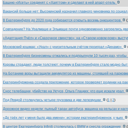
Башню «Исеть» соединят с «Хаяттом» и сделают в ней апарт-отель
Вакансий больше нет: Высокинский назначил главного чиновника по социа
В Екатеринбурге до 2020 года собираются открыть восемь онкоцентров
(
Совпадение? На Уралмаше и Эльмаше почти одновременно загорелись дв
«Адаптация Пчёл» и «Сказочное свинство»: на «Старом новом роке» выст
Московский кошмар: «Урал» с унизительным счётом проиграл «Динамо»
В Екатеринбурге бизнесмены отжались и подпрыгнули 10 тысяч раз, чтоб
Коровы страдают, люди толстеют: почему в Екатеринбурге стало модно бы
На Ботанике воры вытащили аккумулятор из машины, стоявшей на парков
Екатеринбурженка создала приложение, которое проверяет родинки на ра
Снос телебашни, убийство на Уктусе, Ольга Глацких: что еще искали урал
Под Ревдой столкнулись четыре грузовика и две легковушки
(
1
|
2
)
Дорожное видео недели: пьяный таран автобуса, машина на рельсах и наг
«До трёх лет у меня было два имени»: истории екатеринбурженок, у чьих
В центре Екатеринбурга Infiniti столкнулась с BMW и снесла ограждение
(