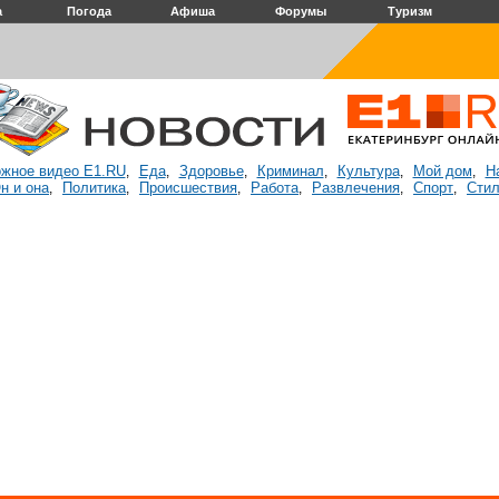
а
Погода
Афиша
Форумы
Туризм
жное видео E1.RU
Еда
Здоровье
Криминал
Культура
Мой дом
Н
,
,
,
,
,
,
н и она
Политика
Происшествия
Работа
Развлечения
Спорт
Стил
,
,
,
,
,
,