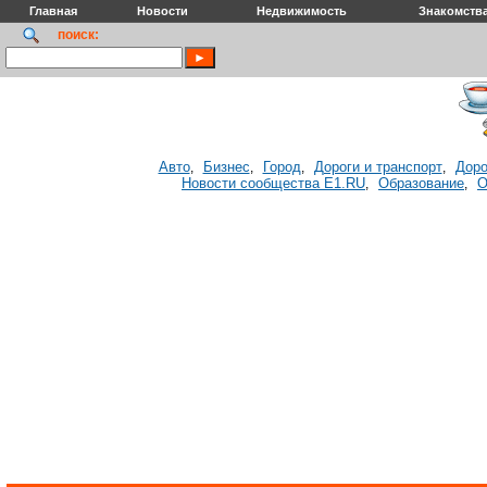
Главная
Новости
Недвижимость
Знакомств
поиск:
Авто
Бизнес
Город
Дороги и транспорт
Доро
,
,
,
,
Новости сообщества E1.RU
Образование
О
,
,