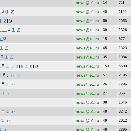
news@e1.ru
14
711
news@e1.ru
л
(
1
|
2
)
40
1120
news@e1.ru
1
|
2
|
3
)
59
2053
news@e1.ru
а ра
(
1
|
2
)
39
1326
news@e1.ru
уп
15
677
news@e1.ru
(
1
|
2
)
45
1323
news@e1.ru
ы
(
1
|
2
)
35
1084
news@e1.ru
т
(
1
|
2
|
3
|
4
|
5
|
6
|
7
)
153
5690
news@e1.ru
ке
(
1
|
2
|
3
)
57
2195
news@e1.ru
к
(
1
|
2
)
26
1296
news@e1.ru
(
1
|
2
)
27
866
news@e1.ru
38
1646
news@e1.ru
л
(
1
|
2
)
48
3242
news@e1.ru
(
1
|
2
)
49
2012
news@e1.ru
1
|
2
)
49
2395