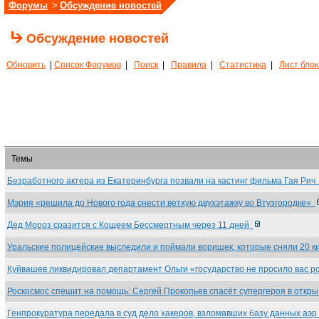
Форумы
>
Обсуждение новостей
Обсуждение новостей
Обновить
|
Список Форумов
|
Поиск
|
Правила
|
Статистика
|
Лист бло
Темы
Безработного актера из Екатеринбурга позвали на кастинг фильма Гая Ри
Мэрия «решила до Нового года снести ветхую двухэтажку во Втузгородке»
Дед Мороз сразится с Кощеем Бессмертным через 11 дней
Уральские полицейские выследили и поймали воришек, которые сняли 20 
Куйвашев ликвидировал департамент Ольги «государство не просило вас 
Роскосмос спешит на помощь: Сергей Прокопьев спасёт супергероя в откр
Генпрокуратура передала в суд дело хакеров, взломавших базу данных аэ