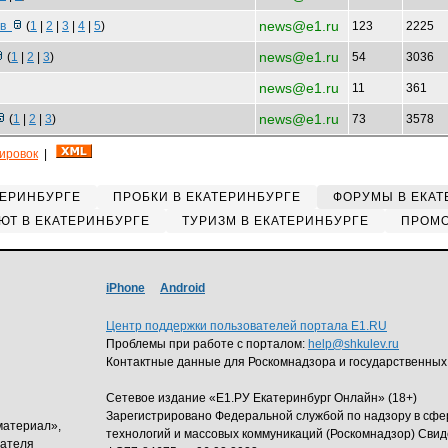
news@e1.ru
 в
(
1
|
2
|
3
|
4
|
5
)
123
2225
news@e1.ru
(
1
|
2
|
3
)
54
3036
news@e1.ru
11
361
news@e1.ru
(
1
|
2
|
3
)
73
3578
кировок
|
ТЕРИНБУРГЕ
ПРОБКИ В ЕКАТЕРИНБУРГЕ
ФОРУМЫ В ЕКАТ
ЮТ В ЕКАТЕРИНБУРГЕ
ТУРИЗМ В ЕКАТЕРИНБУРГЕ
ПРОМО
iPhone
Android
Центр поддержки пользователей портала E1.RU
Проблемы при работе с порталом:
help@shkulev.ru
Контактные данные для Роскомнадзора и государственных
Сетевое издание «Е1.РУ Екатеринбург Онлайн» (18+)
Зарегистрировано Федеральной службой по надзору в сф
материал»,
технологий и массовых коммуникаций (Роскомнадзор) Свид
дателя