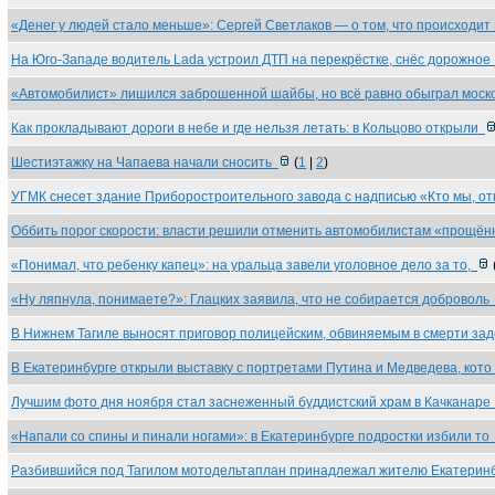
«Денег у людей стало меньше»: Сергей Светлаков — о том, что происходи
На Юго-Западе водитель Lada устроил ДТП на перекрёстке, снёс дорожно
«Автомобилист» лишился заброшенной шайбы, но всё равно обыграл мос
Как прокладывают дороги в небе и где нельзя летать: в Кольцово открыли
Шестиэтажку на Чапаева начали сносить
(
1
|
2
)
УГМК снесет здание Приборостроительного завода с надписью «Кто мы, о
Оббить порог скорости: власти решили отменить автомобилистам «прощё
«Понимал, что ребенку капец»: на уральца завели уголовное дело за то,
«Ну ляпнула, понимаете?»: Глацких заявила, что не собирается добровол
В Нижнем Тагиле выносят приговор полицейским, обвиняемым в смерти за
В Екатеринбурге открыли выставку с портретами Путина и Медведева, кот
Лучшим фото дня ноября стал заснеженный буддистский храм в Качканар
«Напали со спины и пинали ногами»: в Екатеринбурге подростки избили т
Разбившийся под Тагилом мотодельтаплан принадлежал жителю Екатерин