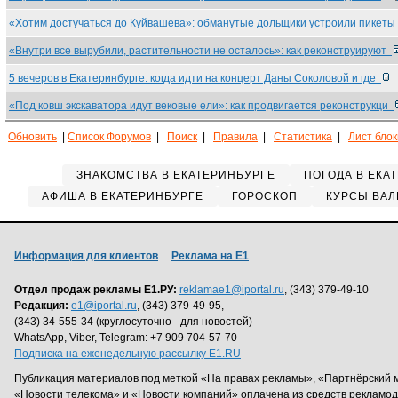
«Хотим достучаться до Куйвашева»: обманутые дольщики устроили пикеты
«Внутри все вырубили, растительности не осталось»: как реконструируют
5 вечеров в Екатеринбурге: когда идти на концерт Даны Соколовой и где
«Под ковш экскаватора идут вековые ели»: как продвигается реконструкци
Обновить
|
Список Форумов
|
Поиск
|
Правила
|
Статистика
|
Лист бло
ЗНАКОМСТВА В ЕКАТЕРИНБУРГЕ
ПОГОДА В ЕКА
АФИША В ЕКАТЕРИНБУРГЕ
ГОРОСКОП
КУРСЫ ВАЛ
Информация для клиентов
Реклама на Е1
Отдел продаж рекламы Е1.РУ:
reklamae1@iportal.ru
, (343) 379-49-10
Редакция:
e1@iportal.ru
, (343) 379-49-95,
(343) 34-555-34 (круглосуточно - для новостей)
WhatsApp, Viber, Telegram: +7 909 704-57-70
Подписка на еженедельную рассылку E1.RU
Публикация материалов под меткой «На правах рекламы», «Партнёрский 
«Новости телекома» и «Новости компаний» оплачена из средств рекламо