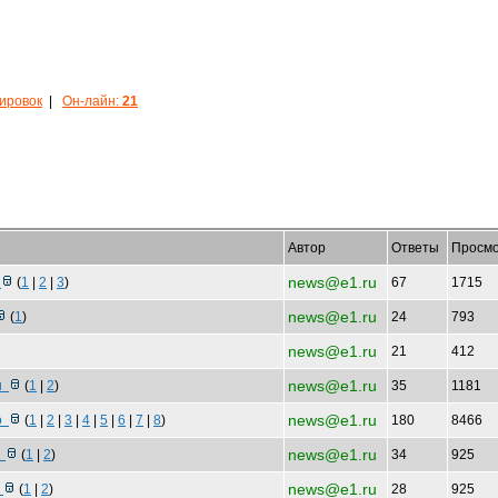
кировок
|
Он-лайн:
21
Автор
Ответы
Просмо
news@e1.ru
ч
(
1
|
2
|
3
)
67
1715
news@e1.ru
(
1
)
24
793
news@e1.ru
21
412
news@e1.ru
ки
(
1
|
2
)
35
1181
news@e1.ru
ро
(
1
|
2
|
3
|
4
|
5
|
6
|
7
|
8
)
180
8466
news@e1.ru
ы
(
1
|
2
)
34
925
news@e1.ru
р
(
1
|
2
)
28
925