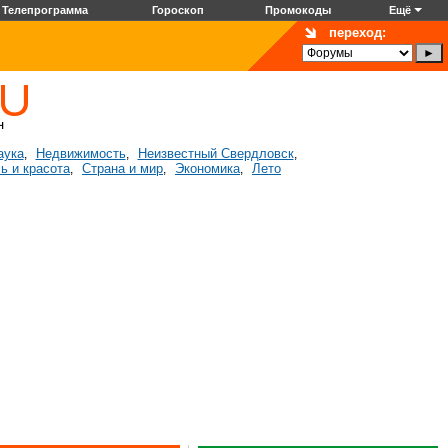
Телепрограмма
Гороскоп
Промокоды
Ещё
переход:
аука
Недвижимость
Неизвестный Свердловск
,
,
,
ь и красота
Страна и мир
Экономика
Лето
,
,
,