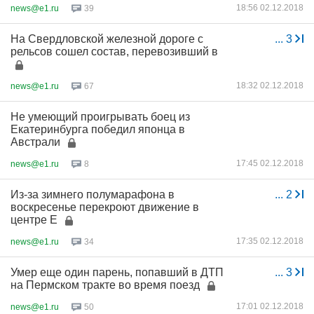
18:56 02.12.2018
news@e1.ru
39
На Свердловской железной дороге с
...
3
рельсов сошел состав, перевозивший в
18:32 02.12.2018
news@e1.ru
67
Не умеющий проигрывать боец из
Екатеринбурга победил японца в
Австрали
17:45 02.12.2018
news@e1.ru
8
Из-за зимнего полумарафона в
...
2
воскресенье перекроют движение в
центре Е
17:35 02.12.2018
news@e1.ru
34
Умер еще один парень, попавший в ДТП
...
3
на Пермском тракте во время поезд
17:01 02.12.2018
news@e1.ru
50