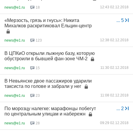
12:43 02.12.2018
news@e1.ru
18
«Мерзость, грязь и гнусь»: Никита
...
5
Михалков раскритиковал Ельцин-центр
12:38 02.12.2018
news@e1.ru
123
В ЦПКиО открыли лыжную базу, которую
обустроили в бывшей фан-зоне ЧМ-2
11:30 02.12.2018
news@e1.ru
15
В Невьянске двое пассажиров ударили
таксиста по голове и забрали у нег
11:08 02.12.2018
news@e1.ru
23
По морозцу налегке: марафонцы побегут
...
2
по центральным улицам и набережн
09:29 02.12.2018
news@e1.ru
28