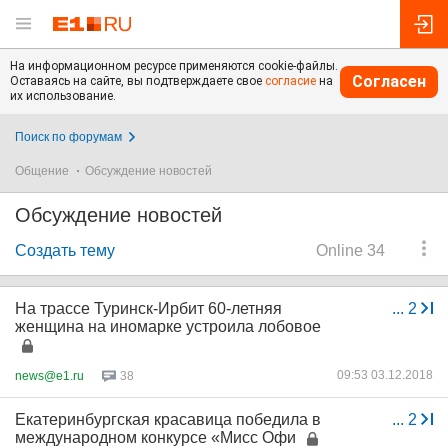
На информационном ресурсе применяются cookie-файлы.
Согласен
Оставаясь на сайте, вы подтверждаете свое
согласие
на
их использование.
Поиск по форумам
Общение
Обсуждение новостей
Обсуждение новостей
Создать тему
Online 34
На трассе Туринск-Ирбит 60-летняя
...
2
женщина на иномарке устроила лобовое
09:53 03.12.2018
news@e1.ru
38
Екатеринбургская красавица победила в
...
2
международном конкурсе «Мисс Офи