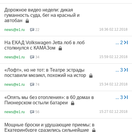
Дорожное видео недели: дикая
гуманность суда, бег на красный и
автобан
16:36 02.12.2018
news@e1.ru
22
На ЕКАД Volkswagen Jetta лоб в лоб
...
2
столкнулся с КАМАЗом
15:59 02.12.2018
news@e1.ru
34
«Лофт», но не тот: в Театре эстрады
...
3
поставили мюзикл, похожий на истор
15:34 02.12.2018
news@e1.ru
74
«Опять мы без отопления»: в 60 домах в
...
3
Пионерском остыли батареи
15:27 02.12.2018
news@e1.ru
56
Мощные броски и удушающие приемы: в
Екатеринбурге сразились сильнейшие