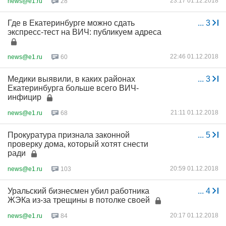
23:17 01.12.2018
news@e1.ru
28
Где в Екатеринбурге можно сдать
...
3
экспресс-тест на ВИЧ: публикуем адреса
22:46 01.12.2018
news@e1.ru
60
Медики выявили, в каких районах
...
3
Екатеринбурга больше всего ВИЧ-
инфицир
21:11 01.12.2018
news@e1.ru
68
Прокуратура признала законной
...
5
проверку дома, который хотят снести
ради
20:59 01.12.2018
news@e1.ru
103
Уральский бизнесмен убил работника
...
4
ЖЭКа из-за трещины в потолке своей
20:17 01.12.2018
news@e1.ru
84