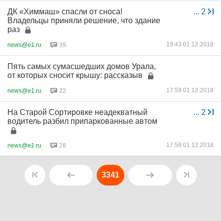
ДК «Химмаш» спасли от сноса!
...
2
Владельцы приняли решение, что здание
раз
19:43 01.12.2018
news@e1.ru
39
Пять самых сумасшедших домов Урала,
от которых сносит крышу: рассказыв
17:59 01.12.2018
news@e1.ru
22
На Старой Сортировке неадекватный
...
2
водитель разбил припаркованные автом
17:58 01.12.2018
news@e1.ru
28
3341