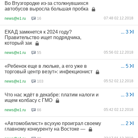
Во Втузгородке из-за столкнувшихся
автобусов выросла большая пробка
07:48 02.12.2018
news@e1.ru
16
ЕКАД замкнется к 2024 году?
...
3
Правительство ищет подрядчика,
который зак
05:56 02.12.2018
news@e1.ru
55
«Ребенок еще в люльке, а его уже в
...
5
торговый центр везут»: инфекционист
05:52 02.12.2018
news@e1.ru
103
Что нас ждёт в декабре: платим налоги и
...
3
ищем колбасу с ГМО
05:42 02.12.2018
news@e1.ru
66
«Автомобилист» всухую проиграл своему
...
2
главному конкуренту на Востоке —