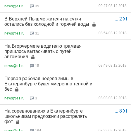
09:27 03.12.2018
news@e1.ru
39
В Верхней Пышме жители на сутки
...
2
остались без холодной и горячей воды
08:54 03.12.2018
news@e1.ru
31
На Вторчермете водителю трамвая
пришлось вытаскивать с путей
автомобил
08:49 03.12.2018
news@e1.ru
15
Первая рабочая неделя зимы в
Екатеринбурге будет умеренно теплой и
бес
08:03 03.12.2018
news@e1.ru
3
На соревнованиях в Екатеринбурге
...
8
школьникам предложили расстрелять
фот
07:33 03.12.2018
news@e1.ru
194