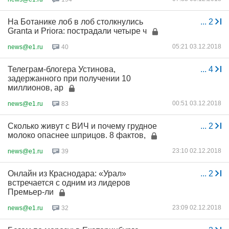
На Ботанике лоб в лоб столкнулись
...
2
Granta и Priora: пострадали четыре ч
05:21 03.12.2018
news@e1.ru
40
Телеграм-блогера Устинова,
...
4
задержанного при получении 10
миллионов, ар
00:51 03.12.2018
news@e1.ru
83
Сколько живут с ВИЧ и почему грудное
...
2
молоко опаснее шприцов. 8 фактов,
23:10 02.12.2018
news@e1.ru
39
Онлайн из Краснодара: «Урал»
...
2
встречается с одним из лидеров
Премьер-ли
23:09 02.12.2018
news@e1.ru
32