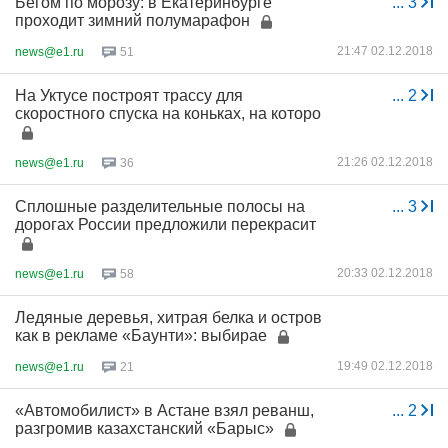
Бегом по морозу: в Екатеринбурге
...
3
проходит зимний полумарафон
21:47 02.12.2018
news@e1.ru
51
На Уктусе построят трассу для
...
2
скоростного спуска на коньках, на которо
21:26 02.12.2018
news@e1.ru
36
Сплошные разделительные полосы на
...
3
дорогах России предложили перекрасит
20:33 02.12.2018
news@e1.ru
58
Ледяные деревья, хитрая белка и остров
как в рекламе «Баунти»: выбирае
19:49 02.12.2018
news@e1.ru
21
«Автомобилист» в Астане взял реванш,
...
2
разгромив казахстанский «Барыс»