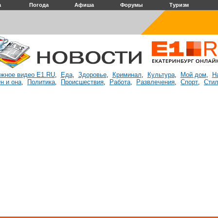
а
Погода
Афиша
Форумы
Туризм
жное видео E1.RU
Еда
Здоровье
Криминал
Культура
Мой дом
Н
,
,
,
,
,
,
н и она
Политика
Происшествия
Работа
Развлечения
Спорт
Стил
,
,
,
,
,
,