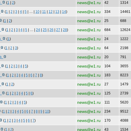
news@e1.ru
ом
(
1
|
2
)
42
1314
news@e1.ru
у
(
1
|
2
|
3
|
4
|
5
| .... |
10
|
11
|
12
|
13
|
14
)
334
1446
news@e1.ru
(
1
|
2
)
25
688
news@e1.ru
п
(
1
|
2
|
3
|
4
|
5
| .... |
24
|
25
|
26
|
27
|
28
)
684
1262
news@e1.ru
од
(
1
)
24
1222
news@e1.ru
п
(
1
|
2
|
3
)
64
2198
news@e1.ru
 ф
20
791
news@e1.ru
н
(
1
|
2
|
3
|
4
|
5
)
104
3655
news@e1.ru
з
(
1
|
2
|
3
|
4
|
5
|
6
|
7
|
8
)
183
8223
news@e1.ru
и
(
1
|
2
)
27
1479
news@e1.ru
а
(
1
|
2
|
3
|
4
|
5
|
6
)
125
2739
news@e1.ru
(
1
|
2
|
3
|
4
|
5
)
111
5620
news@e1.ru
(
1
|
2
|
3
|
4
|
5
|
6
|
7
|
8
|
9
|
10
)
234
9512
news@e1.ru
(
1
|
2
|
3
|
4
|
5
|
6
|
7
)
170
4088
news@e1.ru
о
(
1
|
2
)
43
1534