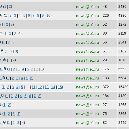
news@e1.ru
(
1
|
2
)
48
2436
news@e1.ru
(
1
|
2
|
3
|
4
|
5
|
6
|
7
|
8
|
9
|
10
)
226
4386
news@e1.ru
(
1
|
2
|
3
)
52
1272
news@e1.ru
(
1
|
2
|
3
|
4
)
80
2119
news@e1.ru
(
1
|
2
|
3
)
56
2341
news@e1.ru
и
(
1
|
2
|
3
)
51
3162
news@e1.ru
ол
(
1
|
2
)
29
1876
news@e1.ru
ат
(
1
|
2
|
3
|
4
|
5
|
6
|
7
|
8
)
176
6552
news@e1.ru
вс
(
1
|
2
|
3
|
4
|
5
|
6
)
133
6584
news@e1.ru
(
1
|
2
|
3
|
4
|
5
| .... |
11
|
12
|
13
|
14
|
15
)
372
1543
news@e1.ru
у
(
1
|
2
|
3
|
4
|
5
|
6
|
7
|
8
)
184
4180
news@e1.ru
(
1
|
2
)
27
1265
news@e1.ru
(
1
|
2
|
3
|
4
)
75
2863
news@e1.ru
ть
(
1
|
2
|
3
|
4
)
82
2445