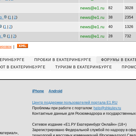
news@e1.ru
82
3028
news@e1.ru
ро
(
1
|
2
)
38
2354
news@e1.ru
(
1
|
2
)
40
1326
news@e1.ru
хо
(
1
|
2
)
28
732
кировок
|
ТЕРИНБУРГЕ
ПРОБКИ В ЕКАТЕРИНБУРГЕ
ФОРУМЫ В ЕКАТ
ЮТ В ЕКАТЕРИНБУРГЕ
ТУРИЗМ В ЕКАТЕРИНБУРГЕ
ПРОМО
iPhone
Android
Центр поддержки пользователей портала E1.RU
Проблемы при работе с порталом:
help@shkulev.ru
Контактные данные для Роскомнадзора и государственных
Сетевое издание «Е1.РУ Екатеринбург Онлайн» (18+)
Зарегистрировано Федеральной службой по надзору в сф
материал»,
технологий и массовых коммуникаций (Роскомнадзор) Свид