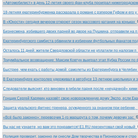
«Автомобилист» в день 12-летия своего фан-клуба проиграл нижегородск
18-летняя екатеринбурженка рассказала о романе с рэпером Гуфом и его 
В «Юности» сегодня вечером откроют сезон массового катания на коньках
Бизнесмена, избившего двоих парней во дворе на Пушкина, отправили на 
Екатеринбургского самбиста обвинили в избиении футбольных фанатов п
Осталось 11 дней: жители Свердловской области не уплатили по налогам 
Триумфальное возвращение: Максим Ковтун выиграл этап Кубка России по
Быстрее, чем ехать с работы домой: самолеты из Екатеринбурга в Челяби
В Екатеринбурге контролер удерживал в автобусе 13-летнюю школьницу и 
Следователи выяснят, кто виновен в гибели парня после «неудачной» хим
Гонщик Сергей Карякин назовёт свою новорожденную дочку Экспо, если Ек
Защита уральского фитнес-тренера, осужденного за онанизм при ребенке,
«Всё было законно»: перевозчик 1-го маршрута о том, почему девочку зас
Вы нас не узнаете, но вам это понравится! E1.RU презентовал свой новый
Полиция проверит, законно ли снесли Дом творчества в Пионерском и стр