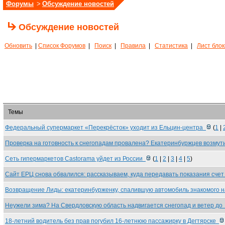
Форумы
>
Обсуждение новостей
Обсуждение новостей
Обновить
|
Список Форумов
|
Поиск
|
Правила
|
Статистика
|
Лист бло
Темы
Федеральный супермаркет «Перекрёсток» уходит из Ельцин-центра
(
1
|
Проверка на готовность к снегопадам провалена? Екатеринбуржцев возму
Сеть гипермаркетов Castorama уйдет из России
(
1
|
2
|
3
|
4
|
5
)
Сайт ЕРЦ снова обвалился: рассказываем, куда передавать показания сче
Возвращение Лиды: екатеринбурженку, спалившую автомобиль знакомого 
Неужели зима? На Свердловскую область надвигается снегопад и ветер д
18-летний водитель без прав погубил 16-летнюю пассажирку в Дегтярске