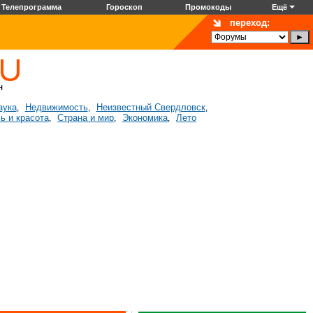
Телепрограмма
Гороскоп
Промокоды
Ещё
переход:
аука
Недвижимость
Неизвестный Свердловск
,
,
,
ь и красота
Страна и мир
Экономика
Лето
,
,
,