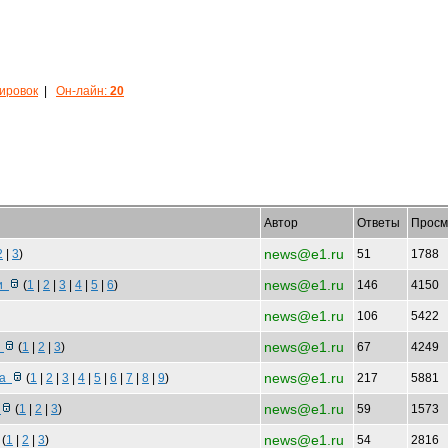
кировок
|
Он-лайн:
20
Автор
Ответы
Просм
news@e1.ru
2
|
3
)
51
1788
news@e1.ru
ти
(
1
|
2
|
3
|
4
|
5
|
6
)
146
4150
news@e1.ru
106
5422
news@e1.ru
т
(
1
|
2
|
3
)
67
4249
news@e1.ru
на
(
1
|
2
|
3
|
4
|
5
|
6
|
7
|
8
|
9
)
217
5881
news@e1.ru
о
(
1
|
2
|
3
)
59
1573
news@e1.ru
(
1
|
2
|
3
)
54
2816