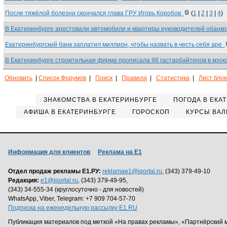
После тяжёлой болезни скончался глава ГРУ Игорь Коробов
(
1
|
2
|
3
|
4
)
В Екатеринбурге арестовали автомобили и квартиры руководителей обанк
Екатеринбургский банк заплатил миллион, чтобы назвать в честь себя аре
В Екатеринбурге строительная фирма прописала 98 гастарбайтеров в кро
Обновить
|
Список Форумов
|
Поиск
|
Правила
|
Статистика
|
Лист бло
ЗНАКОМСТВА В ЕКАТЕРИНБУРГЕ
ПОГОДА В ЕКА
АФИША В ЕКАТЕРИНБУРГЕ
ГОРОСКОП
КУРСЫ ВАЛ
Информация для клиентов
Реклама на Е1
Отдел продаж рекламы Е1.РУ:
reklamae1@iportal.ru
, (343) 379-49-10
Редакция:
e1@iportal.ru
, (343) 379-49-95,
(343) 34-555-34 (круглосуточно - для новостей)
WhatsApp, Viber, Telegram: +7 909 704-57-70
Подписка на еженедельную рассылку E1.RU
Публикация материалов под меткой «На правах рекламы», «Партнёрский 