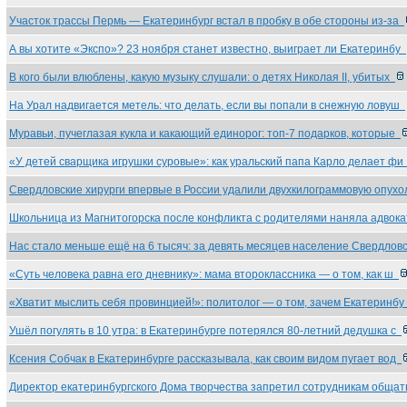
Участок трассы Пермь — Екатеринбург встал в пробку в обе стороны из-за
А вы хотите «Экспо»? 23 ноября станет известно, выиграет ли Екатеринбу
В кого были влюблены, какую музыку слушали: о детях Николая II, убитых
На Урал надвигается метель: что делать, если вы попали в снежную ловуш
Муравьи, пучеглазая кукла и какающий единорог: топ-7 подарков, которые
«У детей сварщика игрушки суровые»: как уральский папа Карло делает ф
Свердловские хирурги впервые в России удалили двухкилограммовую опух
Школьница из Магнитогорска после конфликта с родителями наняла адвок
Нас стало меньше ещё на 6 тысяч: за девять месяцев население Свердло
«Суть человека равна его дневнику»: мама второклассника — о том, как ш
«Хватит мыслить себя провинцией!»: политолог — о том, зачем Екатеринб
Ушёл погулять в 10 утра: в Екатеринбурге потерялся 80-летний дедушка с
Ксения Собчак в Екатеринбурге рассказывала, как своим видом пугает вод
Директор екатеринбургского Дома творчества запретил сотрудникам обща