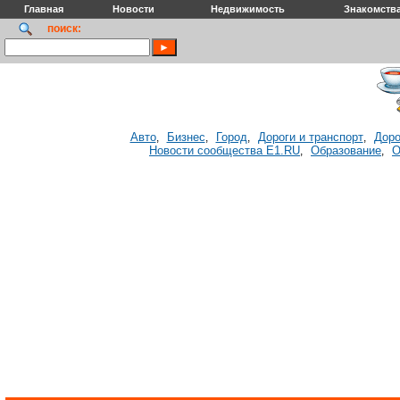
Главная
Новости
Недвижимость
Знакомств
поиск:
Авто
Бизнес
Город
Дороги и транспорт
Доро
,
,
,
,
Новости сообщества E1.RU
Образование
О
,
,